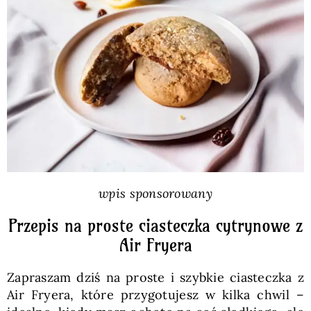
Pieczywo
Przetwory
Posiłki
Zdrowo i fit
wpis sponsorowany
Kuchnie świata
Przepis na proste ciasteczka cytrynowe z
Air Fryera
SKLEP
Zapraszam dziś na proste i szybkie ciasteczka z
Air Fryera, które przygotujesz w kilka chwil –
Polski