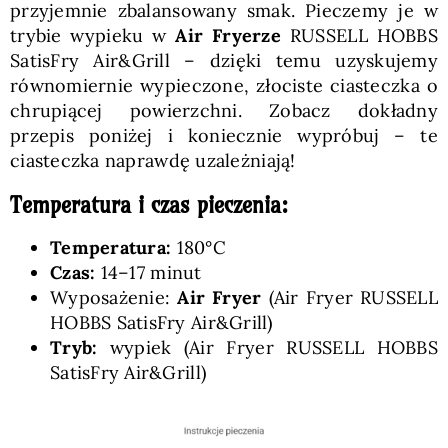
przyjemnie zbalansowany smak. Pieczemy je w
trybie wypieku w
Air Fryerze
RUSSELL HOBBS
SatisFry Air&Grill – dzięki temu uzyskujemy
równomiernie wypieczone, złociste ciasteczka o
chrupiącej powierzchni. Zobacz dokładny
przepis poniżej i koniecznie wypróbuj – te
ciasteczka naprawdę uzależniają!
Temperatura i czas pieczenia:
Temperatura:
180°C
Czas:
14–17 minut
Wyposażenie:
Air Fryer
(Air Fryer RUSSELL
HOBBS SatisFry Air&Grill)
Tryb:
wypiek (Air Fryer RUSSELL HOBBS
SatisFry Air&Grill)