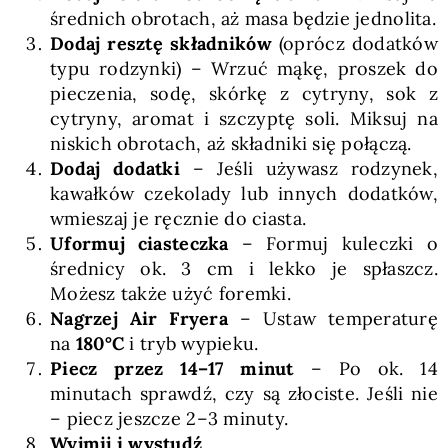
średnich obrotach, aż masa będzie jednolita.
Dodaj resztę składników
(oprócz dodatków
typu rodzynki) – Wrzuć mąkę, proszek do
pieczenia, sodę, skórkę z cytryny, sok z
cytryny, aromat i szczyptę soli. Miksuj na
niskich obrotach, aż składniki się połączą.
Dodaj dodatki
– Jeśli używasz rodzynek,
kawałków czekolady lub innych dodatków,
wmieszaj je ręcznie do ciasta.
Uformuj ciasteczka
– Formuj kuleczki o
średnicy ok. 3 cm i lekko je spłaszcz.
Możesz także użyć foremki.
Nagrzej Air Fryera
– Ustaw temperaturę
na
180°C
i tryb wypieku.
Piecz przez 14–17 minut
– Po ok. 14
minutach sprawdź, czy są złociste. Jeśli nie
– piecz jeszcze 2–3 minuty.
Wyjmij i wystudź