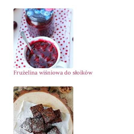
Frużelina wiśniowa do słoików