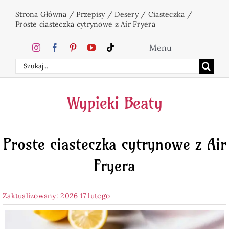
Przejdź
Strona Główna
/
Przepisy
/
Desery
/
Ciasteczka
/
do
Proste ciasteczka cytrynowe z Air Fryera
zawartości
Menu
Szukaj
Home
Wypieki Beaty
Ciasta
Proste ciasteczka cytrynowe z Air
Desery
Fryera
Święta
Zaktualizowany: 2026 17 lutego
Napoje