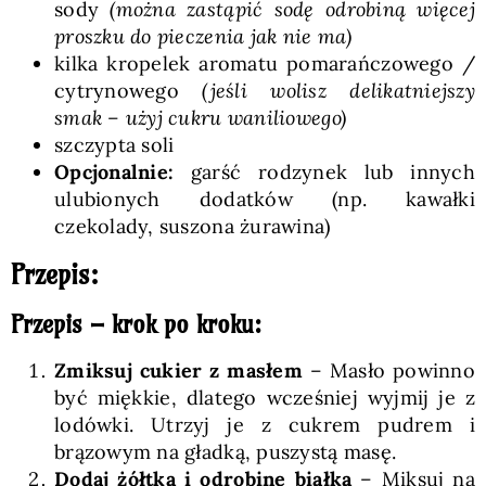
sody
(można zastąpić sodę odrobiną więcej
proszku do pieczenia jak nie ma)
kilka kropelek aromatu pomarańczowego /
cytrynowego
(jeśli wolisz delikatniejszy
smak – użyj cukru waniliowego)
szczypta soli
Opcjonalnie:
garść rodzynek lub innych
ulubionych dodatków (np. kawałki
czekolady, suszona żurawina)
Przepis:
Przepis – krok po kroku:
Zmiksuj cukier z masłem
– Masło powinno
być miękkie, dlatego wcześniej wyjmij je z
lodówki. Utrzyj je z cukrem pudrem i
brązowym na gładką, puszystą masę.
Dodaj żółtka i odrobinę białka
– Miksuj na