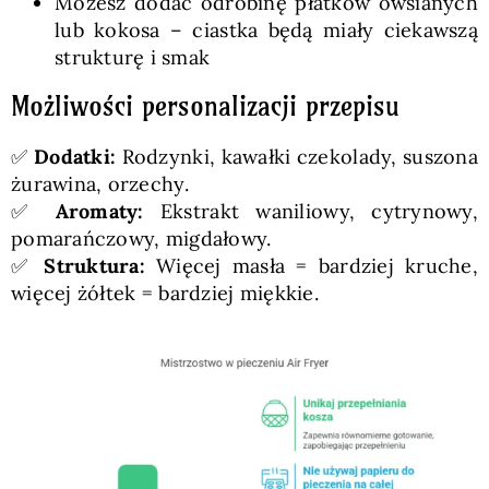
Możesz dodać odrobinę płatków owsianych
lub kokosa – ciastka będą miały ciekawszą
strukturę i smak
Możliwości personalizacji przepisu
✅
Dodatki:
Rodzynki, kawałki czekolady, suszona
żurawina, orzechy.
✅
Aromaty:
Ekstrakt waniliowy, cytrynowy,
pomarańczowy, migdałowy.
✅
Struktura:
Więcej masła = bardziej kruche,
więcej żółtek = bardziej miękkie.