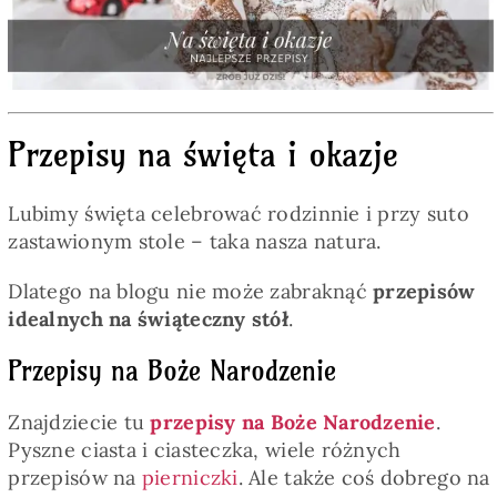
Pieczywo
Przetwory
Przepisy na święta i okazje
Posiłki
Lubimy święta celebrować rodzinnie i przy suto
Zdrowo i fit
zastawionym stole – taka nasza natura.
Dlatego na blogu nie może zabraknąć
przepisów
Kuchnie świata
idealnych na świąteczny stół
.
Przepisy na Boże Narodzenie
SKLEP
Znajdziecie tu
przepisy na Boże Narodzenie
.
Pyszne ciasta i ciasteczka, wiele różnych
Polski
przepisów na
pierniczki
. Ale także coś dobrego na