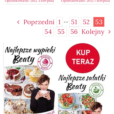
Opublikowano: 2012 3 sierpnia
Opublikowano: 2012 1 sierpnia
Poprzedni
1
···
51
52
53
54
55
56
Kolejny