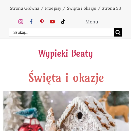
Przejdź
Strona Główna
/
Przepisy
/
Święta i okazje
/
Strona 53
do
zawartości
Menu
Szukaj
Home
Wypieki Beaty
Ciasta
Święta i okazje
Desery
Święta
Napoje