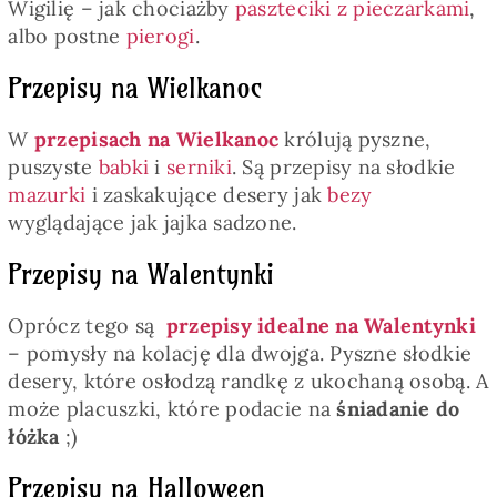
Wigilię – jak chociażby
paszteciki z pieczarkami
,
albo postne
pierogi
.
Przepisy na Wielkanoc
W
przepisach na Wielkanoc
królują pyszne,
puszyste
babki
i
serniki
. Są przepisy na słodkie
mazurki
i zaskakujące desery jak
bezy
wyglądające jak jajka sadzone.
Przepisy na Walentynki
Oprócz tego są
przepisy idealne na Walentynki
– pomysły na kolację dla dwojga. Pyszne słodkie
desery, które osłodzą randkę z ukochaną osobą. A
może placuszki, które podacie na
śniadanie do
łóżka
;)
Przepisy na Halloween