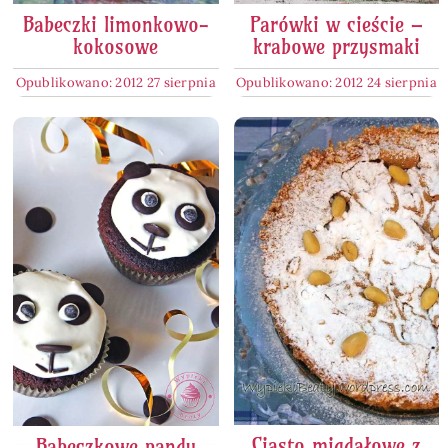
Babeczki limonkowo-
Parówki w cieście –
kokosowe
krabowe przysmaki
Opublikowano: 2012 27 sierpnia
Opublikowano: 2012 24 sierpnia
Ciasto migdałowe z
Babeczkowe pandy