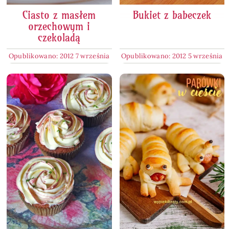
Ciasto z masłem
Bukiet z babeczek
orzechowym i
czekoladą
Opublikowano: 2012 7 września
Opublikowano: 2012 5 września