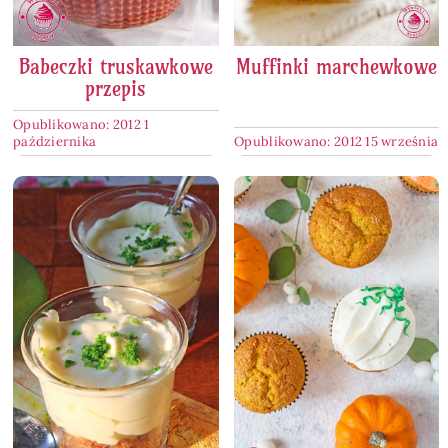
Babeczki truskawkowe
Muffinki marchewkowe
przepis
Opublikowano: 2012 1
października
Opublikowano: 2012 15 września