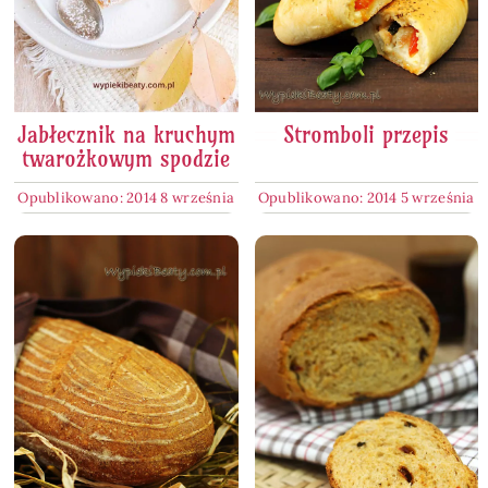
Jabłecznik na kruchym
Stromboli przepis
twarożkowym spodzie
Opublikowano: 2014 8 września
Opublikowano: 2014 5 września