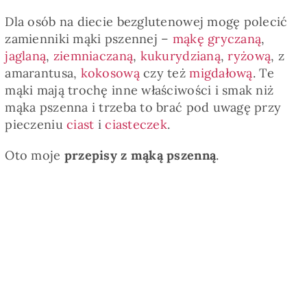
Dla osób na diecie bezglutenowej mogę polecić
zamienniki mąki pszennej –
mąkę gryczaną
,
jaglaną
,
ziemniaczaną
,
kukurydzianą
,
ryżową
, z
amarantusa,
kokosową
czy też
migdałową
. Te
mąki mają trochę inne właściwości i smak niż
mąka pszenna i trzeba to brać pod uwagę przy
pieczeniu
ciast
i
ciasteczek
.
Oto moje
przepisy z mąką pszenną
.