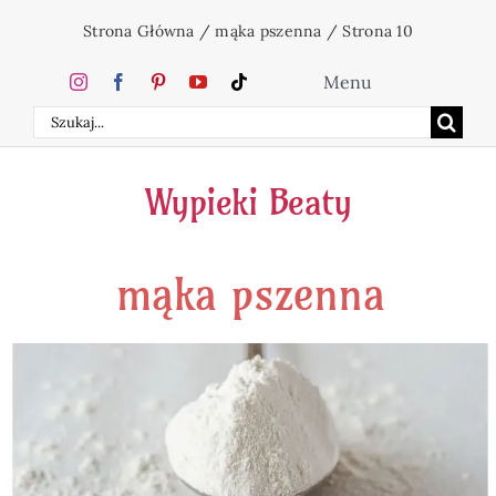
Przejdź
Strona Główna
/
mąka pszenna
/
Strona 10
do
zawartości
Menu
Szukaj
Home
Wypieki Beaty
Ciasta
mąka pszenna
Desery
Święta
Napoje