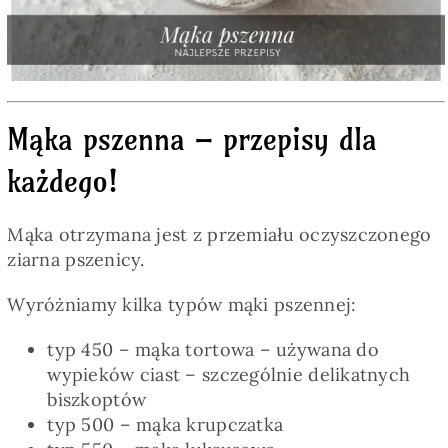
Pieczywo
Przetwory
Mąka pszenna – przepisy dla
Posiłki
każdego!
Zdrowo i fit
Mąka otrzymana jest z przemiału oczyszczonego
ziarna pszenicy.
Kuchnie świata
Wyróżniamy kilka typów mąki pszennej:
SKLEP
typ 450 – mąka tortowa – używana do
wypieków ciast – szczególnie delikatnych
biszkoptów
Polski
typ 500 – mąka krupczatka