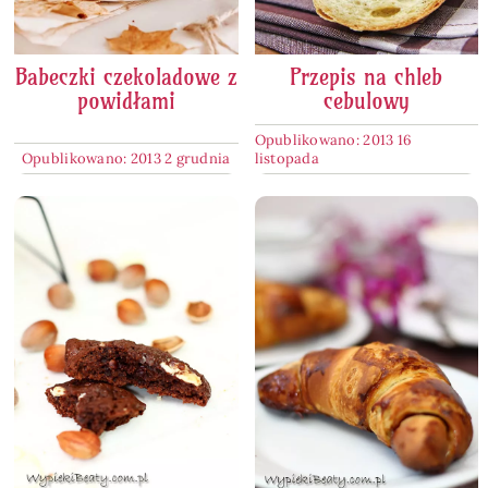
Babeczki czekoladowe z
Przepis na chleb
powidłami
cebulowy
Opublikowano: 2013 16
Opublikowano: 2013 2 grudnia
listopada