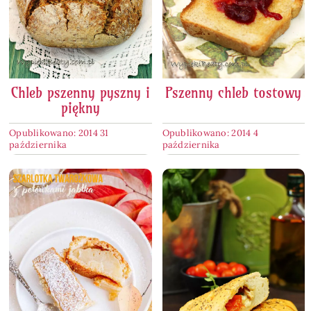
Chleb pszenny pyszny i
Pszenny chleb tostowy
piękny
Opublikowano: 2014 31
Opublikowano: 2014 4
października
października