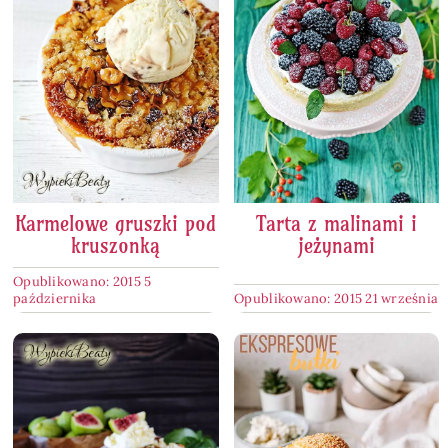
Karmelowe gruszki pod
Tarta z malinami i
kruszonką
jeżynami
Opublikowano: 2015 5
października
Opublikowano: 2015 21 września