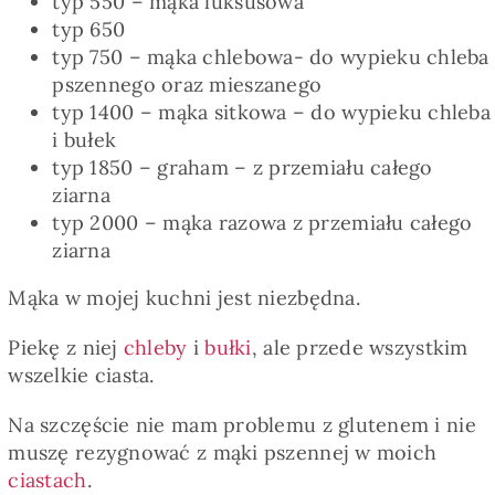
typ 550 – mąka luksusowa
typ 650
typ 750 – mąka chlebowa- do wypieku chleba
pszennego oraz mieszanego
typ 1400 – mąka sitkowa – do wypieku chleba
i bułek
typ 1850 – graham – z przemiału całego
ziarna
typ 2000 – mąka razowa z przemiału całego
ziarna
Mąka w mojej kuchni jest niezbędna.
Piekę z niej
chleby
i
bułki
, ale przede wszystkim
wszelkie ciasta.
Na szczęście nie mam problemu z glutenem i nie
muszę rezygnować z mąki pszennej w moich
ciastach
.