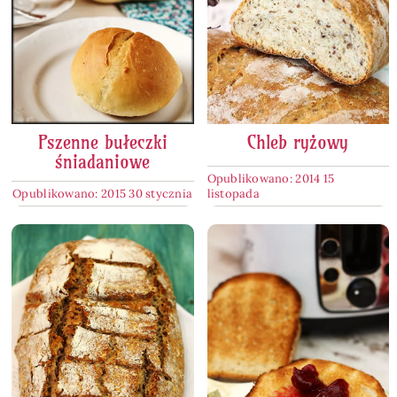
Pszenne bułeczki
Chleb ryżowy
śniadaniowe
Opublikowano: 2014 15
Opublikowano: 2015 30 stycznia
listopada