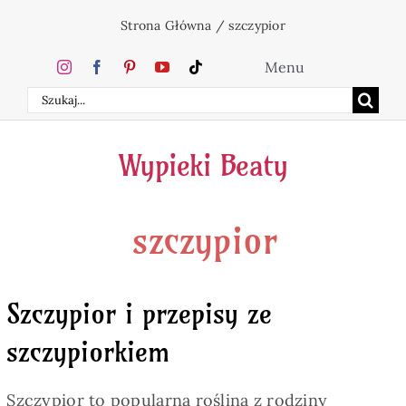
Przejdź
Strona Główna
/
szczypior
do
zawartości
Menu
Szukaj
Home
Wypieki Beaty
Ciasta
szczypior
Desery
Święta
Szczypior i przepisy ze
szczypiorkiem
Napoje
Szczypior to popularna roślina z rodziny