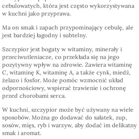
Pieczywo
cebulowatych, która jest często wykorzystywana
w kuchni jako przyprawa.
Przetwory
Ma on smak i zapach przypominający cebulę, ale
jest bardziej łagodny i subtelny.
Posiłki
Szczypior jest bogaty w witaminy, minerały i
przeciwutleniacze, co przekłada się na jego
pozytywny wpływ na zdrowie. Zawiera witaminę
Zdrowo i fit
C, witaminę K, witaminę A, a także cynk, miedź,
żelazo i fosfor. Może pomóc wzmocnić układ
Kuchnie świata
odpornościowy, wspierać trawienie i ochronę
przed chorobami serca.
SKLEP
W kuchni, szczypior może być używany na wiele
sposobów. Można go dodawać do sałatek, zup,
sosów, mięs, ryb i warzyw, aby dodać im delikatny
Polski
smak i aromat.