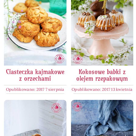
Ciasteczka kajmakowe
Kokosowe babki z
z orzechami
olejem rzepakowym
Opublikowano: 2017 7 sierpnia
Opublikowano: 2017 13 kwietnia