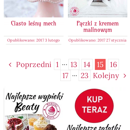
Ciasto leśny mech
Pączki z kremem
malinowym
Opublikowano: 2017 3 lutego
Opublikowano: 2017 27 stycznia
Poprzedni
1
···
13
14
15
16
17
···
23
Kolejny