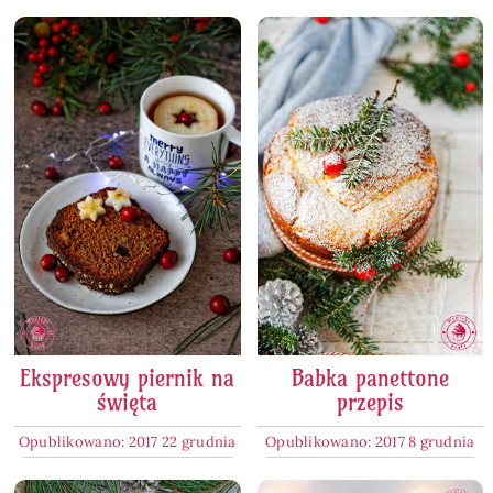
Ekspresowy piernik na
Babka panettone
święta
przepis
Opublikowano: 2017 22 grudnia
Opublikowano: 2017 8 grudnia