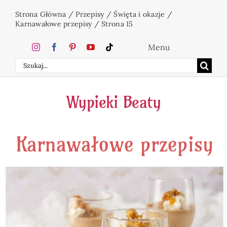
Przejdź
Strona Główna
/
Przepisy
/
Święta i okazje
/
do
Karnawałowe przepisy
/
Strona 15
zawartości
Menu
Szukaj
Home
Wypieki Beaty
Ciasta
Karnawałowe przepisy
Desery
Święta
Napoje