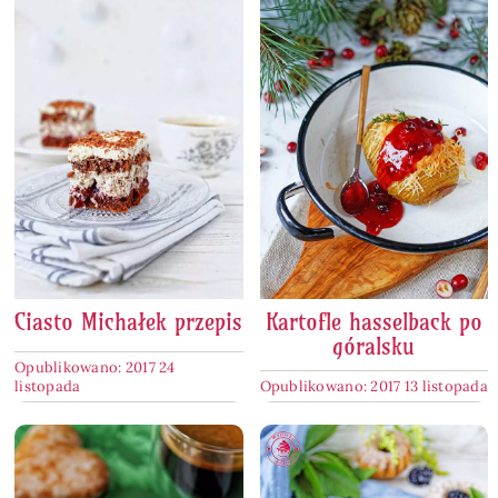
Ciasto Michałek przepis
Kartofle hasselback po
góralsku
Opublikowano: 2017 24
listopada
Opublikowano: 2017 13 listopada