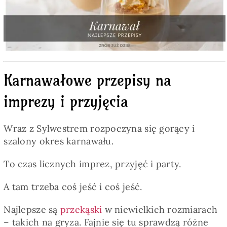
Pieczywo
Przetwory
Karnawałowe przepisy na
Posiłki
imprezy i przyjęcia
Zdrowo i fit
Wraz z Sylwestrem rozpoczyna się gorący i
szalony okres karnawału.
Kuchnie świata
To czas licznych imprez, przyjęć i party.
SKLEP
A tam trzeba coś jeść i coś jeść.
Najlepsze są
przekąski
w niewielkich rozmiarach
Polski
– takich na gryza. Fajnie się tu sprawdzą różne