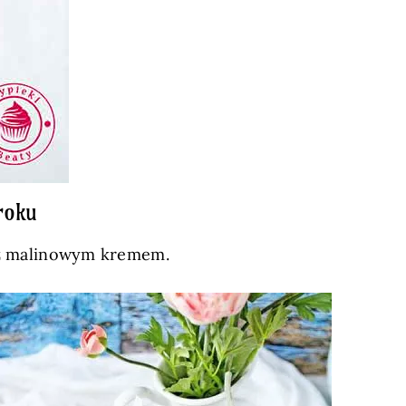
roku
ie z malinowym kremem.