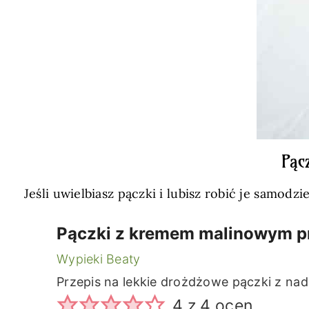
Pąc
Jeśli uwielbiasz pączki i lubisz robić je samo
Pączki z kremem malinowym p
Wypieki Beaty
Przepis na lekkie drożdżowe pączki z na
4
z
4
ocen