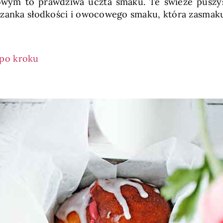
ym to prawdziwa uczta smaku. Te świeże puszy
eszanka słodkości i owocowego smaku, która zasmak
 po kroku