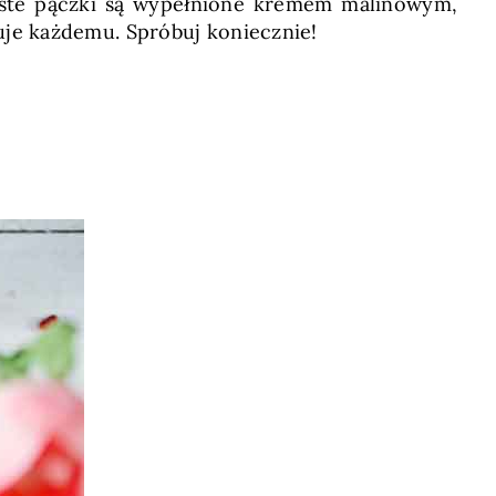
ste pączki są wypełnione kremem malinowym,
uje każdemu. Spróbuj koniecznie!