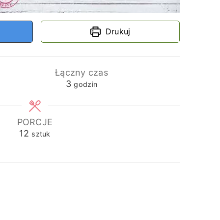
Drukuj
Łączny czas
godziny
3
godzin
PORCJE
12
sztuk