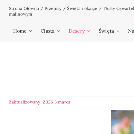
Przejdź
Strona Główna
/
Przepisy
/
Święta i okazje
/
Tłusty Czwarte
do
malinowym
zawartości
Home
Ciasta
Desery
Święta
Na
Zaktualizowany: 2026 3 marca