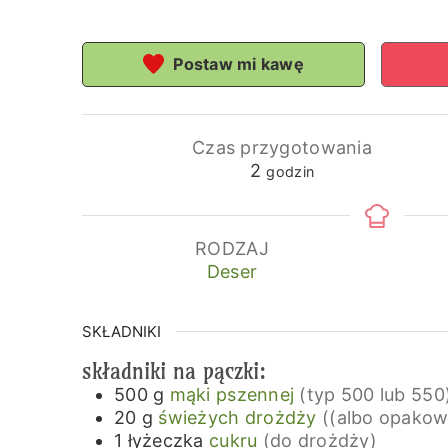
Postaw mi kawę
Czas przygotowania
godziny
2
godzin
RODZAJ
Deser
SKŁADNIKI
składniki na pączki:
500
g
mąki pszennej
(typ 500 lub 550
20
g
świeżych drożdży
((albo opakow
1
łyżeczka
cukru
(do drożdży)