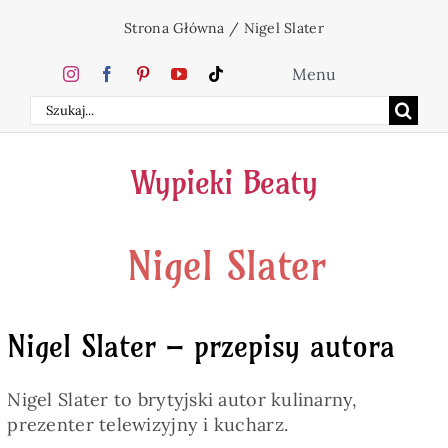
Przejdź
Strona Główna
/
Nigel Slater
do
zawartości
Menu
Szukaj
Home
Wypieki Beaty
Ciasta
Nigel Slater
Desery
Święta
Nigel Slater – przepisy autora
Napoje
Nigel Slater to brytyjski autor kulinarny,
prezenter telewizyjny i kucharz.