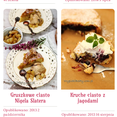
Gruszkowe ciasto
Kruche ciasto z
Nigela Slatera
jagodami
Opublikowano: 2013 2
października
Opublikowano: 2013 16 sierpnia