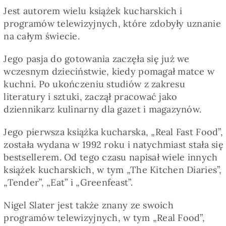
Pieczywo
Jest autorem wielu książek kucharskich i
programów telewizyjnych, które zdobyły uznanie
na całym świecie.
Przetwory
Jego pasja do gotowania zaczęła się już we
wczesnym dzieciństwie, kiedy pomagał matce w
Posiłki
kuchni. Po ukończeniu studiów z zakresu
literatury i sztuki, zaczął pracować jako
Zdrowo i fit
dziennikarz kulinarny dla gazet i magazynów.
Jego pierwsza książka kucharska, „Real Fast Food”,
Kuchnie świata
została wydana w 1992 roku i natychmiast stała się
bestsellerem. Od tego czasu napisał wiele innych
książek kucharskich, w tym „The Kitchen Diaries”,
SKLEP
„Tender”, „Eat” i „Greenfeast”.
Nigel Slater jest także znany ze swoich
Polski
programów telewizyjnych, w tym „Real Food”,