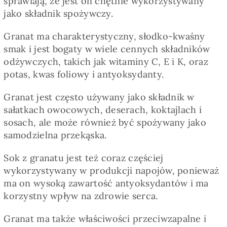
sprawiają, że jest on chętnie wykorzystywany
Pieczywo
jako składnik spożywczy.
Granat ma charakterystyczny, słodko-kwaśny
Przetwory
smak i jest bogaty w wiele cennych składników
odżywczych, takich jak witaminy C, E i K, oraz
Posiłki
potas, kwas foliowy i antyoksydanty.
Granat jest często używany jako składnik w
Zdrowo i fit
sałatkach owocowych, deserach, koktajlach i
sosach, ale może również być spożywany jako
samodzielna przekąska.
Kuchnie świata
Sok z granatu jest też coraz częściej
wykorzystywany w produkcji napojów, ponieważ
SKLEP
ma on wysoką zawartość antyoksydantów i ma
korzystny wpływ na zdrowie serca.
Polski
Granat ma także właściwości przeciwzapalne i