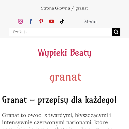
Przejdź
Strona Główna
/
granat
do
zawartości
Menu
Szukaj
Home
Wypieki Beaty
Ciasta
granat
Desery
Święta
Granat – przepisy dla każdego!
Napoje
Granat to owoc z twardymi, błyszczącymi i
intensywnie czerwonymi nasionami, które