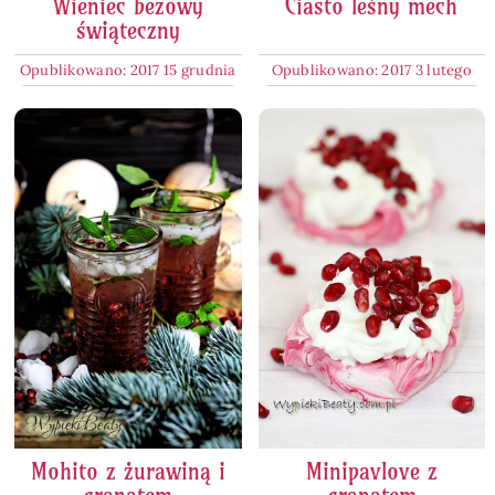
Wieniec bezowy
Ciasto leśny mech
świąteczny
Opublikowano: 2017 15 grudnia
Opublikowano: 2017 3 lutego
Mohito z żurawiną i
Minipavlove z