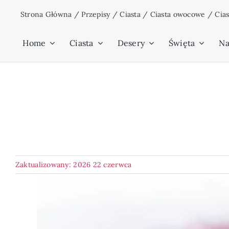
Przejdź
Strona Główna
/
Przepisy
/
Ciasta
/
Ciasta owocowe
/
Cia
do
zawartości
Home
Ciasta
Desery
Święta
Na
Zaktualizowany: 2026 22 czerwca