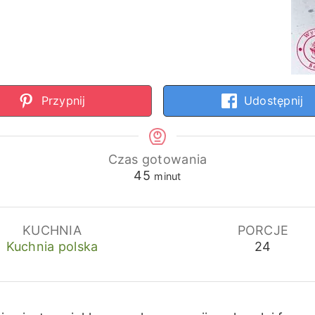
Przypnij
Udostępnij
Czas gotowania
minuty
45
minut
KUCHNIA
PORCJE
Kuchnia polska
24