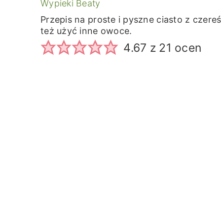
Wypieki Beaty
Przepis na proste i pyszne ciasto z czere
też użyć inne owoce.
4.67
z
21
ocen