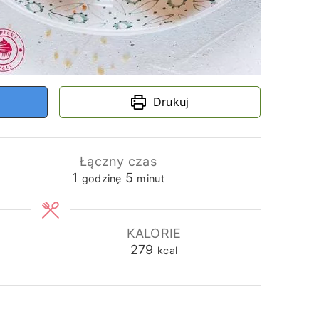
Drukuj
Łączny czas
godzina
minuty
1
5
godzinę
minut
KALORIE
279
kcal