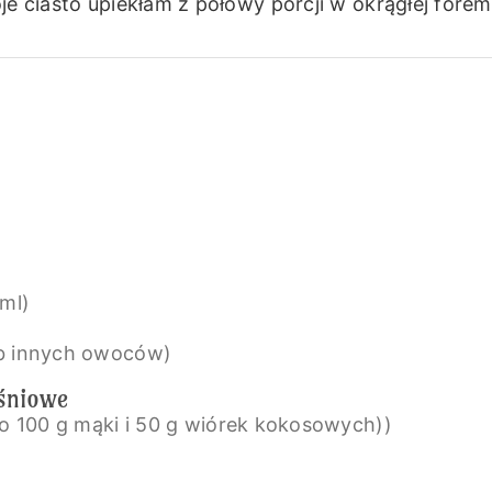
je ciasto upiekłam z połowy porcji w okrągłej forem
 ml)
ub innych owoców)
eśniowe
lbo 100 g mąki i 50 g wiórek kokosowych))