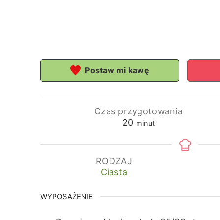
Postaw mi kawę
Czas przygotowania
minuty
20
minut
RODZAJ
Ciasta
WYPOSAŻENIE