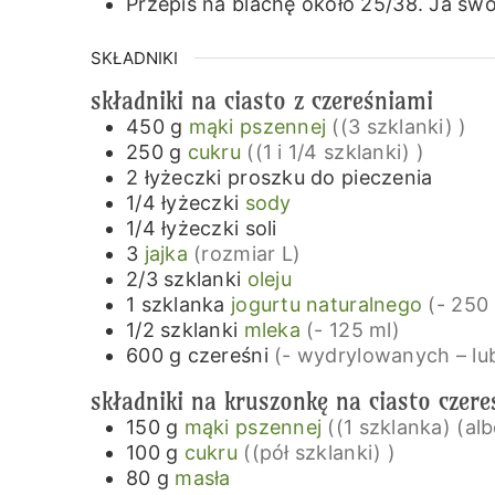
Przepis na blachę około 25/38.
Ja swo
SKŁADNIKI
składniki na ciasto z czereśniami
450
g
mąki pszennej
((3 szklanki) )
250
g
cukru
((1 i 1/4 szklanki) )
2
łyżeczki
proszku do pieczenia
1/4
łyżeczki
sody
1/4
łyżeczki
soli
3
jajka
(rozmiar L)
2/3
szklanki
oleju
1
szklanka
jogurtu naturalnego
(- 250
1/2
szklanki
mleka
(- 125 ml)
600
g
czereśni
(- wydrylowanych – l
składniki na kruszonkę na ciasto czer
150
g
mąki pszennej
((1 szklanka) (a
100
g
cukru
((pół szklanki) )
80
g
masła