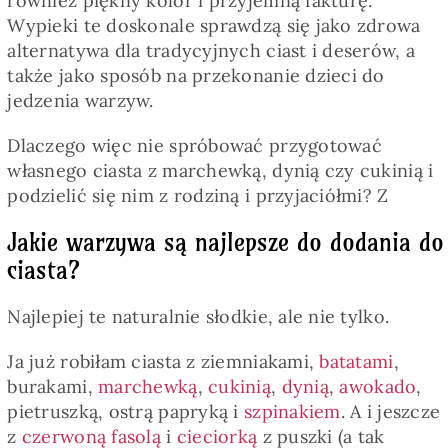
również piękny kolor i przyjemną fakturę.
Wypieki te doskonale sprawdzą się jako zdrowa
alternatywa dla tradycyjnych ciast i deserów, a
także jako sposób na przekonanie dzieci do
jedzenia warzyw.
Dlaczego więc nie spróbować przygotować
własnego ciasta z marchewką, dynią czy cukinią i
podzielić się nim z rodziną i przyjaciółmi? Z
Jakie warzywa są najlepsze do dodania do
ciasta?
Najlepiej te naturalnie słodkie, ale nie tylko.
Ja już robiłam ciasta z ziemniakami,
batatami
,
burakami,
marchewką
,
cukinią
,
dynią
,
awokado
,
pietruszką, ostrą papryką i
szpinakiem
. A i jeszcze
z
czerwoną fasolą
i
cieciorką
z puszki (a tak