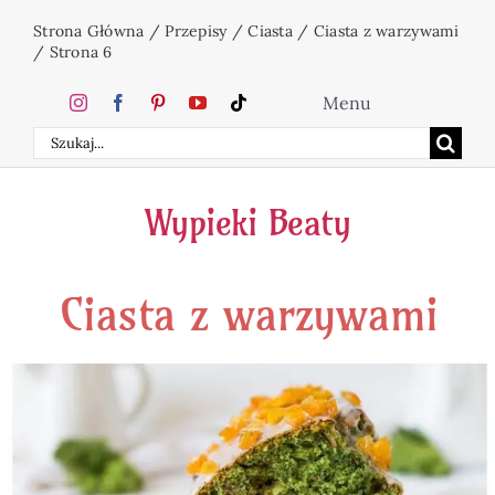
Przejdź
Strona Główna
/
Przepisy
/
Ciasta
/
Ciasta z warzywami
do
/
Strona 6
zawartości
Menu
Szukaj
Home
Wypieki Beaty
Ciasta
Ciasta z warzywami
Desery
Święta
Napoje