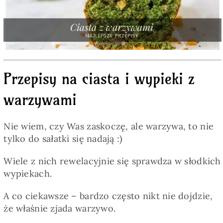
Pieczywo
Przetwory
Przepisy na ciasta i wypieki z
Posiłki
warzywami
Zdrowo i fit
Nie wiem, czy Was zaskoczę, ale warzywa, to nie
tylko do sałatki się nadają :)
Kuchnie świata
Wiele z nich rewelacyjnie się sprawdza w słodkich
wypiekach.
SKLEP
A co ciekawsze – bardzo często nikt nie dojdzie,
że właśnie zjada warzywo.
Polski