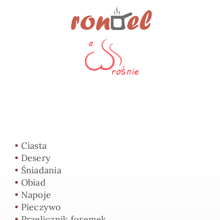
•
Ciasta
•
Desery
•
Śniadania
•
Obiad
•
Napoje
•
Pieczywo
•
Przelicznik foremek