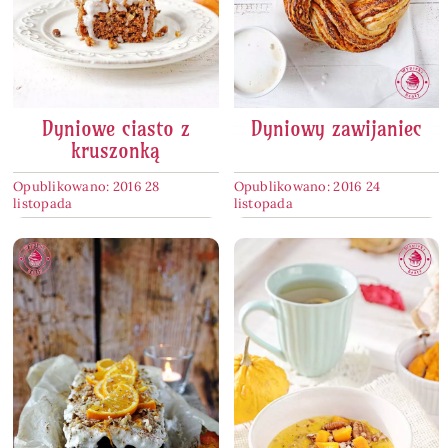
Dyniowe ciasto z
Dyniowy zawijaniec
kruszonką
Opublikowano: 2016 28
Opublikowano: 2016 24
listopada
listopada