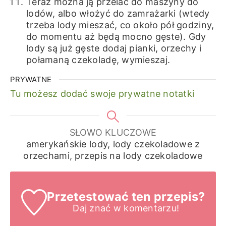
Teraz można ją przelać do maszyny do
lodów, albo włożyć do zamrażarki (wtedy
trzeba lody mieszać, co około pół godziny,
do momentu aż będą mocno gęste). Gdy
lody są już gęste dodaj pianki, orzechy i
połamaną czekoladę, wymieszaj.
PRYWATNE
Tu możesz dodać swoje prywatne notatki
SŁOWO KLUCZOWE
amerykańskie lody, lody czekoladowe z
orzechami, przepis na lody czekoladowe
Przetestować ten przepis?
Daj znać
w komentarzu!