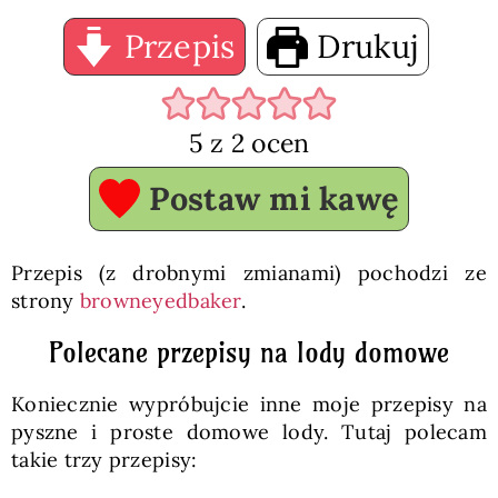
Przepis
Drukuj
5
z
2
ocen
Postaw mi kawę
Przepis (z drobnymi zmianami) pochodzi ze
strony
browneyedbaker
.
Polecane przepisy na lody domowe
Koniecznie wypróbujcie inne moje przepisy na
pyszne i proste domowe lody. Tutaj polecam
takie trzy przepisy: