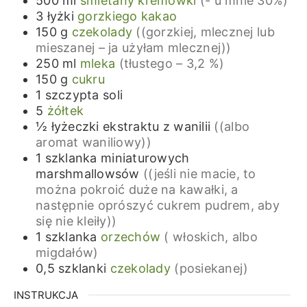
500
ml
śmietany kremówki
(- u mnie 30%)
3
łyżki
gorzkiego kakao
150
g
czekolady
((gorzkiej, mlecznej lub
mieszanej – ja użyłam mlecznej))
250
ml
mleka
(tłustego – 3,2 %)
150
g
cukru
1
szczypta
soli
5
żółtek
½
łyżeczki
ekstraktu z wanilii
((albo
aromat waniliowy))
1
szklanka
miniaturowych
marshmallowsów
((jeśli nie macie, to
można pokroić duże na kawałki, a
następnie oprószyć cukrem pudrem, aby
się nie kleiły))
1
szklanka
orzechów
( włoskich, albo
migdałów)
0,5
szklanki
czekolady
(posiekanej)
INSTRUKCJA