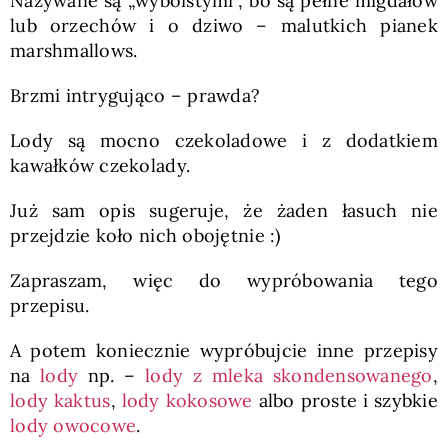
Nazywane są „wyboistymi”, bo są pełne migdałów
lub orzechów i o dziwo – malutkich pianek
marshmallows.
Brzmi intrygująco – prawda?
Lody są mocno czekoladowe i z dodatkiem
kawałków czekolady.
Już sam opis sugeruje, że żaden łasuch nie
przejdzie koło nich obojętnie :)
Zapraszam, więc do wypróbowania tego
przepisu.
A potem koniecznie wypróbujcie inne przepisy
na
lody
np. –
lody z mleka skondensowanego
,
lody kaktus
,
lody kokosowe
albo proste i szybkie
lody owocowe
.