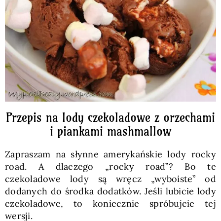
Pieczywo
Przetwory
Posiłki
Zdrowo i fit
Przepis na lody czekoladowe z orzechami
i piankami mashmallow
Kuchnie świata
Zapraszam na słynne amerykańskie lody rocky
road. A dlaczego „rocky road”? Bo te
SKLEP
czekoladowe lody są wręcz „wyboiste” od
dodanych do środka dodatków. Jeśli lubicie lody
czekoladowe, to koniecznie spróbujcie tej
Polski
wersji.