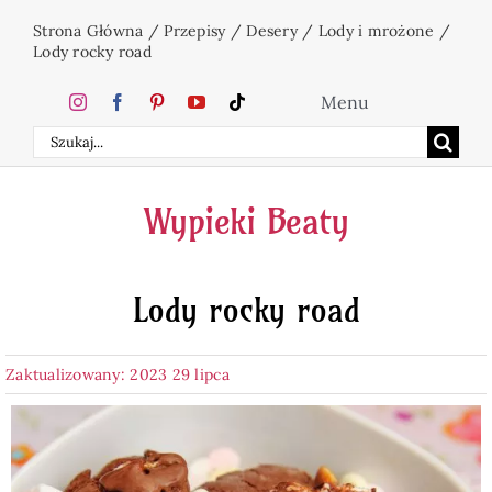
Przejdź
Strona Główna
/
Przepisy
/
Desery
/
Lody i mrożone
/
do
Lody rocky road
zawartości
Menu
Szukaj
Home
Wypieki Beaty
Ciasta
Lody rocky road
Desery
Zaktualizowany: 2023 29 lipca
Święta
Napoje