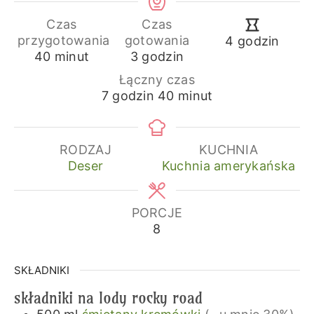
Czas
Czas
godziny
przygotowania
gotowania
4
godzin
minuty
godziny
40
minut
3
godzin
Łączny czas
godziny
minuty
7
godzin
40
minut
RODZAJ
KUCHNIA
Deser
Kuchnia amerykańska
PORCJE
8
SKŁADNIKI
składniki na lody rocky road