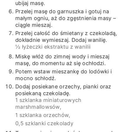
ubijaj masę.
Przelej masę do garnuszka i gotuj na
małym ogniu, aż do zgęstnienia masy –
ciągle mieszaj.
Przelej całość do śmietany z czekoladą,
dokładnie wymieszaj. Dodaj wanilię.
½ łyżeczki ekstraktu z wanilii
Miskę włóż do zimnej wody i mieszaj
masę, do momentu aż się ochłodzi.
Potem wstaw mieszankę do lodówki i
mocno schłodź.
Dodaj posiekane orzechy, pianki oraz
posiekaną czekoladę.
1 szklanka miniaturowych
marshmallowsów,
1 szklanka orzechów,
0,5 szklanki czekolady