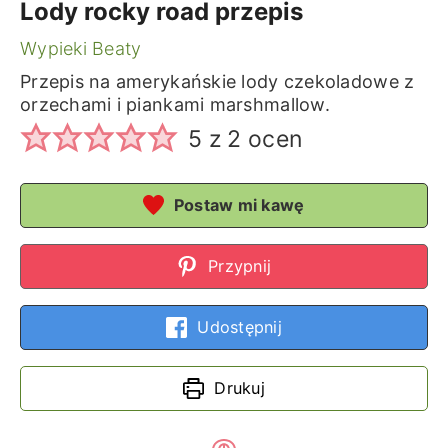
Lody rocky road przepis
Wypieki Beaty
Przepis na amerykańskie lody czekoladowe z
orzechami i piankami marshmallow.
5
z
2
ocen
Postaw mi kawę
Przypnij
Udostępnij
Drukuj