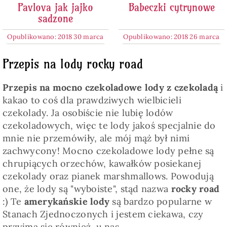
Pavlova jak jajko
Babeczki cytrynowe
sadzone
Opublikowano: 2018 30 marca
Opublikowano: 2018 26 marca
Przepis na lody rocky road
Przepis na mocno czekoladowe lody z czekoladą
i
kakao to coś dla prawdziwych wielbicieli
czekolady. Ja osobiście nie lubię lodów
czekoladowych, więc te lody jakoś specjalnie do
mnie nie przemówiły, ale mój mąż był nimi
zachwycony! Mocno czekoladowe lody pełne są
chrupiących orzechów, kawałków posiekanej
czekolady oraz pianek marshmallows. Powodują
one, że lody są "wyboiste", stąd nazwa
rocky road
:) Te
amerykańskie lody
są bardzo popularne w
Stanach Zjednoczonych i jestem ciekawa, czy
przyjmą się również u nas.