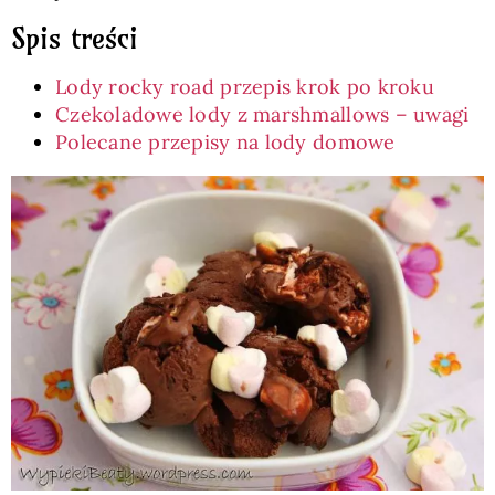
Spis treści
Lody rocky road przepis krok po kroku
Czekoladowe lody z marshmallows – uwagi
Polecane przepisy na lody domowe