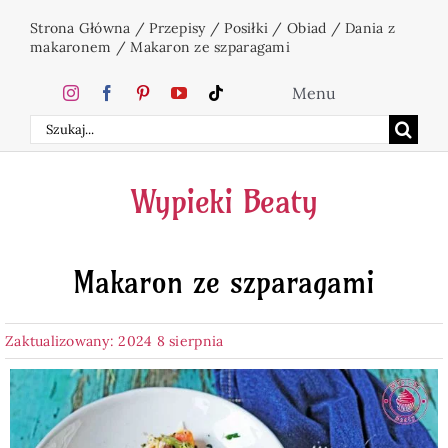
Przejdź
Strona Główna
/
Przepisy
/
Posiłki
/
Obiad
/
Dania z
do
makaronem
/
Makaron ze szparagami
zawartości
Menu
Szukaj
Home
Wypieki Beaty
Ciasta
Makaron ze szparagami
Desery
Zaktualizowany: 2024 8 sierpnia
Święta
Napoje