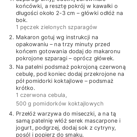
końcówki, a resztę pokrój w kawałki o
długości około 2-3 cm – główki odłóż na
bok.
1 pęczek zielonych szparagów
Makaron gotuj wg instrukcji na
opakowaniu – na trzy minuty przed
końcem gotowania dodaj do makaronu
pokrojone szparagi – oprócz główek.
Na patelni podsmaż pokrojoną czerwoną
cebulę, pod koniec dodaj przekrojone na
pół pomidorki koktajlowe – podsmaż
krótko.
1 czerwona cebula,
500 g pomidorków koktajlowych
Przełóż warzywa do miseczki, a na tą
samą patelnię włóż serek mascarpone i
jogurt, podgrzej, dodaj sok z cytryny,
posól i popierz do smaku.