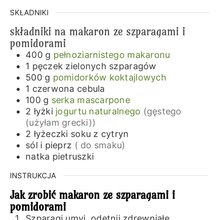
SKŁADNIKI
składniki na makaron ze szparagami i
pomidorami
400
g
pełnoziarnistego makaronu
1
pęczek
zielonych szparagów
500
g
pomidorków koktajlowych
1
czerwona cebula
100
g
serka mascarpone
2
łyżki
jogurtu naturalnego
(gęstego
(użyłam grecki))
2
łyżeczki
soku z cytryn
sól i pieprz
( do smaku)
natka pietruszki
INSTRUKCJA
Jak zrobić makaron ze szparagami i
pomidorami
Szparagi umyj, odetnij zdrewniałe