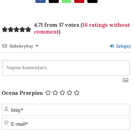
4.71 from 17 votes (
16 ratings without
comment
)
Subskrybuj
Zaloguj
Ocena Przepisu
I
E
m