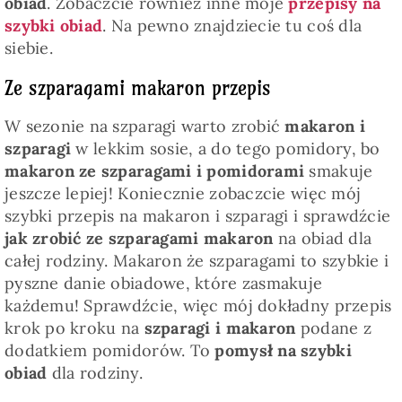
obiad
. Zobaczcie również inne moje
przepisy na
szybki obiad
. Na pewno znajdziecie tu coś dla
siebie.
Ze szparagami makaron przepis
W sezonie na szparagi warto zrobić
makaron i
szparagi
w lekkim sosie, a do tego pomidory, bo
makaron ze szparagami i pomidorami
smakuje
jeszcze lepiej! Koniecznie zobaczcie więc mój
szybki przepis na makaron i szparagi i sprawdźcie
jak zrobić ze szparagami makaron
na obiad dla
całej rodziny. Makaron że szparagami to szybkie i
pyszne danie obiadowe, które zasmakuje
każdemu! Sprawdźcie, więc mój dokładny przepis
krok po kroku na
szparagi i makaron
podane z
dodatkiem pomidorów. To
pomysł na szybki
obiad
dla rodziny.