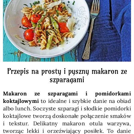
Pieczywo
Przetwory
Posiłki
Zdrowo i fit
Przepis na prosty i pyszny makaron ze
szparagami
Kuchnie świata
Makaron ze szparagami i pomidorkami
koktajlowymi
to idealne i szybkie danie na obiad
SKLEP
albo lunch. Soczyste szparagi i słodkie pomidorki
koktajlowe tworzą doskonałe połączenie smaków
i tekstur. Delikatny makaron otula warzywa,
Polski
tworząc lekki i orzeźwiający posiłek. To danie