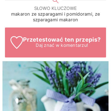
SŁOWO KLUCZOWE
makaron ze szparagami i pomidorami, ze
szparagami makaron
Przetestować ten przepis?
Daj znać
w komentarzu!