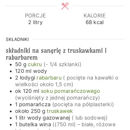
PORCJE
KALORIE
2
litry
68
kcal
SKŁADNIKI
składniki na sangrię z truskawkami i
rabarbarem
50
g
cukru
(- 1/4 szklanki)
120
ml
wody
2
łodygi
rabarbaru
( pocięte na kawałki o
wielkości około 1,5 cm)
ok 120
ml
soku pomarańczowego
(wyciśnięty z jednej pomarańczy)
1
pomarańcza
(pocięta na półplasterki)
około 250
g
truskawek
1
litr
wody gazowanej
( lub sodowej)
1
butelka
wina
((750 ml) – białe, różowe