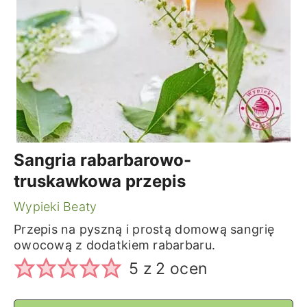
Sangria rabarbarowo-
truskawkowa przepis
Wypieki Beaty
Przepis na pyszną i prostą domową sangrię
owocową z dodatkiem rabarbaru.
5
z
2
ocen