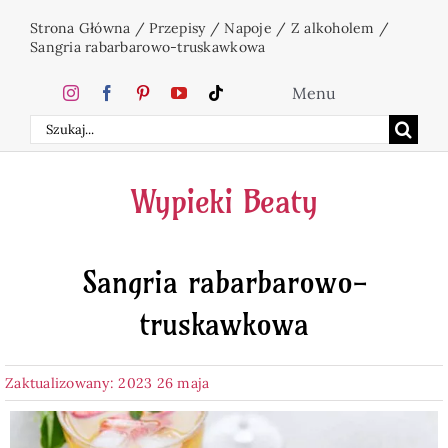
Przejdź
Strona Główna
/
Przepisy
/
Napoje
/
Z alkoholem
/
do
Sangria rabarbarowo-truskawkowa
zawartości
Menu
Szukaj
Home
Wypieki Beaty
Ciasta
Sangria rabarbarowo-
Desery
truskawkowa
Święta
Zaktualizowany: 2023 26 maja
Napoje