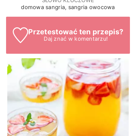
SŁOWO KLUCZOWE
domowa sangria, sangria owocowa
Przetestować ten przepis?
Daj znać
w komentarzu!