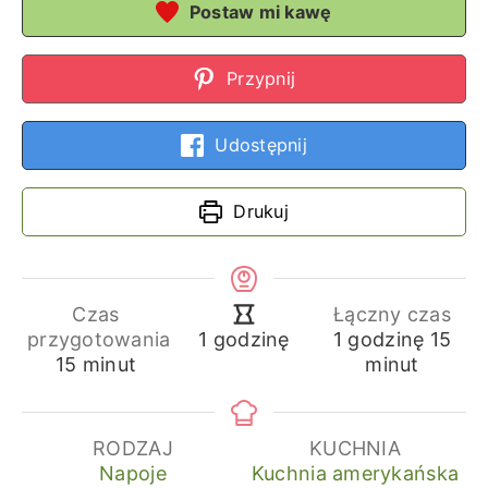
Postaw mi kawę
Przypnij
Udostępnij
Drukuj
Czas
Łączny czas
godzina
min
godzina
przygotowania
1
godzinę
15
1
godzinę
minuty
15
minut
minut
RODZAJ
KUCHNIA
Napoje
Kuchnia amerykańska