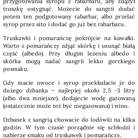
przygotowania syropu z rabarbaru, aby zdążył
troszkę ostygnąć. Możecie do sangrii dodać
potem ten podgotowany rabarbar, albo przelać
syrop przez sito i dodać go już bez rabarbaru.
Truskawki i pomarańczę pokrójcie na kawałki.
Warto z pomarańczy zdjąć skórkę i usunąć białą
część (albedo). Przy długim leżeniu albedo i
skórka mogą nadać sangrii lekko gorzkiego
posmaku.
Gdy macie owoce i syrop przekładacie je do
dużego dzbanka – najlepiej około 2,5 -3 litry
(albo dwa mniejsze), dodajecie wodę gazowaną
(ostatecznie może też być niegazowana) i wino.
Dzbanek z sangrią chowacie do lodówki na kilka
godzin. W tym czasie porządnie się schłodzi i
nabierze smaku od truskawek i pomarańczy.