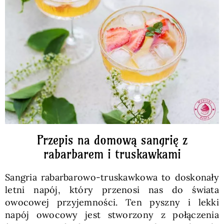
Pieczywo
Przetwory
Posiłki
Zdrowo i fit
Przepis na domową sangrię z
Kuchnie świata
rabarbarem i truskawkami
Sangria rabarbarowo-truskawkowa to doskonały
SKLEP
letni napój, który przenosi nas do świata
owocowej przyjemności. Ten pyszny i lekki
Polski
napój owocowy jest stworzony z połączenia