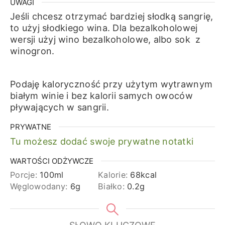
UWAGI
Jeśli chcesz otrzymać bardziej słodką sangrię,
to użyj słodkiego wina. Dla bezalkoholowej
wersji użyj wino bezalkoholowe, albo sok z
winogron.
Podaję kaloryczność przy użytym wytrawnym
białym winie i bez kalorii samych owoców
pływających w sangrii.
PRYWATNE
Tu możesz dodać swoje prywatne notatki
WARTOŚCI ODŻYWCZE
Porcje:
100
ml
Kalorie:
68
kcal
Węglowodany:
6
g
Białko:
0.2
g