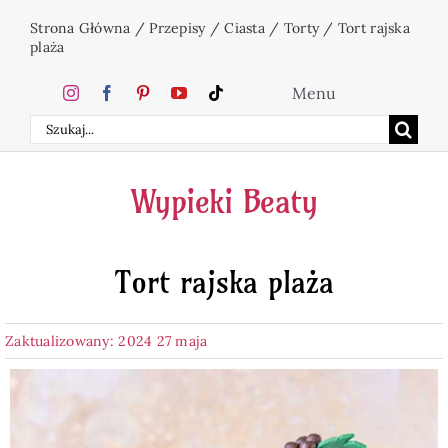
Przejdź
Strona Główna
/
Przepisy
/
Ciasta
/
Torty
/
Tort rajska
do
plaża
zawartości
Menu
Szukaj
Home
Wypieki Beaty
Ciasta
Tort rajska plaża
Desery
Zaktualizowany: 2024 27 maja
Święta
Napoje