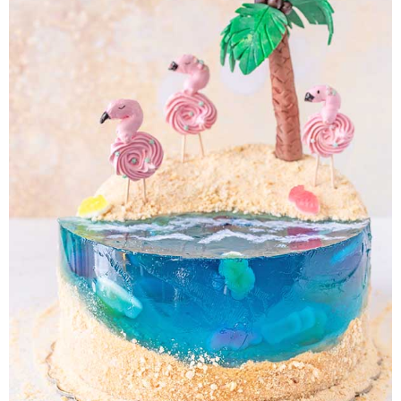
Pieczywo
Przetwory
Posiłki
Zdrowo i fit
Kuchnie świata
SKLEP
Polski