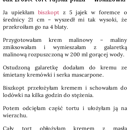
Ja upiekłam
biszkopt
z 5 jajek w foremce o
średnicy 21 cm – wyszedł mi tak wysoki, że
przekroiłam go na 4 blaty.
Przygotowałam krem malinowy – maliny
zmiksowałam i wymieszałam z galaretką
malinową rozpuszczoną w 200 ml gorącej wody.
Ostudzoną galaretkę dodałam do kremu ze
śmietany kremówki i serka mascarpone.
Biszkopt przełożyłam kremem i schowałam do
lodówki na kilka godzin do stężenia.
Potem odcięłam część tortu i ułożyłam ją na
wierzchu.
Cały tort obłożyłam kremem z masła