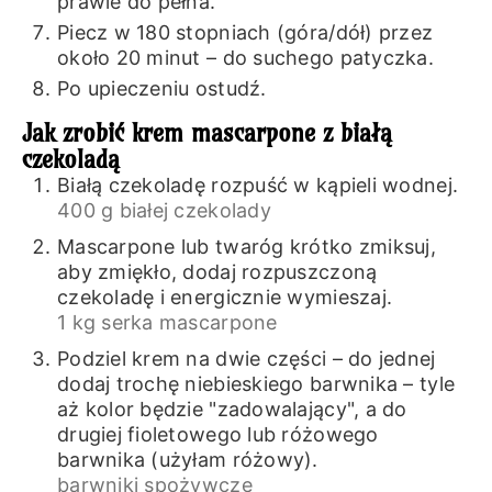
prawie do pełna.
Piecz w 180 stopniach (góra/dół) przez
około 20 minut – do suchego patyczka.
Po upieczeniu ostudź.
Jak zrobić krem mascarpone z białą
czekoladą
Białą czekoladę rozpuść w kąpieli wodnej.
400 g białej czekolady
Mascarpone lub twaróg krótko zmiksuj,
aby zmiękło, dodaj rozpuszczoną
czekoladę i energicznie wymieszaj.
1 kg serka mascarpone
Podziel krem na dwie części – do jednej
dodaj trochę niebieskiego barwnika – tyle
aż kolor będzie "zadowalający", a do
drugiej fioletowego lub różowego
barwnika (użyłam różowy).
barwniki spożywcze