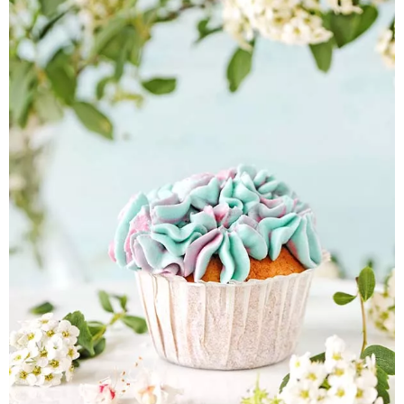
Pieczywo
Przetwory
Posiłki
Zdrowo i fit
Kuchnie świata
SKLEP
Polski