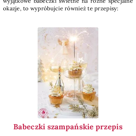
wyjątkowe babeczki świetne na różne specjalne
okazje, to wypróbujcie również te przepisy:
Babeczki szampańskie przepis