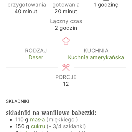
godzina
przygotowania
gotowania
1
godzinę
minuty
minuty
40
minut
20
minut
Łączny czas
godziny
2
godzin
RODZAJ
KUCHNIA
Deser
Kuchnia amerykańska
PORCJE
12
SKŁADNIKI
składniki na waniliowe babeczki:
110
g
masła
(miękkiego )
150
g
cukru
(- 3/4 szklanki)