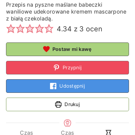
Przepis na pyszne maślane babeczki
waniliowe udekorowane kremem mascarpone
z białą czekoladą.
4.34
z
3
ocen
Postaw mi kawę
Przypnij
Udostępnij
Drukuj
Czas
Czas