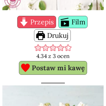
Przepis
Film
Drukuj
4.34
z
3
ocen
Postaw mi kawę