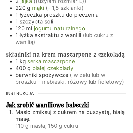
2
jajka
((użyłam rozmiar L))
220
g
mąki
(- 1,5 szklanki)
1
łyżeczka
proszku do pieczenia
1
szczypta
soli
120
ml
jogurtu naturalnego
1
łyżka
ekstraktu z wanilii
(lub cukru z
wanilią)
składniki na krem mascarpone z czekoladą
1
kg
serka mascarpone
400
g
białej czekolady
barwniki spożywcze
( w żelu lub w
proszku – niebieski, różowy lub fioletowy)
INSTRUKCJA
Jak zrobić waniliowe babeczki
Masło zmiksuj z cukrem na puszystą, białą
masę.
110 g masła,
150 g cukru