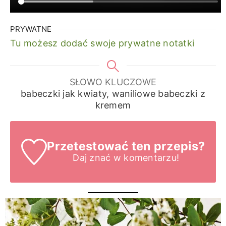
PRYWATNE
Tu możesz dodać swoje prywatne notatki
SŁOWO KLUCZOWE
babeczki jak kwiaty, waniliowe babeczki z
kremem
Przetestować ten przepis?
Daj znać
w komentarzu!