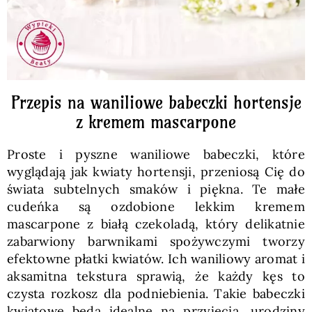
Przepis na waniliowe babeczki hortensje
z kremem mascarpone
Proste i pyszne waniliowe babeczki, które
wyglądają jak kwiaty hortensji, przeniosą Cię do
świata subtelnych smaków i piękna. Te małe
cudeńka są ozdobione lekkim kremem
mascarpone z białą czekoladą, który delikatnie
zabarwiony barwnikami spożywczymi tworzy
efektowne płatki kwiatów. Ich waniliowy aromat i
aksamitna tekstura sprawią, że każdy kęs to
czysta rozkosz dla podniebienia. Takie babeczki
kwiatowe będą idealne na przyjęcia, urodziny