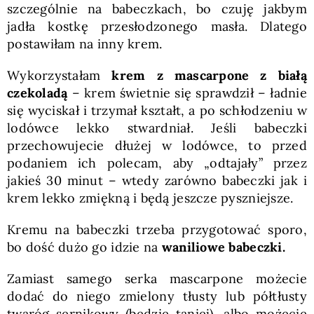
szczególnie na babeczkach, bo czuję jakbym
jadła kostkę przesłodzonego masła. Dlatego
postawiłam na inny krem.
Wykorzystałam
krem z mascarpone z białą
czekoladą
– krem świetnie się sprawdził – ładnie
się wyciskał i trzymał kształt, a po schłodzeniu w
lodówce lekko stwardniał. Jeśli babeczki
przechowujecie dłużej w lodówce, to przed
podaniem ich polecam, aby „odtajały” przez
jakieś 30 minut – wtedy zarówno babeczki jak i
krem lekko zmiękną i będą jeszcze pyszniejsze.
Kremu na babeczki trzeba przygotować sporo,
bo dość dużo go idzie na
waniliowe babeczki.
Zamiast samego serka mascarpone możecie
dodać do niego zmielony tłusty lub półtłusty
twaróg sernikowy (będzie taniej), albo możecie