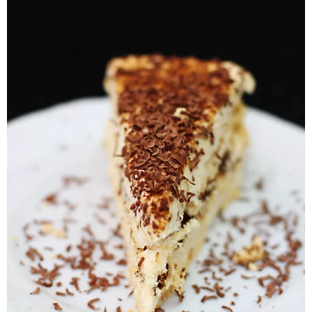
Pieczywo
Przetwory
Posiłki
Zdrowo i fit
Kuchnie świata
SKLEP
Polski