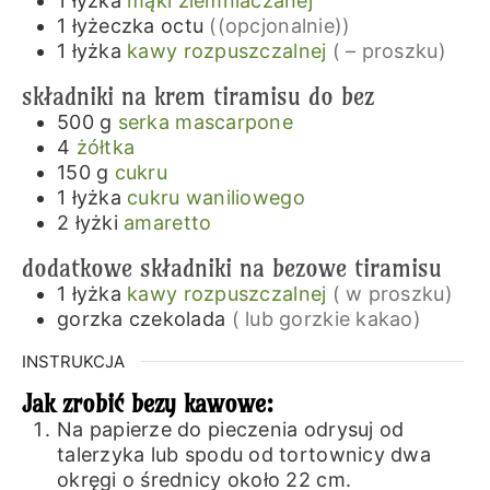
1
łyżka
mąki ziemniaczanej
1
łyżeczka
octu
((opcjonalnie))
1
łyżka
kawy rozpuszczalnej
( – proszku)
składniki na krem tiramisu do bez
500
g
serka mascarpone
4
żółtka
150
g
cukru
1
łyżka
cukru waniliowego
2
łyżki
amaretto
dodatkowe składniki na bezowe tiramisu
1
łyżka
kawy rozpuszczalnej
( w proszku)
gorzka czekolada
( lub gorzkie kakao)
INSTRUKCJA
Jak zrobić bezy kawowe:
Na papierze do pieczenia odrysuj od
talerzyka lub spodu od tortownicy dwa
okręgi o średnicy około 22 cm.