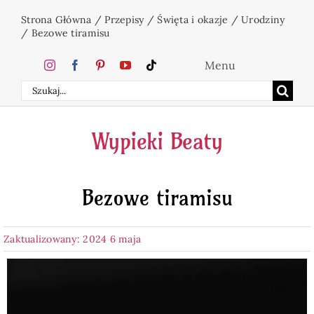
Przejdź
Strona Główna
/
Przepisy
/
Święta i okazje
/
Urodziny
do
/
Bezowe tiramisu
zawartości
Menu
Szukaj
Home
Wypieki Beaty
Ciasta
Bezowe tiramisu
Desery
Zaktualizowany: 2024 6 maja
Święta
Napoje