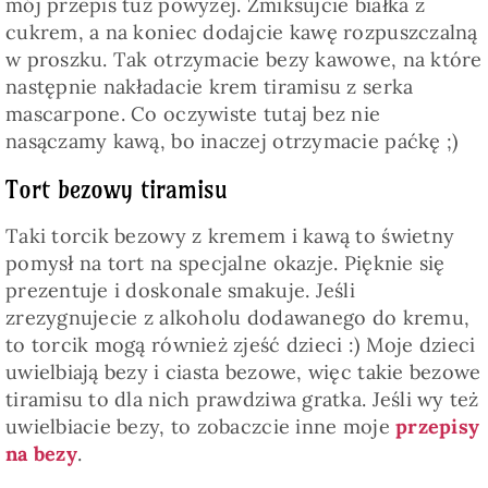
mój przepis tuż powyżej. Zmiksujcie białka z
cukrem, a na koniec dodajcie kawę rozpuszczalną
w proszku. Tak otrzymacie bezy kawowe, na które
następnie nakładacie krem tiramisu z serka
mascarpone. Co oczywiste tutaj bez nie
nasączamy kawą, bo inaczej otrzymacie paćkę ;)
Tort bezowy tiramisu
Taki torcik bezowy z kremem i kawą to świetny
pomysł na tort na specjalne okazje. Pięknie się
prezentuje i doskonale smakuje. Jeśli
zrezygnujecie z alkoholu dodawanego do kremu,
to torcik mogą również zjeść dzieci :) Moje dzieci
uwielbiają bezy i ciasta bezowe, więc takie bezowe
tiramisu to dla nich prawdziwa gratka. Jeśli wy też
uwielbiacie bezy, to zobaczcie inne moje
przepisy
na bezy
.