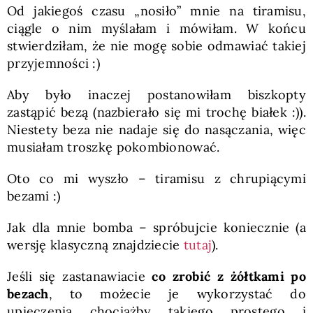
Od jakiegoś czasu „nosiło” mnie na tiramisu,
ciągle o nim myślałam i mówiłam. W końcu
stwierdziłam, że nie mogę sobie odmawiać takiej
przyjemności :)
Aby było inaczej postanowiłam biszkopty
zastąpić bezą (nazbierało się mi trochę białek :)).
Niestety beza nie nadaje się do nasączania, więc
musiałam troszkę pokombionować.
Oto co mi wyszło – tiramisu z chrupiącymi
bezami :)
Jak dla mnie bomba – spróbujcie koniecznie (a
wersję klasyczną znajdziecie
tutaj
).
Jeśli się zastanawiacie
co zrobić z żółtkami po
bezach
, to możecie je wykorzystać do
upieczenia chociażby takiego prostego i