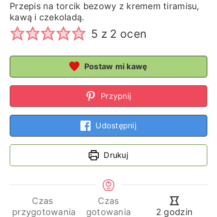
Przepis na torcik bezowy z kremem tiramisu,
kawą i czekoladą.
5
z
2
ocen
Postaw mi kawę
Przypnij
Udostępnij
Drukuj
Czas
Czas
godziny
przygotowania
gotowania
2
godzin