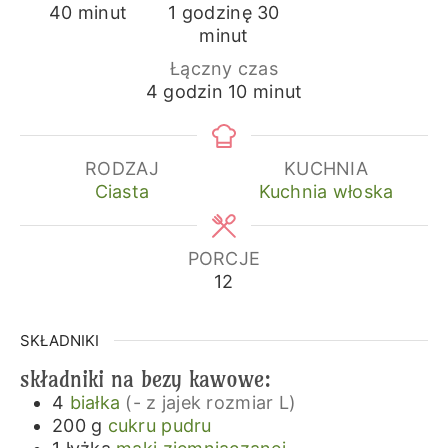
minuty
godzina
minuty
40
minut
1
godzinę
30
minut
Łączny czas
godziny
minuty
4
godzin
10
minut
RODZAJ
KUCHNIA
Ciasta
Kuchnia włoska
PORCJE
12
SKŁADNIKI
składniki na bezy kawowe:
4
białka
(- z jajek rozmiar L)
200
g
cukru pudru