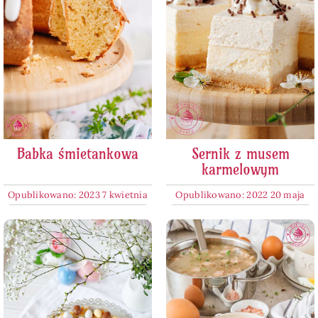
Babka śmietankowa
Sernik z musem
karmelowym
Opublikowano: 2023 7 kwietnia
Opublikowano: 2022 20 maja