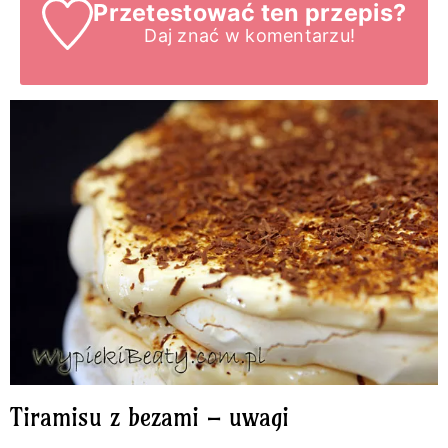
Przetestować ten przepis?
Daj znać
w komentarzu!
Tiramisu z bezami – uwagi