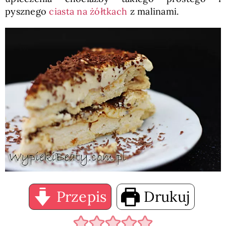
pysznego
ciasta na żółtkach
z malinami.
Przepis
Drukuj