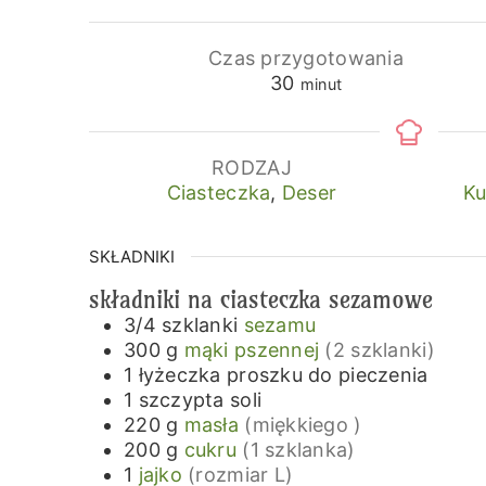
Czas przygotowania
minuty
30
minut
RODZAJ
Ciasteczka
,
Deser
Ku
SKŁADNIKI
składniki na ciasteczka sezamowe
3/4
szklanki
sezamu
300
g
mąki pszennej
(2 szklanki)
1
łyżeczka
proszku do pieczenia
1
szczypta
soli
220
g
masła
(miękkiego )
200
g
cukru
(1 szklanka)
1
jajko
(rozmiar L)