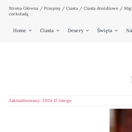
Przejdź
Strona Główna
/
Przepisy
/
Ciasta
/
Ciasta drożdżowe
/
Mig
do
czekoladą
zawartości
Home
Ciasta
Desery
Święta
Na
Zaktualizowany: 2024 12 lutego