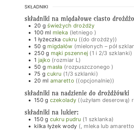
SKŁADNIKI
składniki na migdałowe ciasto drożdż
20
g
świeżych drożdży
100
ml
mleka
(letniego )
1
łyżeczka
cukru
((do drożdży))
50
g
migdałów
(mielonych – pół szkla
250
g
mąki pszennej
(1 i 2/3 szklanki)
1
jajko
(rozmiar L)
50
g
masła
(rozpuszczonego )
75
g
cukru
(1/3 szklanki)
20
ml
amaretto
((opcjonalnie))
składniki na nadzienie do drożdżówki
150
g
czekolady
((użyłam deserową) r
składniki na lukier:
150
g
cukru pudru
(1 szklanka)
kilka
łyżek
wody
(, mleka lub amaretto