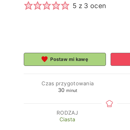
5
z
3
ocen
Postaw mi kawę
Czas przygotowania
minuty
30
minut
RODZAJ
Ciasta