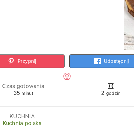
Przypnij
Udostępnij
Czas gotowania
minuty
godziny
35
2
minut
godzin
KUCHNIA
Kuchnia polska