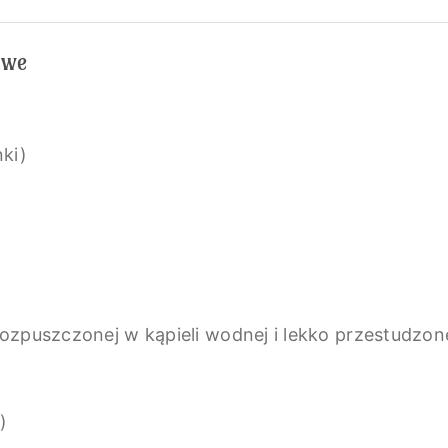
owe
nki)
ozpuszczonej w kąpieli wodnej i lekko przestudzon
)