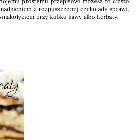
 mojemu prostemu przepisowi możesz to ciasto
nadzieniem z rozpuszczonej czekolady sprawi,
 smakołykiem przy kubku kawy albo herbaty.