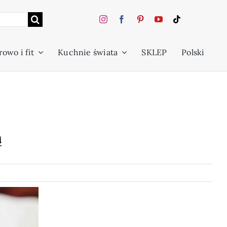
owo i fit
Kuchnie świata
SKLEP
Polski
ą