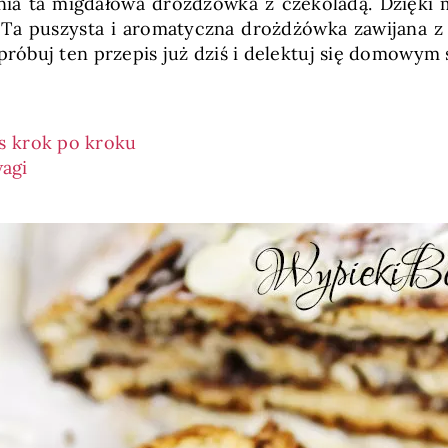
nia ta migdałowa drożdżówka z czekoladą. Dzięki
a puszysta i aromatyczna drożdżówka zawijana z 
róbuj ten przepis już dziś i delektuj się domowym
s krok po kroku
agi