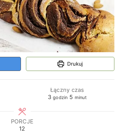
Drukuj
Łączny czas
godziny
minuty
3
5
godzin
minut
PORCJE
12