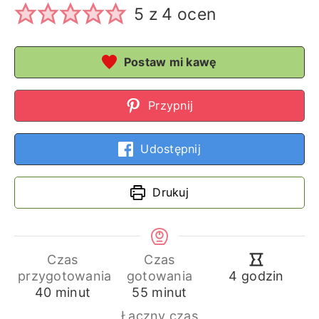
5
z
4
ocen
Postaw mi kawę
Przypnij
Udostępnij
Drukuj
Czas
Czas
godziny
przygotowania
gotowania
4
godzin
minuty
minuty
40
minut
55
minut
Łączny czas