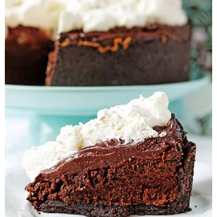
Pieczywo
Przetwory
Posiłki
Zdrowo i fit
Kuchnie świata
SKLEP
Polski