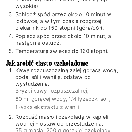
wysokie).
Schłodź spód przez około 10 minut w
lodówce, a w tym czasie rozgrzej
piekarnik do 150 stopni (góra/dół).
Popiecz spód przez około 10 minut, a
następnie ostudź.
Temperaturę zwiększ do 160 stopni.
Jak zrobić ciasto czekoladowe
Kawę rozpuszczalną zalej gorącą wodą,
dodaj sól i wanilię, odstaw do
wystudzenia.
3 łyżki kawy rozpuszczalnej,
60 ml gorącej wody,
1/4 łyżeczki soli,
1 łyżka ekstraktu z wanilii
Rozpuść masło i czekoladę w kąpieli
wodnej – ostaw do przestudzenia.
55 g masła,
200 g gorzkiej czekolady