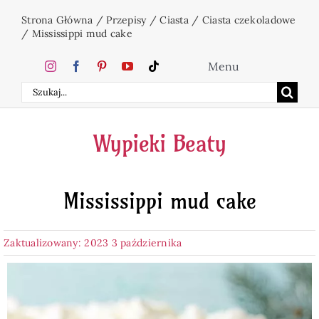
Przejdź
Strona Główna
/
Przepisy
/
Ciasta
/
Ciasta czekoladowe
do
/
Mississippi mud cake
zawartości
Menu
Szukaj
Home
Wypieki Beaty
Ciasta
Mississippi mud cake
Desery
Zaktualizowany: 2023 3 października
Święta
Napoje