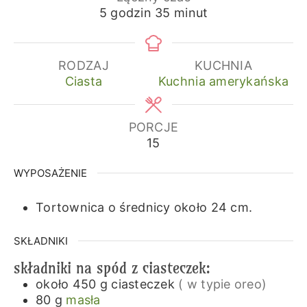
godziny
minuty
5
godzin
35
minut
RODZAJ
KUCHNIA
Ciasta
Kuchnia amerykańska
PORCJE
15
WYPOSAŻENIE
Tortownica o średnicy około 24 cm.
SKŁADNIKI
składniki na spód z ciasteczek:
około 450
g
ciasteczek
( w typie oreo)
80
g
masła