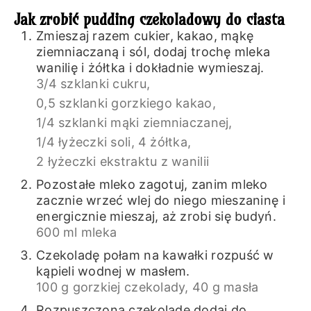
Jak zrobić pudding czekoladowy do ciasta
Zmieszaj razem cukier, kakao, mąkę
ziemniaczaną i sól, dodaj trochę mleka
wanilię i żółtka i dokładnie wymieszaj.
3/4 szklanki cukru,
0,5 szklanki gorzkiego kakao,
1/4 szklanki mąki ziemniaczanej,
1/4 łyżeczki soli,
4 żółtka,
2 łyżeczki ekstraktu z wanilii
Pozostałe mleko zagotuj, zanim mleko
zacznie wrzeć wlej do niego mieszaninę i
energicznie mieszaj, aż zrobi się budyń.
600 ml mleka
Czekoladę połam na kawałki rozpuść w
kąpieli wodnej w masłem.
100 g gorzkiej czekolady,
40 g masła
Rozpuszczoną czekoladę dodaj do