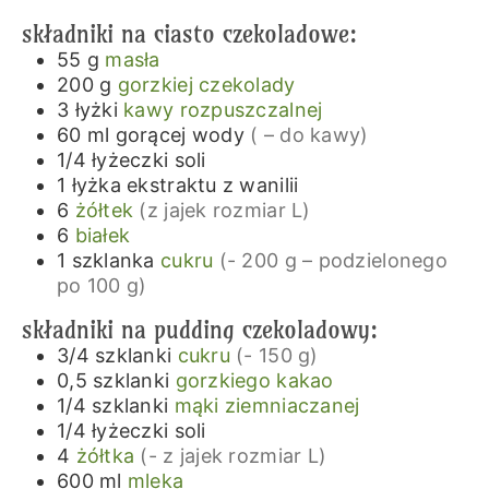
składniki na ciasto czekoladowe:
55
g
masła
200
g
gorzkiej czekolady
3
łyżki
kawy rozpuszczalnej
60
ml
gorącej wody
( – do kawy)
1/4
łyżeczki
soli
1
łyżka
ekstraktu z wanilii
6
żółtek
(z jajek rozmiar L)
6
białek
1
szklanka
cukru
(- 200 g – podzielonego
po 100 g)
składniki na pudding czekoladowy:
3/4
szklanki
cukru
(- 150 g)
0,5
szklanki
gorzkiego kakao
1/4
szklanki
mąki ziemniaczanej
1/4
łyżeczki
soli
4
żółtka
(- z jajek rozmiar L)
600
ml
mleka