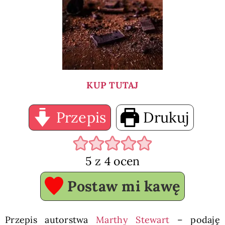
KUP TUTAJ
Przepis
Drukuj
5
z
4
ocen
Postaw mi kawę
Przepis autorstwa
Marthy Stewart
– podaję