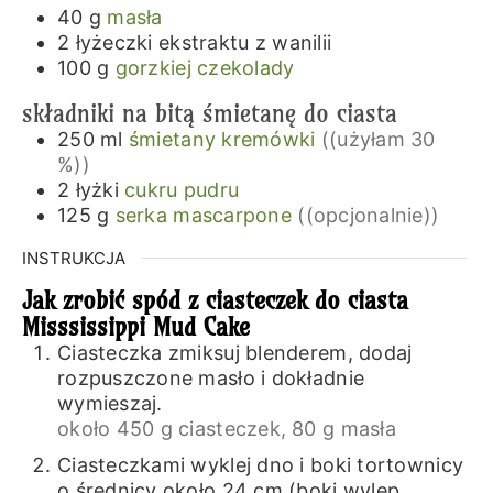
40
g
masła
2
łyżeczki
ekstraktu z wanilii
100
g
gorzkiej czekolady
składniki na bitą śmietanę do ciasta
250
ml
śmietany kremówki
((użyłam 30
%))
2
łyżki
cukru pudru
125
g
serka mascarpone
((opcjonalnie))
INSTRUKCJA
Jak zrobić spód z ciasteczek do ciasta
Misssissippi Mud Cake
Ciasteczka zmiksuj blenderem, dodaj
rozpuszczone masło i dokładnie
wymieszaj.
około 450 g ciasteczek,
80 g masła
Ciasteczkami wyklej dno i boki tortownicy
o średnicy około 24 cm (boki wylep