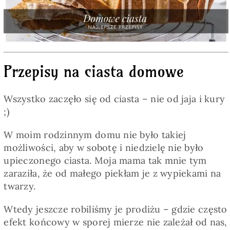
Pieczywo
Przetwory
Przepisy na ciasta domowe
Posiłki
Wszystko zaczęło się od ciasta – nie od jaja i kury
Zdrowo i fit
;)
W moim rodzinnym domu nie było takiej
Kuchnie świata
możliwości, aby w sobotę i niedzielę nie było
upieczonego ciasta. Moja mama tak mnie tym
zaraziła, że od małego piekłam je z wypiekami na
SKLEP
twarzy.
Wtedy jeszcze robiliśmy je prodiżu – gdzie często
Polski
efekt końcowy w sporej mierze nie zależał od nas,