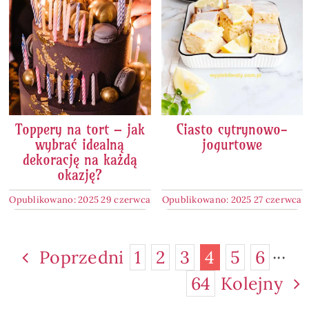
Toppery na tort – jak
Ciasto cytrynowo-
wybrać idealną
jogurtowe
dekorację na każdą
okazję?
Opublikowano: 2025 29 czerwca
Opublikowano: 2025 27 czerwca
Poprzedni
1
2
3
4
5
6
···
64
Kolejny