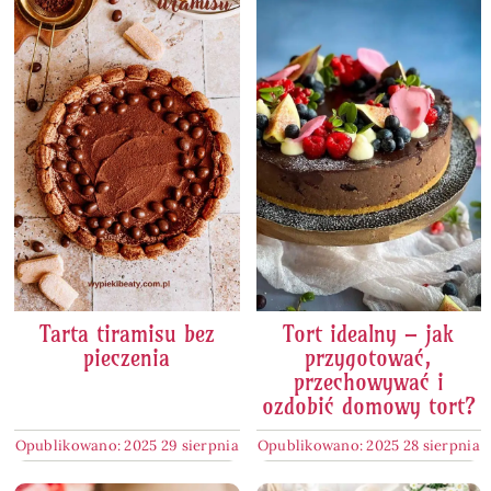
Tarta tiramisu bez
Tort idealny – jak
pieczenia
przygotować,
przechowywać i
ozdobić domowy tort?
Opublikowano: 2025 29 sierpnia
Opublikowano: 2025 28 sierpnia