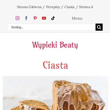
Przejdź
Strona Główna
/
Przepisy
/
Ciasta
/
Strona 4
do
zawartości
Menu
Szukaj
Home
Wypieki Beaty
Ciasta
Ciasta
Desery
Święta
Napoje