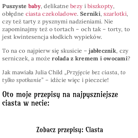
Puszyste
baby
, delikatne
bezy
i
biszkopty
,
obłędne
ciasta czekoladowe
.
Serniki
,
szarlotki
,
czy też tarty z pysznymi nadzieniami. Nie
zapominajmy też o tortach – och tak – torty, to
jest kwintesencja słodkich wypieków.
To na co najpierw się skusicie –
jabłecznik
, czy
serniczek, a może
rolada z kremem i owocami
?
Jak mawiała Julia Child
„Przyjęcie bez ciasta, to
tylko spotkanie” –
idźcie więc i pieczcie!
Oto moje przepisy na najpyszniejsze
ciasta w necie:
Zobacz przepisy: Ciasta