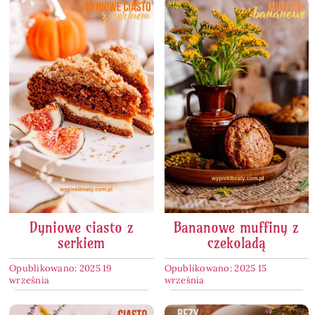
Dyniowe ciasto z
Bananowe muffiny z
serkiem
czekoladą
Opublikowano: 2025 19
Opublikowano: 2025 15
września
września