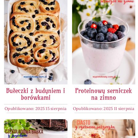
Bułeczki z budyniem i
Proteinowy serniczek
borówkami
na zimno
Opublikowano: 2025 15 sierpnia
Opublikowano: 2025 11 sierpnia