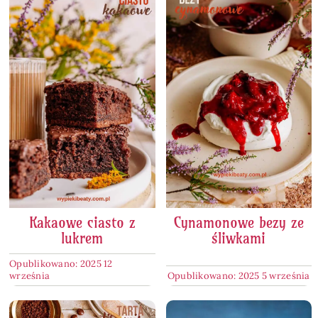
Kakaowe ciasto z
Cynamonowe bezy ze
lukrem
śliwkami
Opublikowano: 2025 12
września
Opublikowano: 2025 5 września