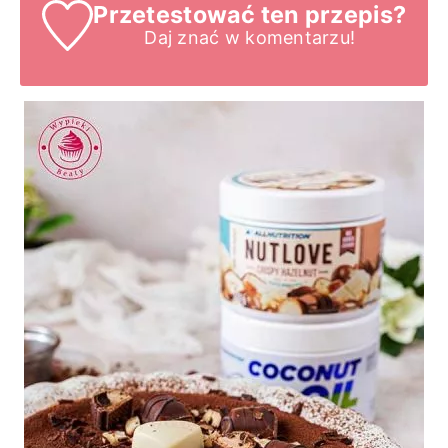
Przetestować ten przepis?
Daj znać
w komentarzu!