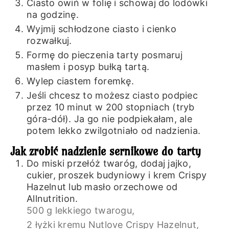
Ciasto owiń w folię i schowaj do lodówki
na godzinę.
Wyjmij schłodzone ciasto i cienko
rozwałkuj.
Formę do pieczenia tarty posmaruj
masłem i posyp bułką tartą.
Wylep ciastem foremkę.
Jeśli chcesz to możesz ciasto podpiec
przez 10 minut w 200 stopniach (tryb
góra-dół). Ja go nie podpiekałam, ale
potem lekko zwilgotniało od nadzienia.
Jak zrobić nadzienie sernikowe do tarty
Do miski przełóż twaróg, dodaj jajko,
cukier, proszek budyniowy i krem Crispy
Hazelnut lub masło orzechowe od
Allnutrition.
500 g lekkiego twarogu,
2 łyżki kremu Nutlove Crispy Hazelnut,