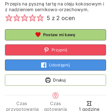
Przepis na pyszną tartę na oleju kokosowym i
z nadzieniem sernikowo-orzechowym.
5
z
2
ocen
Postaw mi kawę
Przypnij
Udostępnij
Drukuj
Czas
Czas
godzina
przygotowania
gotowania
1
godzinę