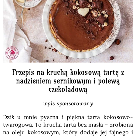
Pieczywo
Przetwory
Posiłki
Zdrowo i fit
Przepis na kruchą kokosową tartę z
nadzieniem sernikowym i polewą
czekoladową
Kuchnie świata
wpis sponsorowany
SKLEP
Dziś u mnie pyszna i piękna tarta kokosowo-
twarogowa. To krucha tarta bez masła – zrobiona
Polski
na oleju kokosowym, który dodaje jej fajnego i