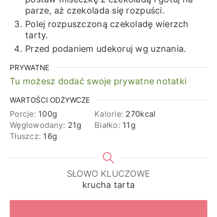
parze, aż czekolada się rozpuści.
Polej rozpuszczoną czekoladę wierzch
tarty.
Przed podaniem udekoruj wg uznania.
PRYWATNE
Tu możesz dodać swoje prywatne notatki
WARTOŚCI ODŻYWCZE
Porcje:
100
g
Kalorie:
270
kcal
Węglowodany:
21
g
Białko:
11
g
Tłuszcz:
16
g
SŁOWO KLUCZOWE
krucha tarta