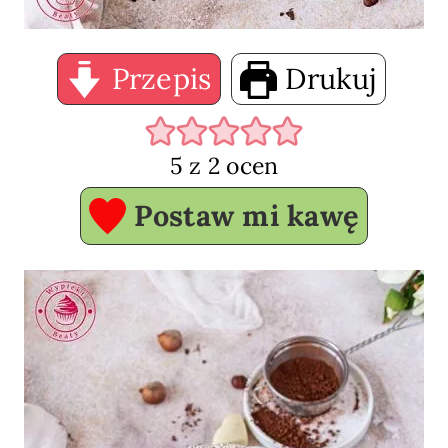
Przepis
Drukuj
5
z
2
ocen
Postaw mi kawę