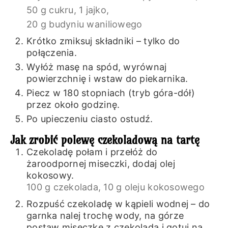
50 g cukru,
1 jajko,
20 g budyniu waniliowego
Krótko zmiksuj składniki – tylko do
połączenia.
Wyłóż masę na spód, wyrównaj
powierzchnię i wstaw do piekarnika.
Piecz w 180 stopniach (tryb góra-dół)
przez około godzinę.
Po upieczeniu ciasto ostudź.
Jak zrobić polewę czekoladową na tartę
Czekoladę połam i przełóż do
żaroodpornej miseczki, dodaj olej
kokosowy.
100 g czekolada,
10 g oleju kokosowego
Rozpuść czekoladę w kąpieli wodnej – do
garnka nalej trochę wody, na górze
postaw miseczkę z czekoladą i gotuj na