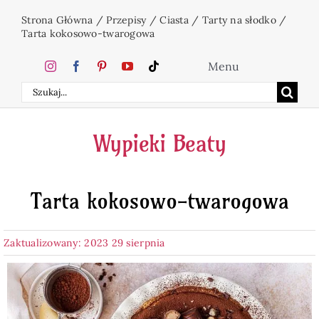
Przejdź
Strona Główna
/
Przepisy
/
Ciasta
/
Tarty na słodko
/
do
Tarta kokosowo-twarogowa
zawartości
Menu
Szukaj
Home
Wypieki Beaty
Ciasta
Tarta kokosowo-twarogowa
Desery
Zaktualizowany: 2023 29 sierpnia
Święta
Napoje