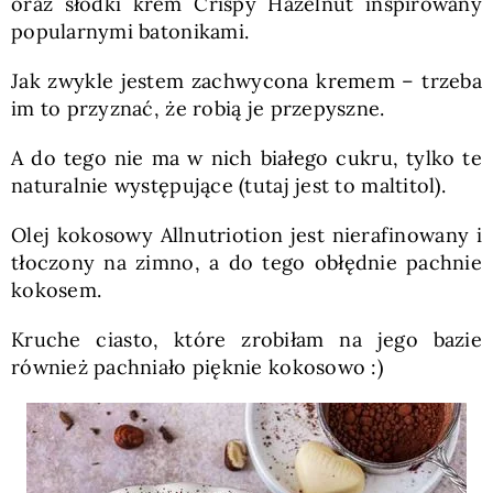
oraz słodki krem Crispy Hazelnut inspirowany
popularnymi batonikami.
Jak zwykle jestem zachwycona kremem – trzeba
im to przyznać, że robią je przepyszne.
A do tego nie ma w nich białego cukru, tylko te
naturalnie występujące (tutaj jest to maltitol).
Olej kokosowy Allnutriotion jest nierafinowany i
tłoczony na zimno, a do tego obłędnie pachnie
kokosem.
Kruche ciasto, które zrobiłam na jego bazie
również pachniało pięknie kokosowo :)