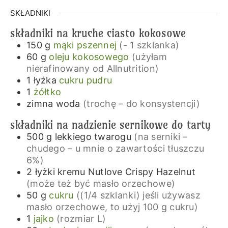
SKŁADNIKI
składniki na kruche ciasto kokosowe
150
g
mąki pszennej
(- 1 szklanka)
60
g
oleju kokosowego
(użyłam
nierafinowany od Allnutrition)
1
łyżka
cukru pudru
1
żółtko
zimna woda
(trochę – do konsystencji)
składniki na nadzienie sernikowe do tarty
500
g
lekkiego twarogu
(na serniki –
chudego – u mnie o zawartości tłuszczu
6%)
2
łyżki
kremu Nutlove Crispy Hazelnut
(może też być masło orzechowe)
50
g
cukru
((1/4 szklanki) jeśli używasz
masło orzechowe, to użyj 100 g cukru)
1
jajko
(rozmiar L)