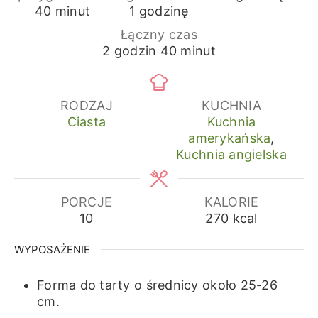
minuty
godzina
40
minut
1
godzinę
Łączny czas
godziny
minuty
2
godzin
40
minut
RODZAJ
KUCHNIA
Ciasta
Kuchnia
amerykańska
,
Kuchnia angielska
PORCJE
KALORIE
10
270
kcal
WYPOSAŻENIE
Forma do tarty o średnicy około 25-26
cm.