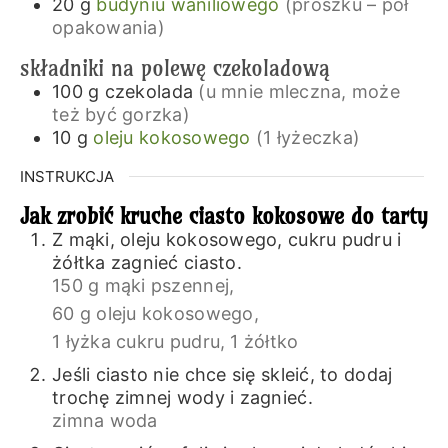
20
g
budyniu waniliowego
(proszku – pół
opakowania)
składniki na polewę czekoladową
100
g
czekolada
(u mnie mleczna, może
też być gorzka)
10
g
oleju kokosowego
(1 łyżeczka)
INSTRUKCJA
Jak zrobić kruche ciasto kokosowe do tarty
Z mąki, oleju kokosowego, cukru pudru i
żółtka zagnieć ciasto.
150 g mąki pszennej,
60 g oleju kokosowego,
1 łyżka cukru pudru,
1 żółtko
Jeśli ciasto nie chce się skleić, to dodaj
trochę zimnej wody i zagnieć.
zimna woda