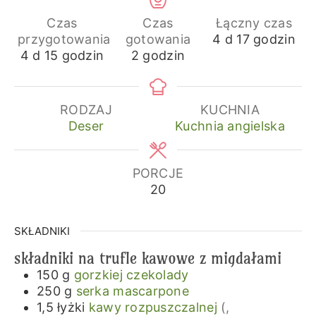
Czas
Czas
Łączny czas
dni
godziny
przygotowania
gotowania
4
d
17
godzin
dni
godziny
godziny
4
d
15
godzin
2
godzin
RODZAJ
KUCHNIA
Deser
Kuchnia angielska
PORCJE
20
SKŁADNIKI
składniki na trufle kawowe z migdałami
150
g
gorzkiej czekolady
250
g
serka mascarpone
1,5
łyżki
kawy rozpuszczalnej
(,