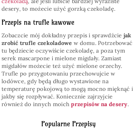
czekoladą
, ale jeśli lubicie bardziej wyraziste
desery, to możecie użyć gorzką czekoladę.
Przepis na trufle kawowe
Zobaczcie mój dokładny przepis i sprawdźcie
jak
zrobić trufle czekoladowe
w domu. Potrzebować
tu będziecie oczywiście czekoladę, a poza tym
serek mascarpone i mielone migdały. Zamiast
migdałów możecie też użyć mielone orzechy.
Trufle po przygotowaniu przechowujcie w
lodówce, gdy będą długo wystawione na
temperaturę pokojową to mogą mocno mięknąć i
jakby się rozpływać. Koniecznie zajrzyjcie
również do innych moich
przepisów na desery
.
Popularne Przepisy