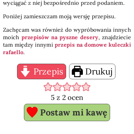
wyciągać z niej bezpośrednio przed podaniem.
Poniżej zamieszczam moją wersję przepisu.
Zachęcam was również do wypróbowania innych
moich
przepisów na pyszne desery
, znajdziecie
tam między innymi
przepis na domowe kuleczki
rafaello
.
Przepis
Drukuj
5
z
2
ocen
Postaw mi kawę