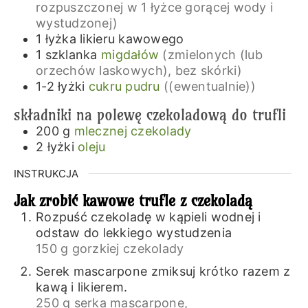
rozpuszczonej w 1 łyżce gorącej wody i
wystudzonej)
1
łyżka
likieru kawowego
1
szklanka
migdałów
(zmielonych (lub
orzechów laskowych), bez skórki)
1-2
łyżki
cukru pudru
((ewentualnie))
składniki na polewę czekoladową do trufli
200
g
mlecznej czekolady
2
łyżki
oleju
INSTRUKCJA
Jak zrobić kawowe trufle z czekoladą
Rozpuść czekoladę w kąpieli wodnej i
odstaw do lekkiego wystudzenia
150 g gorzkiej czekolady
Serek mascarpone zmiksuj krótko razem z
kawą i likierem.
250 g serka mascarpone,