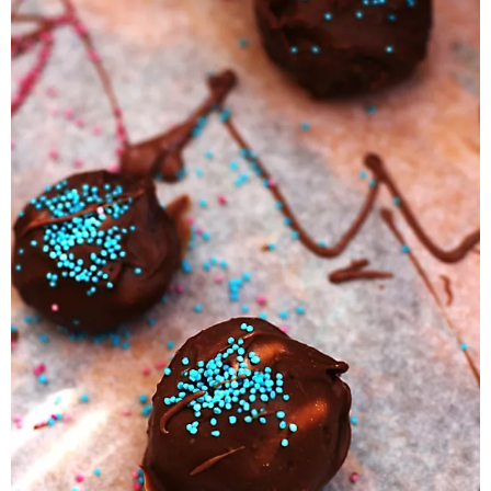
Pieczywo
Przetwory
Posiłki
Zdrowo i fit
Kuchnie świata
SKLEP
Polski