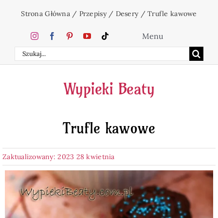
Przejdź
Strona Główna
/
Przepisy
/
Desery
/
Trufle kawowe
do
zawartości
Menu
Szukaj
Home
Wypieki Beaty
Ciasta
Trufle kawowe
Desery
Zaktualizowany: 2023 28 kwietnia
Święta
Napoje