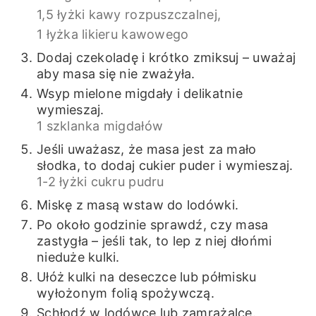
1,5 łyżki kawy rozpuszczalnej,
1 łyżka likieru kawowego
Dodaj czekoladę i krótko zmiksuj – uważaj
aby masa się nie zważyła.
Wsyp mielone migdały i delikatnie
wymieszaj.
1 szklanka migdałów
Jeśli uważasz, że masa jest za mało
słodka, to dodaj cukier puder i wymieszaj.
1-2 łyżki cukru pudru
Miskę z masą wstaw do lodówki.
Po około godzinie sprawdź, czy masa
zastygła – jeśli tak, to lep z niej dłońmi
nieduże kulki.
Ułóż kulki na deseczce lub półmisku
wyłożonym folią spożywczą.
Schłodź w lodówce lub zamrażalce.