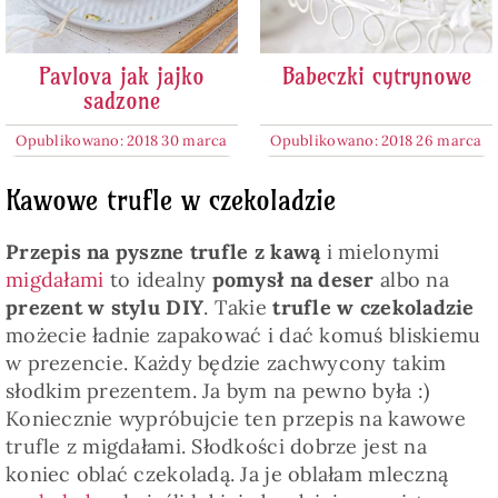
Pavlova jak jajko
Babeczki cytrynowe
sadzone
Opublikowano: 2018 30 marca
Opublikowano: 2018 26 marca
Kawowe trufle w czekoladzie
Przepis na pyszne trufle z kawą
i mielonymi
migdałami
to idealny
pomysł na deser
albo na
prezent w stylu DIY
. Takie
trufle w czekoladzie
możecie ładnie zapakować i dać komuś bliskiemu
w prezencie. Każdy będzie zachwycony takim
słodkim prezentem. Ja bym na pewno była :)
Koniecznie wypróbujcie ten przepis na kawowe
trufle z migdałami. Słodkości dobrze jest na
koniec oblać czekoladą. Ja je oblałam mleczną