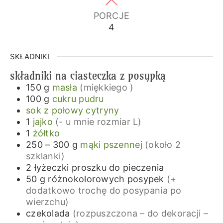
PORCJE
4
SKŁADNIKI
składniki na ciasteczka z posypką
150
g
masła
(miękkiego )
100
g
cukru pudru
sok z połowy cytryny
1
jajko
(- u mnie rozmiar L)
1
żółtko
250 – 300
g
mąki pszennej
(około 2
szklanki)
2
łyżeczki
proszku do pieczenia
50
g
różnokolorowych posypek
(+
dodatkowo trochę do posypania po
wierzchu)
czekolada
(rozpuszczona – do dekoracji –