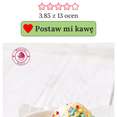
3.85
z
13
ocen
Postaw mi kawę