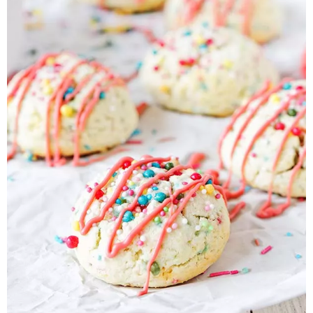
Pieczywo
Przetwory
Posiłki
Zdrowo i fit
Kuchnie świata
SKLEP
Polski