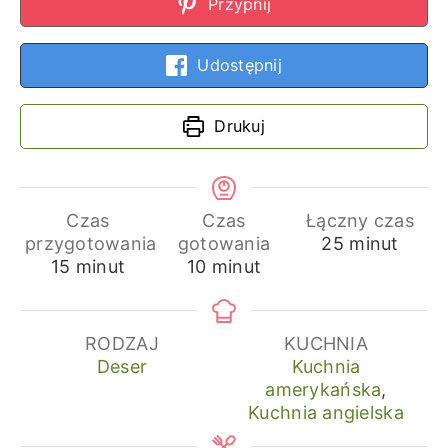
Przypnij
Udostępnij
Drukuj
Czas
Czas
Łączny czas
minuty
przygotowania
gotowania
25
minut
minuty
minuty
15
minut
10
minut
RODZAJ
KUCHNIA
Deser
Kuchnia
amerykańska
,
Kuchnia angielska