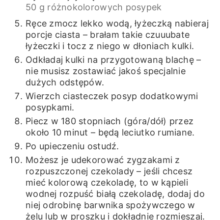
50 g różnokolorowych posypek
Ręce zmocz lekko wodą, łyżeczką nabieraj
porcje ciasta – brałam takie czuuubate
łyżeczki i tocz z niego w dłoniach kulki.
Odkładaj kulki na przygotowaną blachę –
nie musisz zostawiać jakoś specjalnie
dużych odstępów.
Wierzch ciasteczek posyp dodatkowymi
posypkami.
Piecz w 180 stopniach (góra/dół) przez
około 10 minut – będą leciutko rumiane.
Po upieczeniu ostudź.
Możesz je udekorować zygzakami z
rozpuszczonej czekolady – jeśli chcesz
mieć kolorową czekoladę, to w kąpieli
wodnej rozpuść białą czekoladę, dodaj do
niej odrobinę barwnika spożywczego w
żelu lub w proszku i dokładnie rozmieszaj.