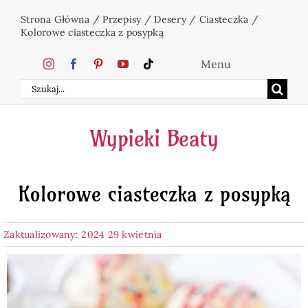
Przejdź
Strona Główna
/
Przepisy
/
Desery
/
Ciasteczka
/
do
Kolorowe ciasteczka z posypką
zawartości
Menu
Szukaj
Home
Wypieki Beaty
Ciasta
Kolorowe ciasteczka z posypką
Desery
Zaktualizowany: 2024 29 kwietnia
Święta
Napoje