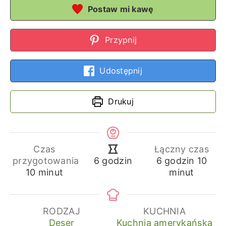
Postaw mi kawę
Przypnij
Udostępnij
Drukuj
Czas
Łączny czas
godziny
min
godziny
przygotowania
6
godzin
10
6
godzin
minuty
10
minut
minut
RODZAJ
KUCHNIA
Deser
Kuchnia amerykańska