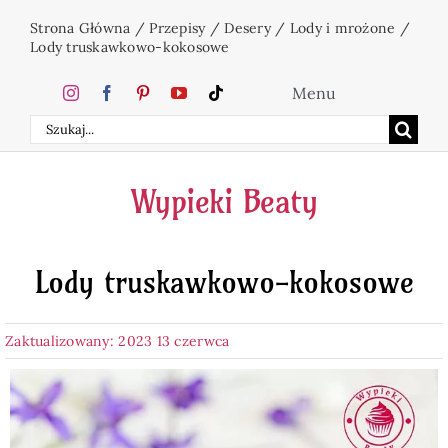
Przejdź
Strona Główna
/
Przepisy
/
Desery
/
Lody i mrożone
/
do
Lody truskawkowo-kokosowe
zawartości
Menu
Szukaj
Home
Wypieki Beaty
Ciasta
Lody truskawkowo-kokosowe
Desery
Zaktualizowany: 2023 13 czerwca
Święta
Napoje