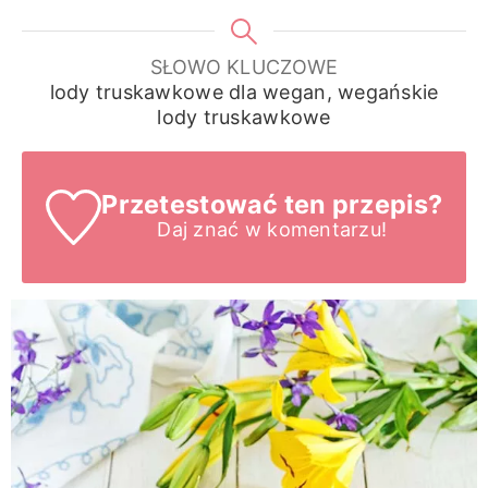
SŁOWO KLUCZOWE
lody truskawkowe dla wegan, wegańskie
lody truskawkowe
Przetestować ten przepis?
Daj znać
w komentarzu!