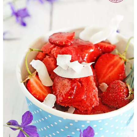
Pieczywo
Przetwory
Posiłki
Zdrowo i fit
Kuchnie świata
SKLEP
Polski