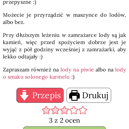
przepyszne :)
Możecie je przyrządzić w maszynce do lodów,
albo bez.
Przy dłuższym leżeniu w zamrażarce lody są jak
kamień, więc przed spożyciem dobrze jest je
wyjąć z pół godziny wcześniej z zamrażarki, aby
lekko odtajały :)
Zapraszam również na
lody na piwie
albo na
lody
o smaku solonego karmelu
:)
Przepis
Drukuj
3
z
2
ocen