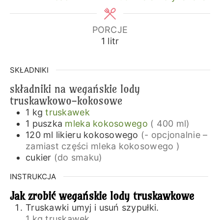
PORCJE
1
litr
SKŁADNIKI
składniki na wegańskie lody
truskawkowo-kokosowe
1
kg
truskawek
1
puszka
mleka kokosowego
( 400 ml)
120
ml
likieru kokosowego
(- opcjonalnie –
zamiast części mleka kokosowego )
cukier
(do smaku)
INSTRUKCJA
Jak zrobić wegańskie lody truskawkowe
Truskawki umyj i usuń szypułki.
1 kg truskawek