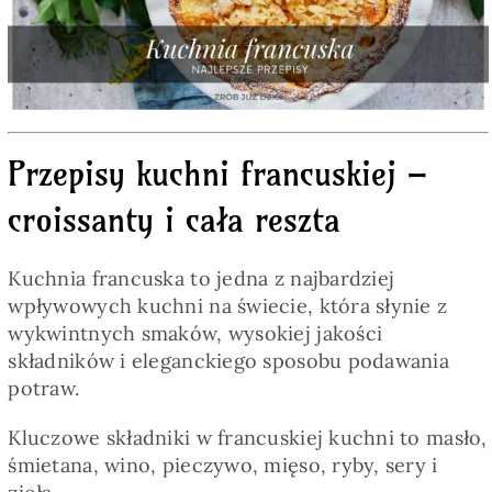
Pieczywo
Przetwory
Przepisy kuchni francuskiej –
Posiłki
croissanty i cała reszta
Zdrowo i fit
Kuchnia francuska to jedna z najbardziej
wpływowych kuchni na świecie, która słynie z
Kuchnie świata
wykwintnych smaków, wysokiej jakości
składników i eleganckiego sposobu podawania
potraw.
SKLEP
Kluczowe składniki w francuskiej kuchni to masło,
śmietana, wino, pieczywo, mięso, ryby, sery i
Polski