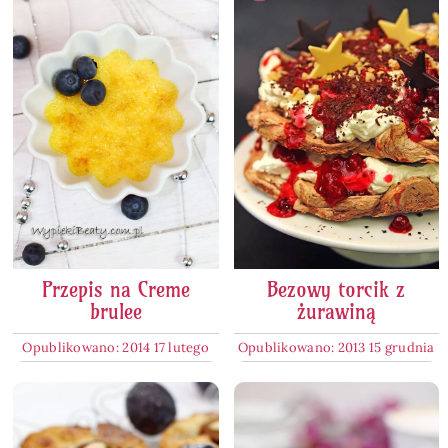
Przepis na Creme
Bezowy torcik z
brulee
żurawiną
Opublikowano: 2014 17 lutego
Opublikowano: 2013 15 grudnia