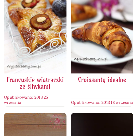
Francuskie wiatraczki
Croissanty idealne
ze śliwkami
Opublikowano: 2013 25
września
Opublikowano: 2013 18 września