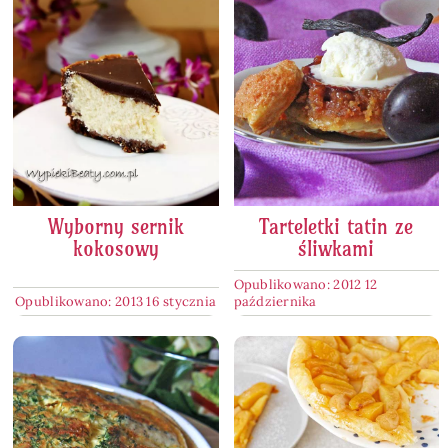
Wyborny sernik
Tarteletki tatin ze
kokosowy
śliwkami
Opublikowano: 2012 12
Opublikowano: 2013 16 stycznia
października