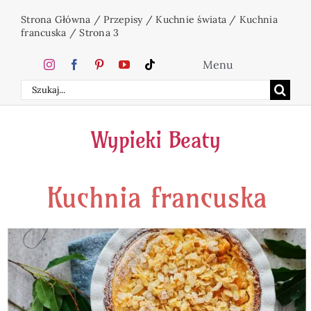
Przejdź
Strona Główna
/
Przepisy
/
Kuchnie świata
/
Kuchnia
do
francuska
/
Strona 3
zawartości
Menu
Szukaj
Home
Wypieki Beaty
Ciasta
Kuchnia francuska
Desery
Święta
Napoje