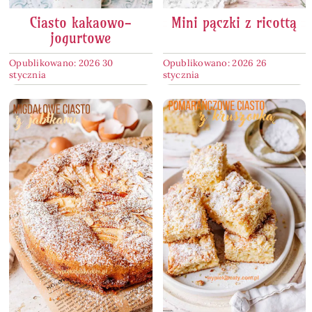
Ciasto kakaowo-
Mini pączki z ricottą
jogurtowe
Opublikowano: 2026 30
Opublikowano: 2026 26
stycznia
stycznia