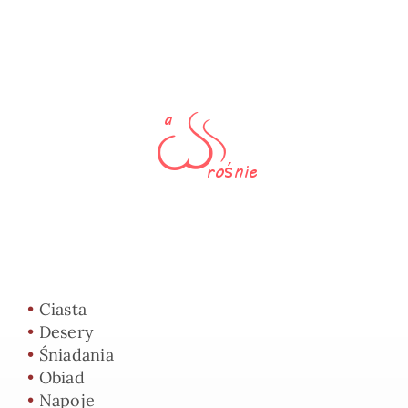
•
Ciasta
•
Desery
•
Śniadania
•
Obiad
•
Napoje
•
Pieczywo
•
Przelicznik foremek
•
O mnie