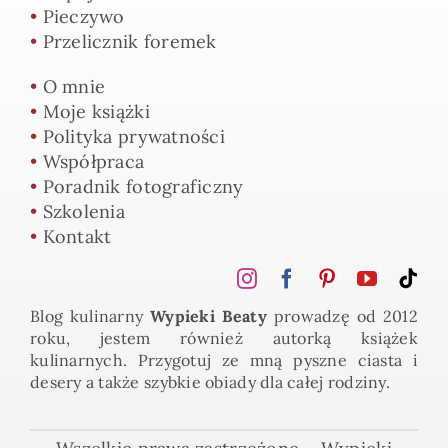
•
Moje książki
•
Polityka prywatności
•
Współpraca
•
Poradnik fotograficzny
•
Szkolenia
•
Kontakt
Blog kulinarny
Wypieki Beaty
prowadzę od 2012
roku, jestem również autorką książek
kulinarnych. Przygotuj ze mną pyszne ciasta i
desery a także szybkie obiady dla całej rodziny.
Wszelkie prawa zastrzeżone – Wypieki
Beaty 2012-2025
Kopiowanie, przetwarzanie i rozpowszechnianie bez zgody i
wiedzy autorki bloga jest zabronione.