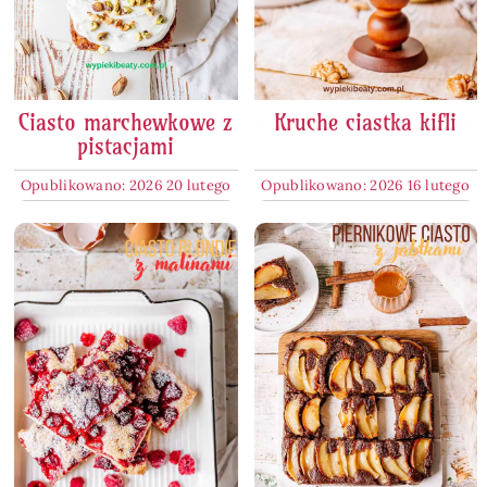
Ciasto marchewkowe z
Kruche ciastka kifli
pistacjami
Opublikowano: 2026 20 lutego
Opublikowano: 2026 16 lutego