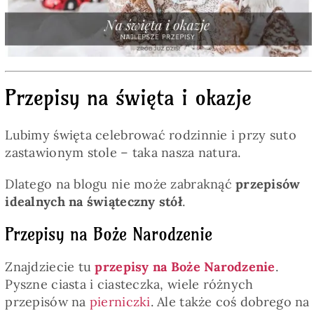
Pieczywo
Przetwory
Przepisy na święta i okazje
Posiłki
Lubimy święta celebrować rodzinnie i przy suto
Zdrowo i fit
zastawionym stole – taka nasza natura.
Dlatego na blogu nie może zabraknąć
przepisów
Kuchnie świata
idealnych na świąteczny stół
.
Przepisy na Boże Narodzenie
SKLEP
Znajdziecie tu
przepisy na Boże Narodzenie
.
Pyszne ciasta i ciasteczka, wiele różnych
Polski
przepisów na
pierniczki
. Ale także coś dobrego na