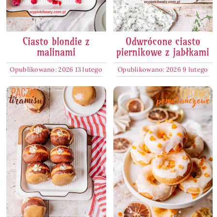
Ciasto blondie z
Odwrócone ciasto
malinami
piernikowe z jabłkami
Opublikowano: 2026 13 lutego
Opublikowano: 2026 9 lutego