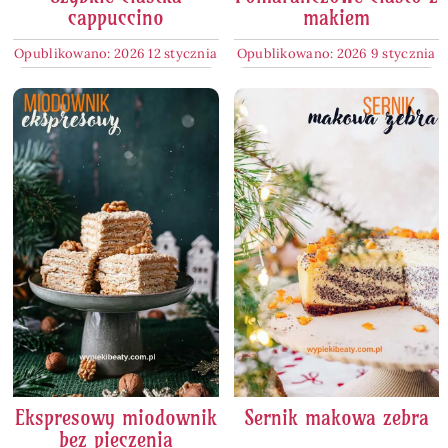
cappuccino
makiem
Opublikowano: 2026 12 stycznia
Opublikowano: 2026 9 stycznia
Ekspresowy miodownik
Sernik makowa zebra
bez pieczenia