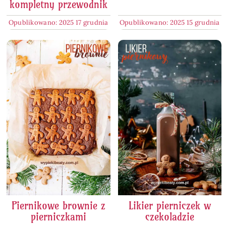
kompletny przewodnik
Opublikowano: 2025 17 grudnia
Opublikowano: 2025 15 grudnia
Piernikowe brownie z
Likier pierniczek w
pierniczkami
czekoladzie