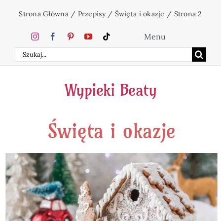
Przejdź
Strona Główna
/
Przepisy
/
Święta i okazje
/
Strona 2
do
zawartości
Menu
Szukaj
Home
Wypieki Beaty
Ciasta
Święta i okazje
Desery
Święta
Napoje