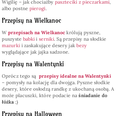
Wigilię – jak chociażby
paszteciki z pieczarkami
,
albo postne
pierogi
.
Przepisy na Wielkanoc
W
przepisach na Wielkanoc
królują pyszne,
puszyste
babki
i
serniki
. Są przepisy na słodkie
mazurki
i zaskakujące desery jak
bezy
wyglądające jak jajka sadzone.
Przepisy na Walentynki
Oprócz tego są
przepisy idealne na Walentynki
– pomysły na kolację dla dwojga. Pyszne słodkie
desery, które osłodzą randkę z ukochaną osobą. A
może placuszki, które podacie na
śniadanie do
łóżka
;)
Przepisy na Halloween