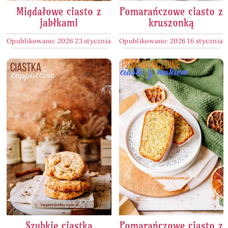
Migdałowe ciasto z
Pomarańczowe ciasto z
jabłkami
kruszonką
Opublikowano: 2026 23 stycznia
Opublikowano: 2026 16 stycznia
Szybkie ciastka
Pomarańczowe ciasto z