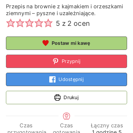
Przepis na brownie z kajmakiem i orzeszkami
ziemnymi – pyszne i uzależniające.
5
z
2
ocen
Postaw mi kawę
Przypnij
Udostępnij
Drukuj
Czas
Czas
Łączny czas
godzina
min
przygotowania
gotowania
1
godzinę
5