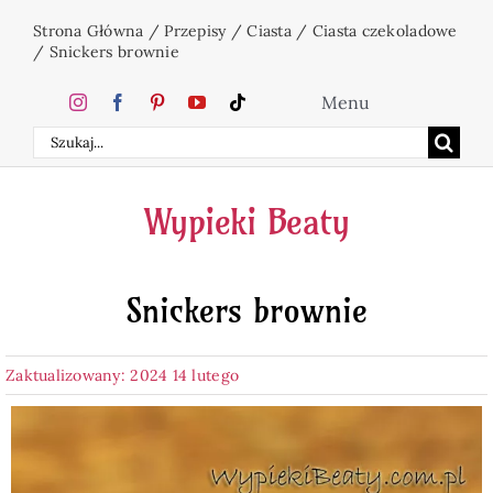
Przejdź
Strona Główna
/
Przepisy
/
Ciasta
/
Ciasta czekoladowe
do
/
Snickers brownie
zawartości
Menu
Szukaj
Home
Wypieki Beaty
Ciasta
Snickers brownie
Desery
Zaktualizowany: 2024 14 lutego
Święta
Napoje