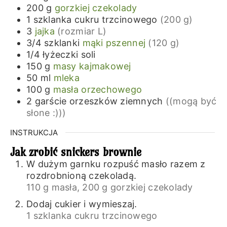
200
g
gorzkiej czekolady
1
szklanka
cukru trzcinowego
(200 g)
3
jajka
(rozmiar L)
3/4
szklanki
mąki pszennej
(120 g)
1/4
łyżeczki
soli
150
g
masy kajmakowej
50
ml
mleka
100
g
masła orzechowego
2
garście
orzeszków ziemnych
((mogą być
słone :)))
INSTRUKCJA
Jak zrobić snickers brownie
W dużym garnku rozpuść masło razem z
rozdrobnioną czekoladą.
110 g masła,
200 g gorzkiej czekolady
Dodaj cukier i wymieszaj.
1 szklanka cukru trzcinowego