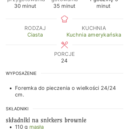
minuty
minuty
30
minut
35
minut
minut
RODZAJ
KUCHNIA
Ciasta
Kuchnia amerykańska
PORCJE
24
WYPOSAŻENIE
Foremka do pieczenia o wielkości 24/24
cm.
SKŁADNIKI
składniki na snickers brownie
110
g
masła