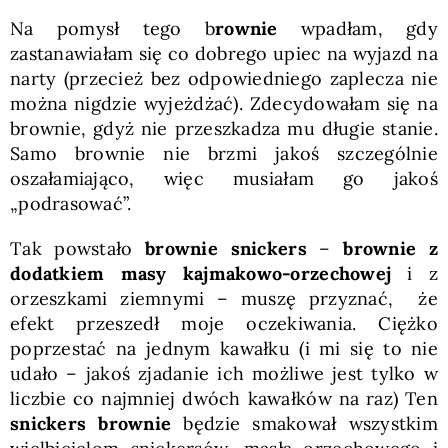
Na pomysł tego b
rownie
wpadłam, gdy
zastanawiałam się co dobrego upiec na wyjazd na
narty (przecież bez odpowiedniego zaplecza nie
można nigdzie wyjeżdżać). Zdecydowałam się na
brownie, gdyż nie przeszkadza mu długie stanie.
Samo brownie nie brzmi jakoś szczególnie
oszałamiająco, więc musiałam go jakoś
„podrasować”.
Tak powstało
brownie snickers
–
brownie z
dodatkiem masy kajmakowo-orzechowej
i z
orzeszkami ziemnymi – muszę przyznać, że
efekt przeszedł moje oczekiwania. Ciężko
poprzestać na jednym kawałku (i mi się to nie
udało – jakoś zjadanie ich możliwe jest tylko w
liczbie co najmniej dwóch kawałków na raz) Ten
snickers brownie
będzie smakował wszystkim