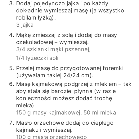
Dodaj pojedynczo jajka i po każdy
dokładnie wymieszaj masę (ja wszystko
robiłam łyżką).
3 jajka
Mąkę zmieszaj z solą i dodaj do masy
czekoladowej – wymieszaj.
3/4 szklanki mąki pszennej,
1/4 łyżeczki soli
Przelej masę do przygotowanej foremki
(używałam takiej 24/24 cm).
Masę kajmakową podgrzej z mlekiem – tak
aby stała się bardziej płynna (w razie
konieczności możesz dodać trochę
mleka).
150 g masy kajmakowej,
50 ml mleka
Masło orzechowe dodaj do ciepłego
kajmaku i wymieszaj.
100 g masła orzechowego