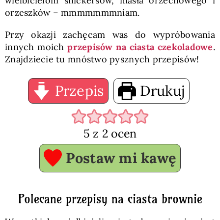
wielbicielom snickersów, masła orzechowego i
orzeszków – mmmmmmmniam.
Przy okazji zachęcam was do wypróbowania
innych moich
przepisów na ciasta czekoladowe
.
Znajdziecie tu mnóstwo pysznych przepisów!
Przepis
Drukuj
5
z
2
ocen
Postaw mi kawę
Polecane przepisy na ciasta brownie