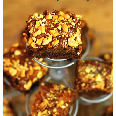
Pieczywo
Przetwory
Posiłki
Zdrowo i fit
Kuchnie świata
SKLEP
Polski