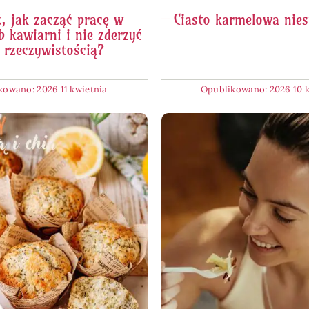
, jak zacząć pracę w
Ciasto karmelowa nie
b kawiarni i nie zderzyć
z rzeczywistością?
kowano: 2026 11 kwietnia
Opublikowano: 2026 10 