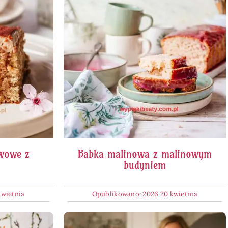
awowe z
Babka malinowa z malinowym
budyniem
kwietnia
Opublikowano: 2026 20 kwietnia