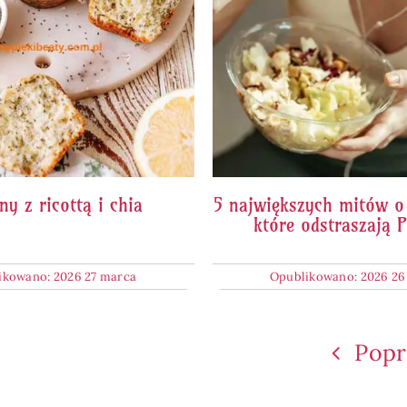
ny z ricottą i chia
5 największych mitów o 
które odstraszają 
ikowano: 2026 27 marca
Opublikowano: 2026 26
Popr