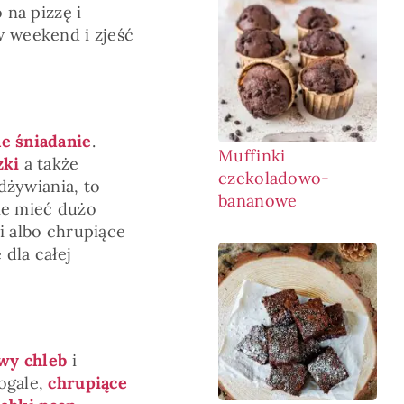
 na pizzę i
 weekend i zjeść
e śniadanie
.
Muffinki
zki
a także
czekoladowo-
odżywiania, to
bananowe
ie mieć dużo
ki albo chrupiące
 dla całej
wy chleb
i
rogale,
chrupiące