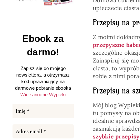
Domowa cukiernia
upieczecie ciasta 
Przepisy na pr
Ebook za
Z moimi dokładny
przepyszne babe
darmo!
szczególne okazj
Zainspiruj się mo
ciasta, to wypró
Zapisz się do mojego
newslettera, a otrzymasz
sobie z nimi porad
kod uprawniający na
darmowe pobranie ebooka
Przepisy na sz
Wielkanocne Wypieki
Mój blog Wypieki 
tu pomysły na ob
idealnie sprawdza
zasmakują każde
szybkie przepisy