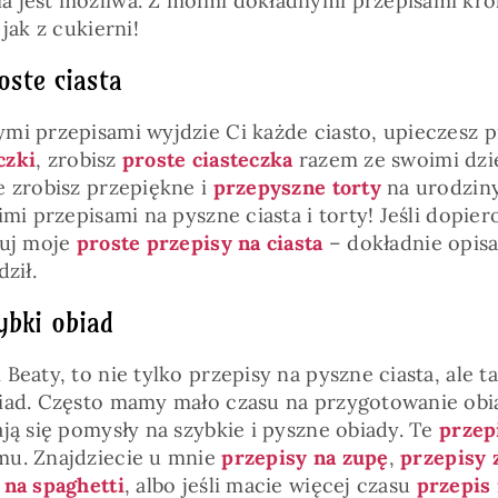
 jest możliwa. Z moimi dokładnymi przepisami kro
jak z cukierni!
oste ciasta
mi przepisami wyjdzie Ci każde ciasto, upieczesz p
czki
, zrobisz
proste ciasteczka
razem ze swoimi dzi
e zrobisz przepiękne i
przepyszne torty
na urodziny
imi przepisami na pyszne ciasta i torty! Jeśli dopier
buj moje
proste przepisy na ciasta
– dokładnie opisa
ził.
ybki obiad
Beaty, to nie tylko przepisy na pyszne ciasta, ale t
iad. Często mamy mało czasu na przygotowanie obi
ją się pomysły na szybkie i pyszne obiady. Te
przep
mu. Znajdziecie u mnie
przepisy na zupę
,
przepisy 
 na spaghetti
, albo jeśli macie więcej czasu
przepis 