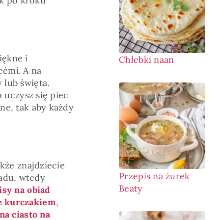
k po kroku
iękne i
Chlebki naan
ećmi. A na
 lub święta.
o uczysz się piec
ne, tak aby każdy
akże znajdziecie
Przepis na żurek
adu, wtedy
Beaty
isy na obiad
z kurczakiem
,
na ciasto na