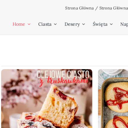
Przejdź
Strona Główna
/
Strona Główn
do
zawartości
Home
Ciasta
Desery
Święta
Na