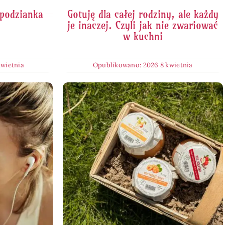
spodzianka
Gotuję dla całej rodziny, ale każdy
je inaczej. Czyli jak nie zwariować
w kuchni
kwietnia
Opublikowano: 2026 8 kwietnia