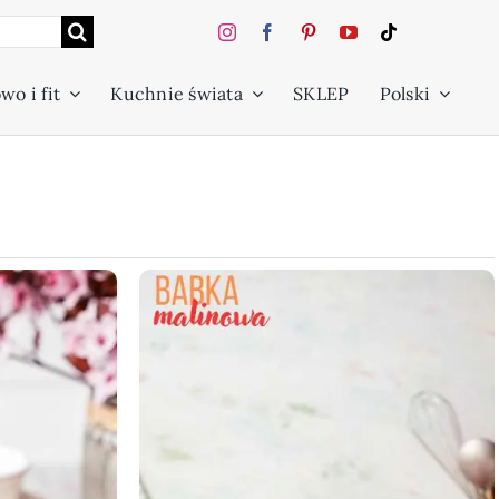
wo i fit
Kuchnie świata
SKLEP
Polski