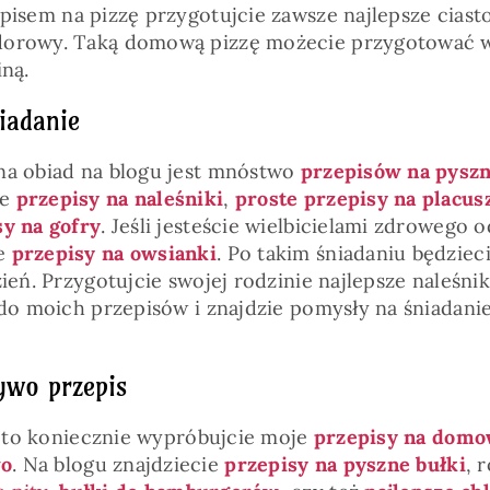
pisem na pizzę przygotujcie zawsze najlepsze ciasto
dorowy. Taką domową pizzę możecie przygotować w
iną.
iadanie
na obiad na blogu jest mnóstwo
przepisów na pyszn
je
przepisy na naleśniki
,
proste przepisy na placus
sy na gofry
. Jeśli jesteście wielbicielami zdrowego 
je
przepisy na owsianki
. Po takim śniadaniu będziec
zień. Przygotujcie swojej rodzinie najlepsze naleśni
 do moich przepisów i znajdzie pomysły na śniadanie
ywo przepis
c, to koniecznie wypróbujcie moje
przepisy na domo
wo
. Na blogu znajdziecie
przepisy na pyszne bułki
, 