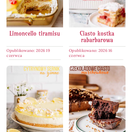
Pieczywo
Przetwory
Limoncello tiramisu
Ciasto kostka
rabarbarowa
Posiłki
Opublikowano: 2026 19
Opublikowano: 2026 16
czerwca
czerwca
Zdrowo i fit
Kuchnie świata
SKLEP
Polski