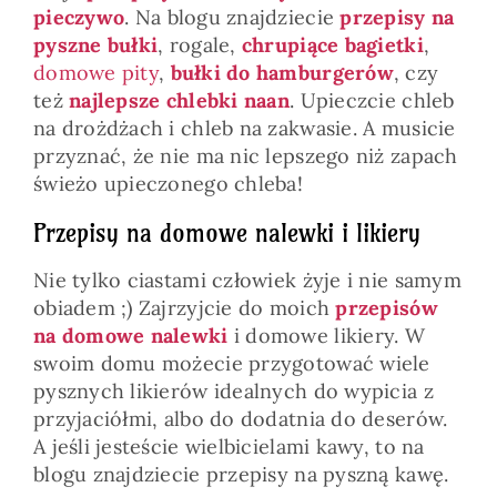
pieczywo
. Na blogu znajdziecie
przepisy na
pyszne bułki
, rogale,
chrupiące bagietki
,
domowe pity
,
bułki do hamburgerów
, czy
też
najlepsze chlebki naan
. Upieczcie chleb
na drożdżach i chleb na zakwasie. A musicie
przyznać, że nie ma nic lepszego niż zapach
świeżo upieczonego chleba!
Przepisy na domowe nalewki i likiery
Nie tylko ciastami człowiek żyje i nie samym
obiadem ;) Zajrzyjcie do moich
przepisów
na domowe nalewki
i domowe likiery. W
swoim domu możecie przygotować wiele
pysznych likierów idealnych do wypicia z
przyjaciółmi, albo do dodatnia do deserów.
A jeśli jesteście wielbicielami kawy, to na
blogu znajdziecie przepisy na pyszną kawę.