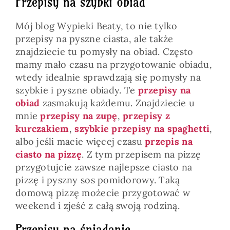
Przepisy na szybki obiad
Mój blog Wypieki Beaty, to nie tylko
przepisy na pyszne ciasta, ale także
znajdziecie tu pomysły na obiad. Często
mamy mało czasu na przygotowanie obiadu,
wtedy idealnie sprawdzają się pomysły na
szybkie i pyszne obiady. Te
przepisy na
obiad
zasmakują każdemu. Znajdziecie u
mnie
przepisy na zupę
,
przepisy z
kurczakiem
,
szybkie przepisy na spaghetti
,
albo jeśli macie więcej czasu
przepis na
ciasto na pizzę
. Z tym przepisem na pizzę
przygotujcie zawsze najlepsze ciasto na
pizzę i pyszny sos pomidorowy. Taką
domową pizzę możecie przygotować w
weekend i zjeść z całą swoją rodziną.
Przepisy na śniadanie