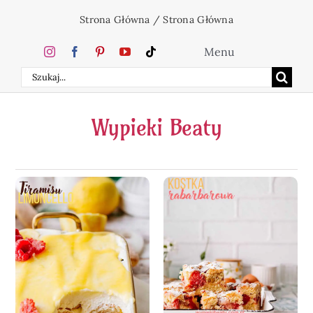
Przejdź
Strona Główna
/
Strona Główna
do
zawartości
Menu
Szukaj
Home
Wypieki Beaty
Ciasta
Desery
Święta
Napoje