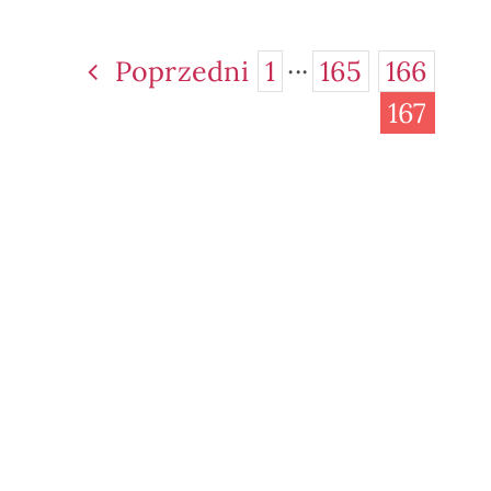
Poprzedni
1
···
165
166
167