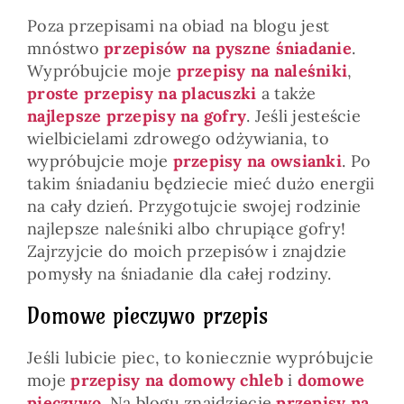
Poza przepisami na obiad na blogu jest
mnóstwo
przepisów na pyszne śniadanie
.
Wypróbujcie moje
przepisy na naleśniki
,
proste przepisy na placuszki
a także
najlepsze przepisy na gofry
. Jeśli jesteście
wielbicielami zdrowego odżywiania, to
wypróbujcie moje
przepisy na owsianki
. Po
takim śniadaniu będziecie mieć dużo energii
na cały dzień. Przygotujcie swojej rodzinie
najlepsze naleśniki albo chrupiące gofry!
Zajrzyjcie do moich przepisów i znajdzie
pomysły na śniadanie dla całej rodziny.
Domowe pieczywo przepis
Jeśli lubicie piec, to koniecznie wypróbujcie
moje
przepisy na domowy chleb
i
domowe
pieczywo
. Na blogu znajdziecie
przepisy na