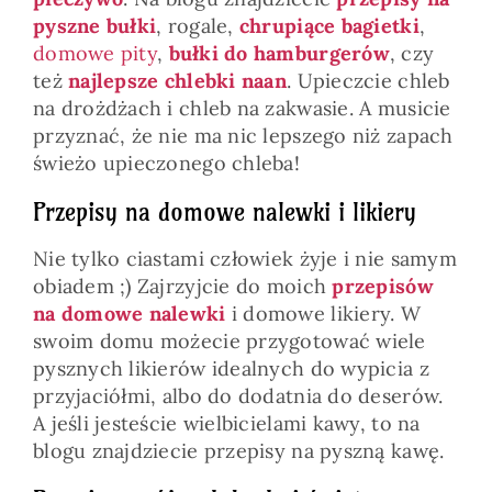
pyszne bułki
, rogale,
chrupiące bagietki
,
domowe pity
,
bułki do hamburgerów
, czy
też
najlepsze chlebki naan
. Upieczcie chleb
na drożdżach i chleb na zakwasie. A musicie
przyznać, że nie ma nic lepszego niż zapach
świeżo upieczonego chleba!
Przepisy na domowe nalewki i likiery
Nie tylko ciastami człowiek żyje i nie samym
obiadem ;) Zajrzyjcie do moich
przepisów
na domowe nalewki
i domowe likiery. W
swoim domu możecie przygotować wiele
pysznych likierów idealnych do wypicia z
przyjaciółmi, albo do dodatnia do deserów.
A jeśli jesteście wielbicielami kawy, to na
blogu znajdziecie przepisy na pyszną kawę.