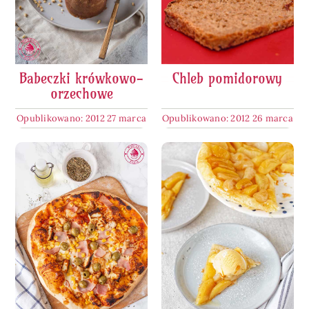
Pieczywo
Przetwory
Babeczki krówkowo-
Chleb pomidorowy
orzechowe
Posiłki
Opublikowano: 2012 27 marca
Opublikowano: 2012 26 marca
Zdrowo i fit
Kuchnie świata
SKLEP
Polski