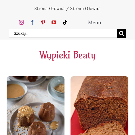
Przejdź
Strona Główna
/
Strona Główna
do
zawartości
Menu
Szukaj
Home
Wypieki Beaty
Ciasta
Desery
Święta
Napoje