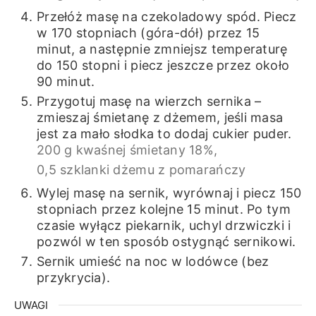
Przełóż masę na czekoladowy spód. Piecz
w 170 stopniach (góra-dół) przez 15
minut, a następnie zmniejsz temperaturę
do 150 stopni i piecz jeszcze przez około
90 minut.
Przygotuj masę na wierzch sernika –
zmieszaj śmietanę z dżemem, jeśli masa
jest za mało słodka to dodaj cukier puder.
200 g kwaśnej śmietany 18%,
0,5 szklanki dżemu z pomarańczy
Wylej masę na sernik, wyrównaj i piecz 150
stopniach przez kolejne 15 minut. Po tym
czasie wyłącz piekarnik, uchyl drzwiczki i
pozwól w ten sposób ostygnąć sernikowi.
Sernik umieść na noc w lodówce (bez
przykrycia).
UWAGI