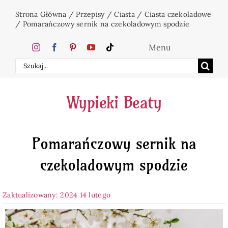
Przejdź
Strona Główna
/
Przepisy
/
Ciasta
/
Ciasta czekoladowe
do
/
Pomarańczowy sernik na czekoladowym spodzie
zawartości
Menu
Szukaj
Home
Wypieki Beaty
Ciasta
Pomarańczowy sernik na
Desery
czekoladowym spodzie
Święta
Zaktualizowany: 2024 14 lutego
Napoje