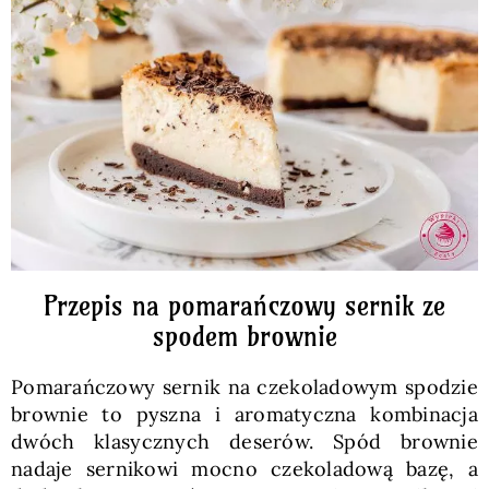
Pieczywo
Przetwory
Posiłki
Zdrowo i fit
Przepis na pomarańczowy sernik ze
Kuchnie świata
spodem brownie
Pomarańczowy sernik na czekoladowym spodzie
SKLEP
brownie to pyszna i aromatyczna kombinacja
dwóch klasycznych deserów. Spód brownie
Polski
nadaje sernikowi mocno czekoladową bazę, a