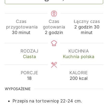
Czas
Czas
Łączny czas
godziny
min
przygotowania
gotowania
2
godzin
30
minuty
godziny
30
minut
2
godzin
minut
RODZAJ
KUCHNIA
Ciasta
Kuchnia polska
PORCJE
KALORIE
18
200
kcal
WYPOSAŻENIE
Przepis na tortownicę 22-24 cm.