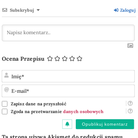
Subskrybuj
Zaloguj
Ocena Przepisu
I
E
m
Zapisz dane na przyszłość
Zgoda na przetwarzanie
danych osobowych
Ta strona używa Akismet do redukcji spamu.