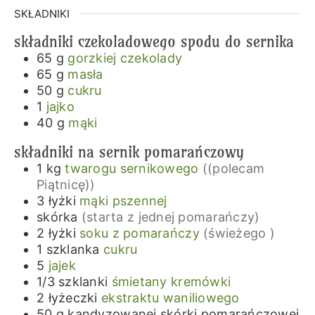
SKŁADNIKI
składniki czekoladowego spodu do sernika
65
g
gorzkiej czekolady
65
g
masła
50
g
cukru
1
jajko
40
g
mąki
składniki na sernik pomarańczowy
1
kg
twarogu sernikowego
((polecam
Piątnicę))
3
łyżki
mąki pszennej
skórka
(starta z jednej pomarańczy)
2
łyżki
soku z pomarańczy
(świeżego )
1
szklanka
cukru
5
jajek
1/3
szklanki
śmietany kremówki
2
łyżeczki
ekstraktu waniliowego
50
g
kandyzowanej skórki pomarańczowej