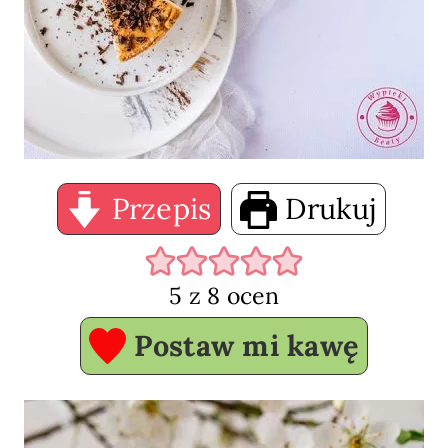
Przepis
Drukuj
5
z
8
ocen
Postaw mi kawę