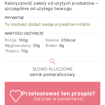
Kaloryczność zależy od użytych produktów –
szczególnie od użytego twarogu.
PRYWATNE
Tu możesz dodać swoje prywatne notatki
WARTOŚCI ODŻYWCZE
Porcje:
100
g
Kalorie:
200
kcal
Węglowodany:
20
g
Białko:
8
g
Tłuszcz:
10
g
SŁOWO KLUCZOWE
sernik pomarańczowy
Przetestować ten przepis?
Daj znać
w komentarzu!