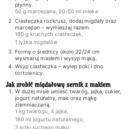
płynny.
50 g marcepana,
20-50 ml mleka
Ciasteczka rozkrusz, dodaj migdały oraz
marcepan – wymieszaj razem.
180 g kruchych ciasteczek,
1 łyżka migdałów
Formę o średnicy około 22/24 cm
wysmaruj masłem i wysyp mąką.
Wsyp ciasteczka – wylep boki i dno
tortownicy.
Jak zrobić migdałowy sernik z makiem
W dużej misie umieść twaróg, jajka, cukier,
jogurt naturalny, mak oraz mąkę
ziemniaczaną.
1 kg twarogu,
4 jajka,
180 ml jogurtu naturalnego,
3 łyżki suchego maku,