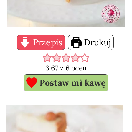
Przepis
Drukuj
3.67
z
6
ocen
Postaw mi kawę