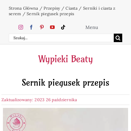
Przejdź
Strona Główna
/
Przepisy
/
Ciasta
/
Serniki i ciasta z
do
serem
/
Sernik piegusek przepis
zawartości
Menu
Szukaj
Home
Wypieki Beaty
Ciasta
Sernik piegusek przepis
Desery
Zaktualizowany: 2023 26 października
Święta
Napoje