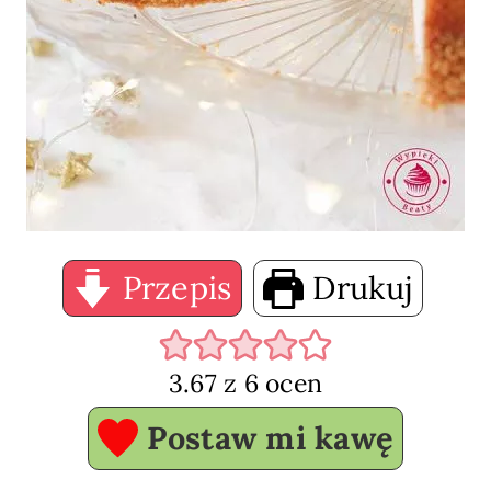
Przepis
Drukuj
3.67
z
6
ocen
Postaw mi kawę