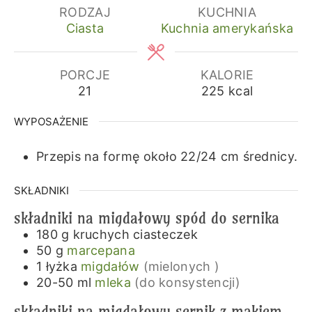
RODZAJ
KUCHNIA
Ciasta
Kuchnia amerykańska
PORCJE
KALORIE
21
225
kcal
WYPOSAŻENIE
Przepis na formę około 22/24 cm średnicy.
SKŁADNIKI
składniki na migdałowy spód do sernika
180
g
kruchych ciasteczek
50
g
marcepana
1
łyżka
migdałów
(mielonych )
20-50
ml
mleka
(do konsystencji)
składniki na migdałowy sernik z makiem