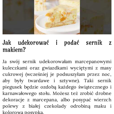
Jak udekorować i podać sernik z
makiem?
Ja swój sernik udekorowałam marcepanowymi
kuleczkami oraz gwiazdkami wyciętymi z masy
cukrowej (wcześniej je podsuszyłam przez noc,
aby były twardawe i sztywne). Taki sernik
piegusek będzie ozdobą każdego świątecznego i
karnawałowego stołu. Możesz też zrobić drobne
dekoracje z marcepana, albo posypać wierzch
polewy z białej czekolady odrobiną maku i
kolorową posypką.