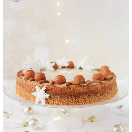
Pieczywo
Przetwory
Posiłki
Zdrowo i fit
Kuchnie świata
SKLEP
Polski