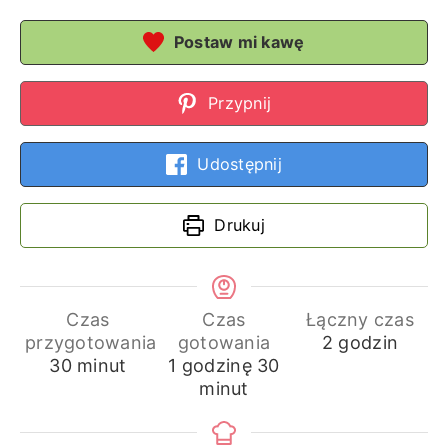
Postaw mi kawę
Przypnij
Udostępnij
Drukuj
Czas
Czas
Łączny czas
godziny
przygotowania
gotowania
2
godzin
minuty
godzina
minuty
30
minut
1
godzinę
30
minut