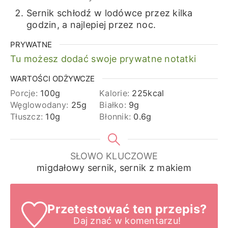
Sernik schłodź w lodówce przez kilka
godzin, a najlepiej przez noc.
PRYWATNE
Tu możesz dodać swoje prywatne notatki
WARTOŚCI ODŻYWCZE
Porcje:
100
g
Kalorie:
225
kcal
Węglowodany:
25
g
Białko:
9
g
Tłuszcz:
10
g
Błonnik:
0.6
g
SŁOWO KLUCZOWE
migdałowy sernik, sernik z makiem
Przetestować ten przepis?
Daj znać
w komentarzu!