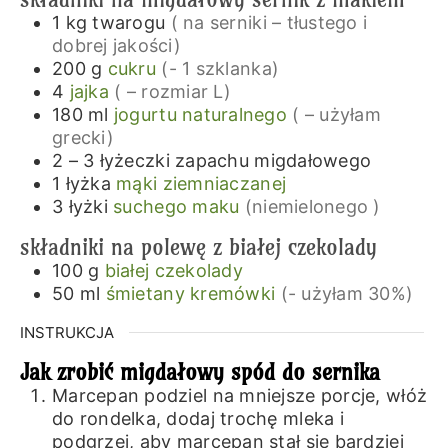
1
kg
twarogu
( na serniki – tłustego i
dobrej jakości)
200
g
cukru
(- 1 szklanka)
4
jajka
( – rozmiar L)
180
ml
jogurtu naturalnego
( – użyłam
grecki)
2 – 3
łyżeczki
zapachu migdałowego
1
łyżka
mąki ziemniaczanej
3
łyżki
suchego maku
(niemielonego )
składniki na polewę z białej czekolady
100
g
białej czekolady
50
ml
śmietany kremówki
(- użyłam 30%)
INSTRUKCJA
Jak zrobić migdałowy spód do sernika
Marcepan podziel na mniejsze porcje, włóż
do rondelka, dodaj trochę mleka i
podgrzej, aby marcepan stał się bardziej