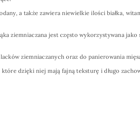
any, a także zawiera niewielkie ilości białka, witam
mąka ziemniaczana jest często wykorzystywana jak
 placków ziemniaczanych oraz do panierowania mięs
które dzięki niej mają fajną teksturę i długo zacho