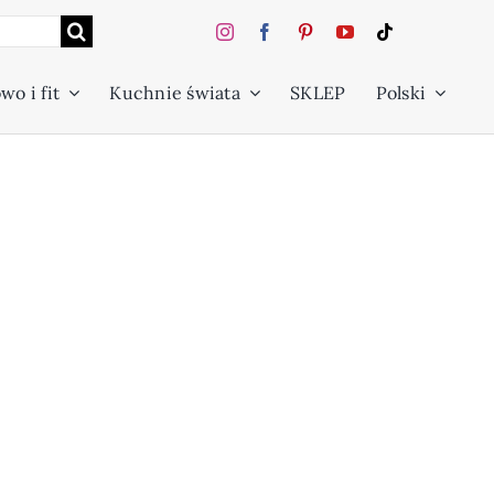
wo i fit
Kuchnie świata
SKLEP
Polski