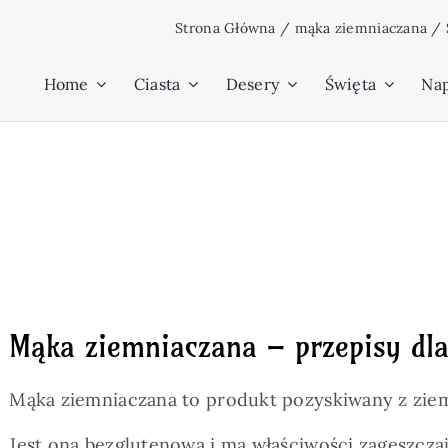
Przejdź
Strona Główna
/
mąka ziemniaczana
/
do
zawartości
Home
Ciasta
Desery
Święta
Na
Mąka ziemniaczana – przepisy dla
Mąka ziemniaczana to produkt pozyskiwany z zie
Jest ona bezglutenowa i ma właściwości zagęszczaj