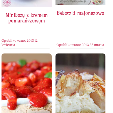
Babeczki majonezowe
Minibezy z kremem
pomarańczowym
Opublikowano: 2013 12
kwietnia
Opublikowano: 2013 28 marca