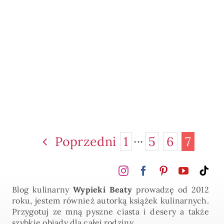
Poprzedni
1
···
5
6
7
Blog kulinarny
Wypieki Beaty
prowadzę od 2012
roku, jestem również autorką książek kulinarnych.
Przygotuj ze mną pyszne ciasta i desery a także
szybkie obiady dla całej rodziny.