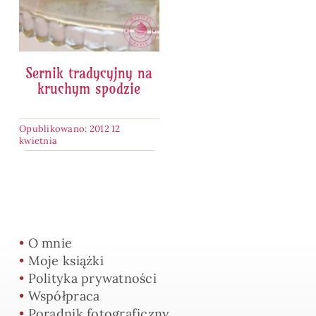
Sernik tradycyjny na
kruchym spodzie
Opublikowano: 2012 12
kwietnia
•
O mnie
•
Moje książki
•
Polityka prywatności
•
Współpraca
•
Poradnik fotograficzny