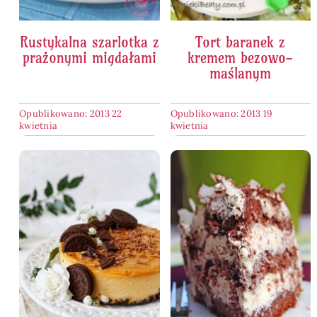
Rustykalna szarlotka z
Tort baranek z
prażonymi migdałami
kremem bezowo-
maślanym
Opublikowano: 2013 22
Opublikowano: 2013 19
kwietnia
kwietnia