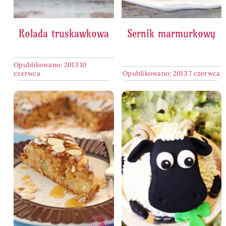
Rolada truskawkowa
Sernik marmurkowy
Opublikowano: 2013 10
czerwca
Opublikowano: 2013 7 czerwca