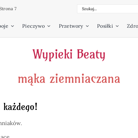
Szukaj
Strona 7
poje
Pieczywo
Przetwory
Posiłki
Zdro
Wypieki Beaty
mąka ziemniaczana
 każdego!
mniaków.
ące.