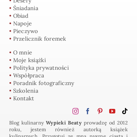
•
Desery
•
Śniadania
•
Obiad
•
Napoje
•
Pieczywo
•
Przelicznik foremek
•
O mnie
•
Moje książki
•
Polityka prywatności
•
Współpraca
•
Poradnik fotograficzny
•
Szkolenia
•
Kontakt
Blog kulinarny
Wypieki Beaty
prowadzę od 2012
roku, jestem również autorką książek
kulinarnych. Przygotuj ze mną pyszne ciasta i