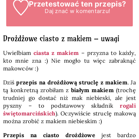
Przetestować ten przepis?
Daj znać
w komentarzu!
Drożdżowe ciasto z makiem – uwagi
Uwielbiam
ciasta z makiem
– przyzna to każdy,
kto mnie zna :) Nie mogło tu więc zabraknąć
makowców :)
Dziś
przepis na drożdżową struclę z makiem
. Ja
tą konkretną zrobiłam z
białym makiem
(trochę
trudniej go dostać niż mak niebieski, ale jest
pyszny – to podstawowy składnik
rogali
świętomarcińskich
). Oczywiście struclę makową
można zrobić z makiem niebieskim :)
Przepis na ciasto drożdżowe
jest bardzo