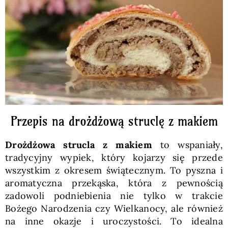
Pieczywo
Przetwory
Posiłki
Zdrowo i fit
Przepis na drożdżową struclę z makiem
Drożdżowa strucla z makiem
to wspaniały,
Kuchnie świata
tradycyjny wypiek, który kojarzy się przede
wszystkim z okresem świątecznym. To pyszna i
aromatyczna przekąska, która z pewnością
SKLEP
zadowoli podniebienia nie tylko w trakcie
Bożego Narodzenia czy Wielkanocy, ale również
Polski
na inne okazje i uroczystości. To idealna