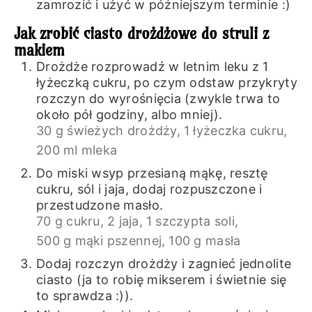
zamrozić i użyć w późniejszym terminie :)
Jak zrobić ciasto drożdżowe do struli z
makiem
Drożdże rozprowadź w letnim leku z 1
łyżeczką cukru, po czym odstaw przykryty
rozczyn do wyrośnięcia (zwykle trwa to
około pół godziny, albo mniej).
30 g świeżych drożdży,
1 łyżeczka cukru,
200 ml mleka
Do miski wsyp przesianą mąkę, resztę
cukru, sól i jaja, dodaj rozpuszczone i
przestudzone masło.
70 g cukru,
2 jaja,
1 szczypta soli,
500 g mąki pszennej,
100 g masła
Dodaj rozczyn drożdży i zagnieć jednolite
ciasto (ja to robię mikserem i świetnie się
to sprawdza :)).