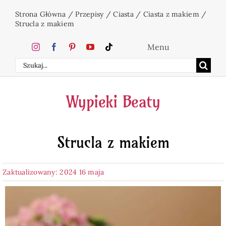
Przejdź
Strona Główna
/
Przepisy
/
Ciasta
/
Ciasta z makiem
/
do
Strucla z makiem
zawartości
Menu
Szukaj
Home
Wypieki Beaty
Ciasta
Strucla z makiem
Desery
Zaktualizowany: 2024 16 maja
Święta
Napoje