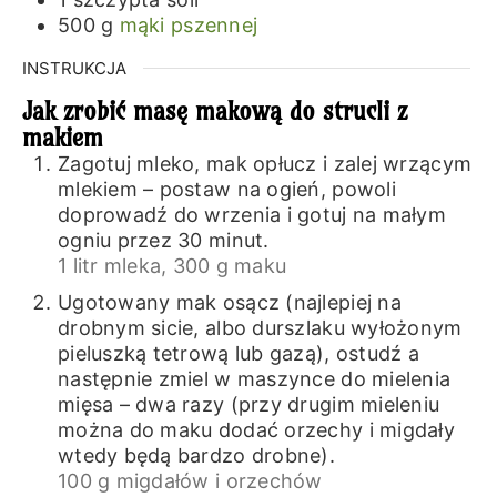
500
g
mąki pszennej
INSTRUKCJA
Jak zrobić masę makową do strucli z
makiem
Zagotuj mleko, mak opłucz i zalej wrzącym
mlekiem – postaw na ogień, powoli
doprowadź do wrzenia i gotuj na małym
ogniu przez 30 minut.
1 litr mleka,
300 g maku
Ugotowany mak osącz (najlepiej na
drobnym sicie, albo durszlaku wyłożonym
pieluszką tetrową lub gazą), ostudź a
następnie zmiel w maszynce do mielenia
mięsa – dwa razy (przy drugim mieleniu
można do maku dodać orzechy i migdały
wtedy będą bardzo drobne).
100 g migdałów i orzechów