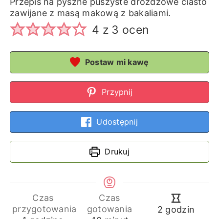
Przepis na pyszne puszyste drożdżowe ciasto
zawijane z masą makową z bakaliami.
4
z
3
ocen
Postaw mi kawę
Przypnij
Udostępnij
Drukuj
Czas
Czas
godziny
przygotowania
gotowania
2
godzin