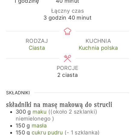
godzina
minuty
1
godzinę
40
minut
Łączny czas
godziny
minuty
3
godzin
40
minut
RODZAJ
KUCHNIA
Ciasta
Kuchnia polska
PORCJE
2
ciasta
SKŁADNIKI
składniki na masę makową do strucli
300
g
maku
((około 2 szklanki)
niemielonego )
150
g
masła
150
g
cukru pudru
(- 1 szklanka)