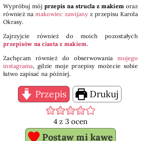
Wypróbuj mój
przepis na strucla z makiem
oraz
również na
makowiec zawijany
z przepisu Karola
Okrasy.
Zajrzyjcie również do moich pozostałych
przepisów na ciasta z makiem
.
Zachęcam również do obserwowania
mojego
instagrama
, gdzie moje przepisy możecie sobie
łatwo zapisać na później.
Przepis
Drukuj
4
z
3
ocen
Postaw mi kawę