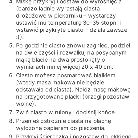
Miskę przykryj i odstaw do wyrośnięcia
(bardzo ładnie wyrastają ciasta
drożdżowe w piekarniku – wystarczy
ustawić mu temperaturę 30-35 stopni i
wstawić przykryte ciasto – działa zawsze
:)).
Po godzinie ciasto znowu zagnieć, podziel
na dwie części i rozwałkuj na posypanym
mąką blacie na dwa prostokąty o
wymiarach mniej więcej 20 x 40 cm.
Ciasto możesz posmarować białkiem
(wtedy masa makowa nie będzie
odstawała od ciasta). Nałóż masę makową
na przygotowane placki (brzegi pozostaw
wolne).
Zwiń ciasto w rulony i dociśnij końce.
Przenieś ostrożnie ciasta na blachę
wyłożoną papierem do pieczenia.
Przykryj ściereczką i pozostaw do lekkiego