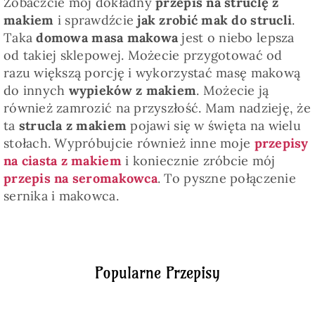
Zobaczcie mój dokładny
przepis na struclę z
makiem
i sprawdźcie
jak zrobić mak do strucli
.
Taka
domowa masa makowa
jest o niebo lepsza
od takiej sklepowej. Możecie przygotować od
razu większą porcję i wykorzystać masę makową
do innych
wypieków z makiem
. Możecie ją
również zamrozić na przyszłość. Mam nadzieję, że
ta
strucla z makiem
pojawi się w święta na wielu
stołach. Wypróbujcie również inne moje
przepisy
na ciasta z makiem
i koniecznie zróbcie mój
przepis na seromakowca
. To pyszne połączenie
sernika i makowca.
Popularne Przepisy