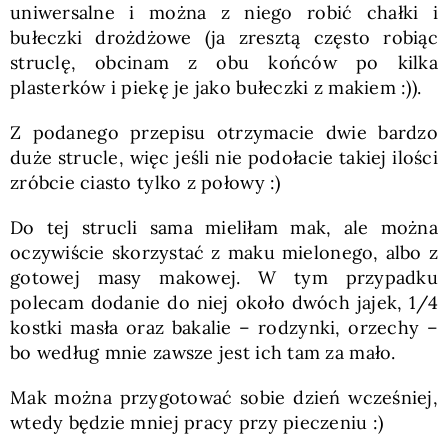
uniwersalne i można z niego robić chałki i
bułeczki drożdżowe (ja zresztą często robiąc
struclę, obcinam z obu końców po kilka
plasterków i piekę je jako bułeczki z makiem :)).
Z podanego przepisu otrzymacie dwie bardzo
duże strucle, więc jeśli nie podołacie takiej ilości
zróbcie ciasto tylko z połowy :)
Do tej strucli sama mieliłam mak, ale można
oczywiście skorzystać z maku mielonego, albo z
gotowej masy makowej. W tym przypadku
polecam dodanie do niej około dwóch jajek, 1/4
kostki masła oraz bakalie – rodzynki, orzechy –
bo według mnie zawsze jest ich tam za mało.
Mak można przygotować sobie dzień wcześniej,
wtedy będzie mniej pracy przy pieczeniu :)