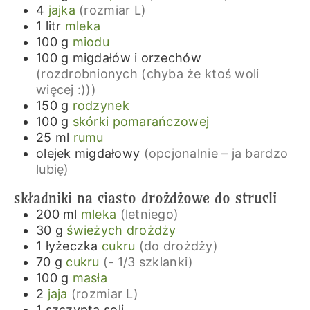
4
jajka
(rozmiar L)
1
litr
mleka
100
g
miodu
100
g
migdałów i orzechów
(rozdrobnionych (chyba że ktoś woli
więcej :)))
150
g
rodzynek
100
g
skórki pomarańczowej
25
ml
rumu
olejek migdałowy
(opcjonalnie – ja bardzo
lubię)
składniki na ciasto drożdżowe do strucli
200
ml
mleka
(letniego)
30
g
świeżych drożdży
1
łyżeczka
cukru
(do drożdży)
70
g
cukru
(- 1/3 szklanki)
100
g
masła
2
jaja
(rozmiar L)
1
szczypta
soli