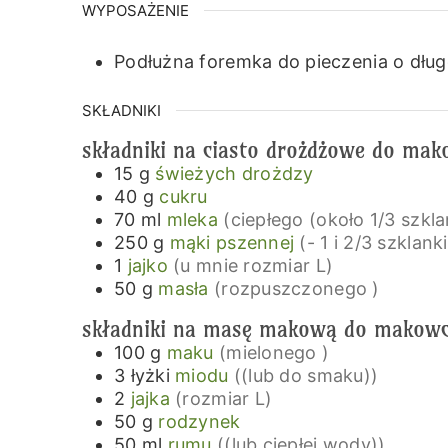
WYPOSAŻENIE
Podłużna foremka do pieczenia o dług
SKŁADNIKI
składniki na ciasto drożdżowe do ma
15
g
świeżych drożdzy
40
g
cukru
70
ml
mleka
(ciepłego (około 1/3 szkla
250
g
mąki pszennej
(- 1 i 2/3 szklank
1
jajko
(u mnie rozmiar L)
50
g
masła
(rozpuszczonego )
składniki na masę makową do makow
100
g
maku
(mielonego )
3
łyżki
miodu
((lub do smaku))
2
jajka
(rozmiar L)
50
g
rodzynek
50
ml
rumu
((lub ciepłej wody))