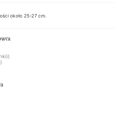
ości około 25-27 cm.
kowca
nki))
i)
ca