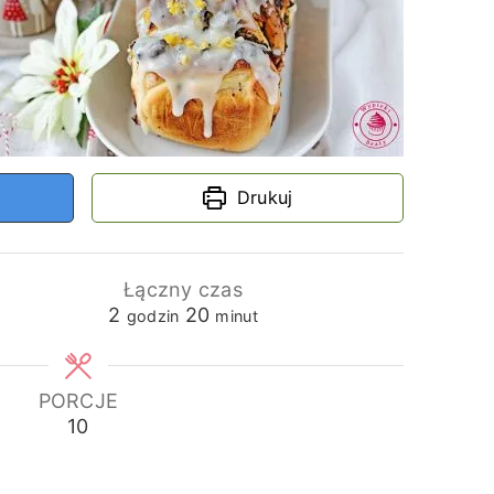
Drukuj
Łączny czas
godziny
minuty
2
20
godzin
minut
PORCJE
10