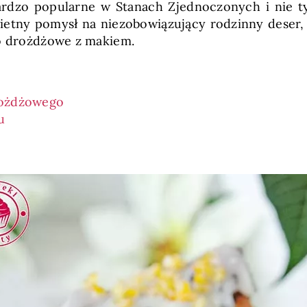
io bardzo popularne w Stanach Zjednoczonych i nie
wietny pomysł na niezobowiązujący rodzinny deser,
to drożdżowe z makiem.
rożdżowego
u