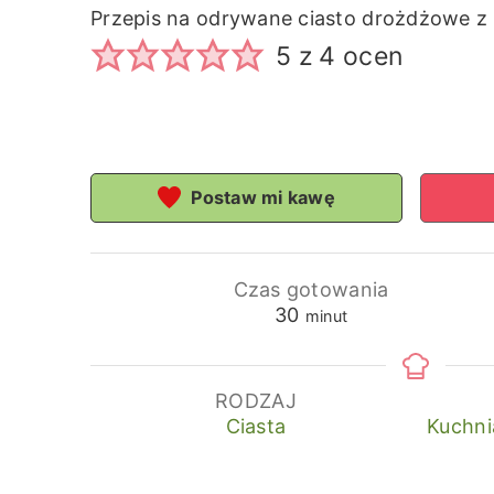
Przepis na odrywane ciasto drożdżowe 
5
z
4
ocen
Postaw mi kawę
Czas gotowania
minuty
30
minut
RODZAJ
Ciasta
Kuchni