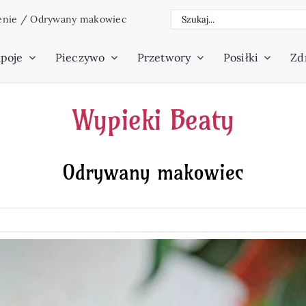
Szukaj
enie
/
Odrywany makowiec
poje
Pieczywo
Przetwory
Posiłki
Zdr
Wypieki Beaty
Odrywany makowiec