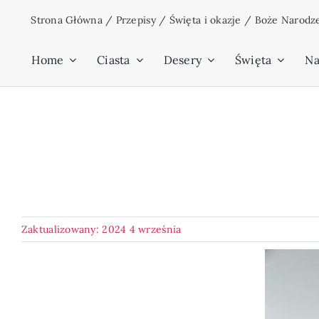
Przejdź
Strona Główna
/
Przepisy
/
Święta i okazje
/
Boże Narodz
do
zawartości
Home
Ciasta
Desery
Święta
Na
Zaktualizowany: 2024 4 września