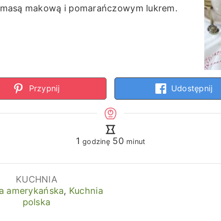
z masą makową i pomarańczowym lukrem.
Przypnij
Udostępnij
godzina
minuty
1
50
godzinę
minut
KUCHNIA
a amerykańska
,
Kuchnia
polska