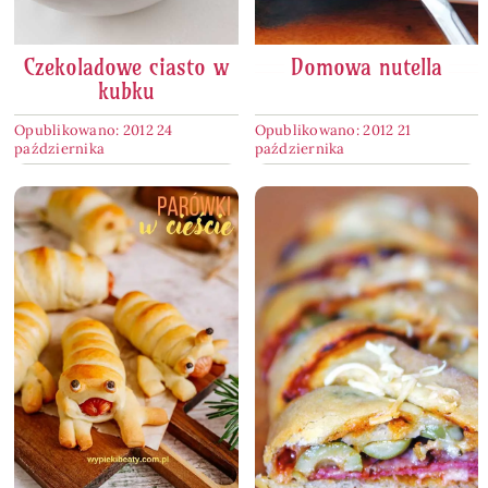
Czekoladowe ciasto w
Domowa nutella
kubku
Opublikowano: 2012 24
Opublikowano: 2012 21
października
października