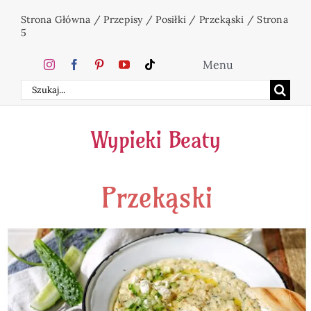
Przejdź
Strona Główna
/
Przepisy
/
Posiłki
/
Przekąski
/
Strona
do
5
zawartości
Menu
Szukaj
Home
Wypieki Beaty
Ciasta
Przekąski
Desery
Święta
Napoje