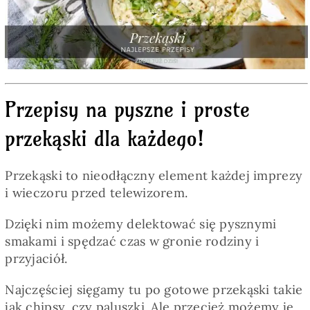
Pieczywo
Przetwory
Przepisy na pyszne i proste
Posiłki
przekąski dla każdego!
Zdrowo i fit
Przekąski to nieodłączny element każdej imprezy
i wieczoru przed telewizorem.
Kuchnie świata
Dzięki nim możemy delektować się pysznymi
smakami i spędzać czas w gronie rodziny i
SKLEP
przyjaciół.
Najczęściej sięgamy tu po gotowe przekąski takie
Polski
jak chipsy, czy paluszki. Ale przecież możemy je