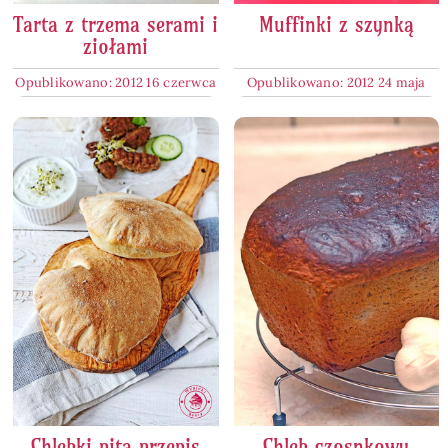
Tarta z trzema serami i
Muffinki z szynką
ziołami
Opublikowano: 2012 16 czerwca
Opublikowano: 2012 24 maja
Chlebki pita przepis
Chleb czosnkowy