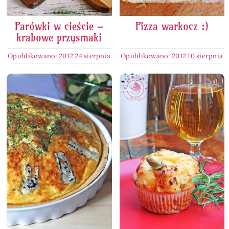
Parówki w cieście –
Pizza warkocz :)
krabowe przysmaki
Opublikowano: 2012 24 sierpnia
Opublikowano: 2012 10 sierpnia