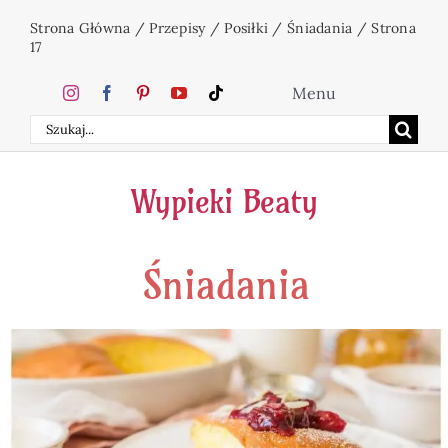
Przejdź
Strona Główna
/
Przepisy
/
Posiłki
/
Śniadania
/
Strona
do
17
zawartości
Menu
Szukaj
Home
Wypieki Beaty
Ciasta
Śniadania
Desery
Święta
Napoje