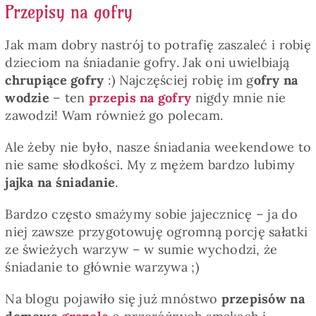
Przepisy na gofry
Jak mam dobry nastrój to potrafię zaszaleć i robię
dzieciom na śniadanie gofry. Jak oni uwielbiają
chrupiące gofry
:) Najczęściej robię im g
ofry na
wodzie
– ten
przepis na gofry
nigdy mnie nie
zawodzi! Wam również go polecam.
Ale żeby nie było, nasze śniadania weekendowe to
nie same słodkości. My z mężem bardzo lubimy
jajka na śniadanie
.
Bardzo często smażymy sobie jajecznicę – ja do
niej zawsze przygotowuję ogromną porcję sałatki
ze świeżych warzyw – w sumie wychodzi, że
śniadanie to głównie warzywa ;)
Na blogu pojawiło się już mnóstwo
przepisów na