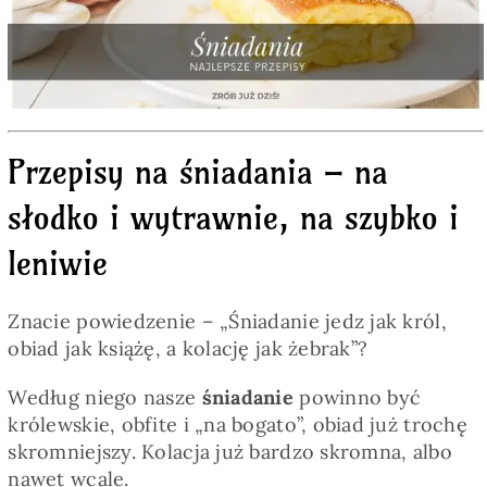
Pieczywo
Przetwory
Przepisy na śniadania – na
Posiłki
słodko i wytrawnie, na szybko i
Zdrowo i fit
leniwie
Kuchnie świata
Znacie powiedzenie – „Śniadanie jedz jak król,
obiad jak książę, a kolację jak żebrak”?
SKLEP
Według niego nasze
śniadanie
powinno być
królewskie, obfite i „na bogato”, obiad już trochę
skromniejszy. Kolacja już bardzo skromna, albo
Polski
nawet wcale.