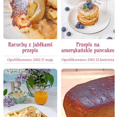
Racuchy z jabłkami
Przepis na
przepis
amerykańskie pancakes
Opublikowano: 2012 17 maja
Opublikowano: 2012 13 kwietnia