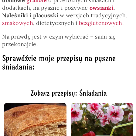
domowe
granole
o przeróżnych smakach i
dodatkach, na pyszne i pożywne
owsianki
.
Naleśniki i placuszki
w wersjach tradycyjnych,
smakowych
, dietetycznych i
bezglutenowych
.
Na prawdę jest w czym wybierać – sami się
przekonajcie.
Sprawdźcie moje przepisy na pyszne
śniadania:
Zobacz przepisy: Śniadania