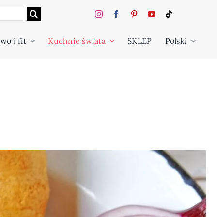
wo i fit
Kuchnie świata
SKLEP
Polski