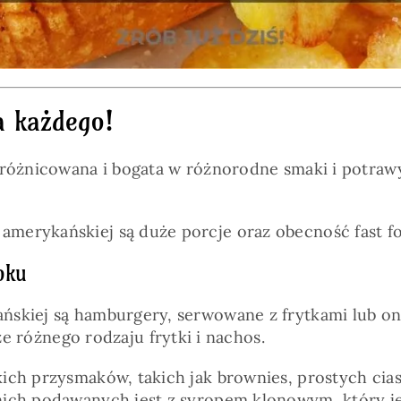
a każdego!
różnicowana i bogata w różnorodne smaki i potrawy. 
merykańskiej są duże porcje oraz obecność fast f
oku
skiej są hamburgery, serwowane z frytkami lub oni
kże różnego rodzaju frytki i nachos.
kich przysmaków, takich jak brownies, prostych ci
nich podawanych jest z syropem klonowym, który j