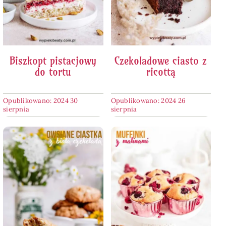
Biszkopt pistacjowy
Czekoladowe ciasto z
do tortu
ricottą
Opublikowano: 2024 30
Opublikowano: 2024 26
sierpnia
sierpnia