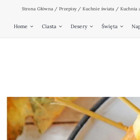
Przejdź
Strona Główna
/
Przepisy
/
Kuchnie świata
/
Kuchnia 
do
zawartości
Home
Ciasta
Desery
Święta
Na