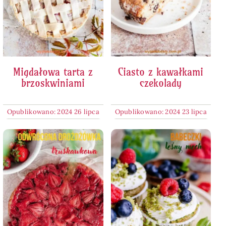
Migdałowa tarta z
Ciasto z kawałkami
brzoskwiniami
czekolady
Opublikowano: 2024 26 lipca
Opublikowano: 2024 23 lipca