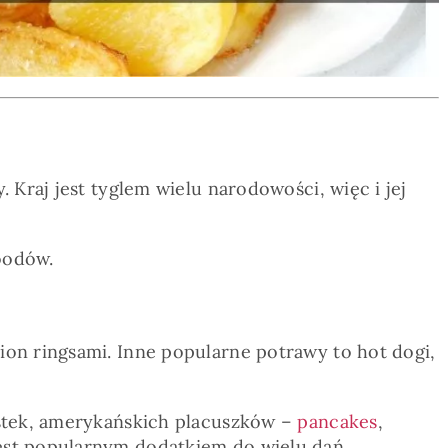
Kraj jest tyglem wielu narodowości, więc i jej
oodów.
on ringsami. Inne popularne potrawy to hot dogi,
astek, amerykańskich placuszków –
pancakes
,
est popularnym dodatkiem do wielu dań.