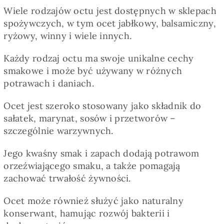
Pieczywo
Wiele rodzajów octu jest dostępnych w sklepach
spożywczych, w tym ocet jabłkowy, balsamiczny,
ryżowy, winny i wiele innych.
Przetwory
Każdy rodzaj octu ma swoje unikalne cechy
smakowe i może być używany w różnych
Posiłki
potrawach i daniach.
Zdrowo i fit
Ocet jest szeroko stosowany jako składnik do
sałatek, marynat, sosów i przetworów –
szczególnie warzywnych.
Kuchnie świata
Jego kwaśny smak i zapach dodają potrawom
orzeźwiającego smaku, a także pomagają
SKLEP
zachować trwałość żywności.
Ocet może również służyć jako naturalny
Polski
konserwant, hamując rozwój bakterii i