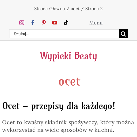
Przejdź
Strona Główna
/
ocet
/
Strona 2
do
zawartości
Menu
Szukaj
Home
Wypieki Beaty
Ciasta
ocet
Desery
Święta
Ocet – przepisy dla każdego!
Napoje
Ocet to kwaśny składnik spożywczy, który można
wykorzystać na wiele sposobów w kuchni.