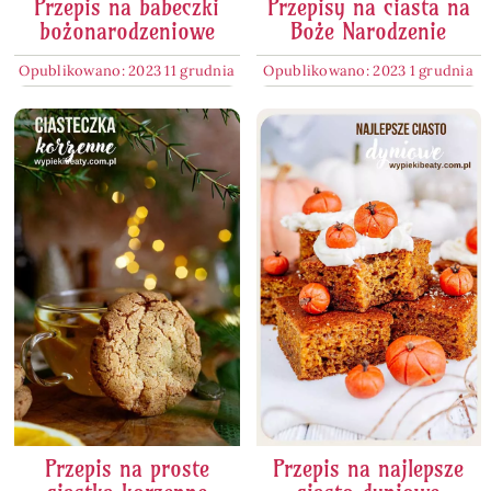
Przepis na babeczki
Przepisy na ciasta na
bożonarodzeniowe
Boże Narodzenie
Opublikowano: 2023 11 grudnia
Opublikowano: 2023 1 grudnia
Przepis na proste
Przepis na najlepsze