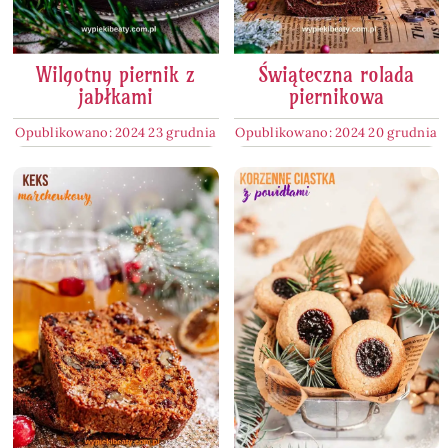
Wilgotny piernik z
Świąteczna rolada
jabłkami
piernikowa
Opublikowano: 2024 23 grudnia
Opublikowano: 2024 20 grudnia