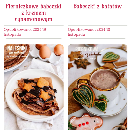
Pierniczkowe babeczki
Babeczki z batatów
z kremem
cynamonowym
Opublikowano: 2024 19
Opublikowano: 2024 18
listopada
listopada