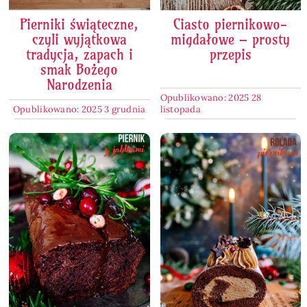
Pierniki świąteczne,
Ciasto piernikowo-
czyli wyjątkowa
migdałowe – prosty
tradycja, zapach i
przepis
smak Bożego
Narodzenia
Opublikowano: 2025 28
Opublikowano: 2025 3 grudnia
listopada