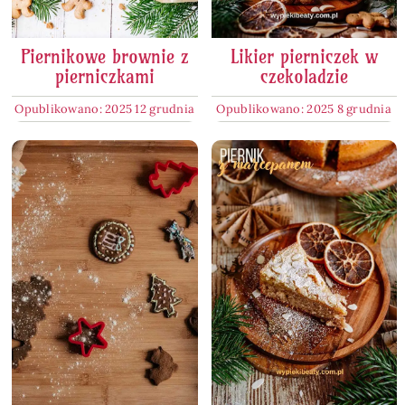
Piernikowe brownie z
Likier pierniczek w
pierniczkami
czekoladzie
Opublikowano: 2025 12 grudnia
Opublikowano: 2025 8 grudnia