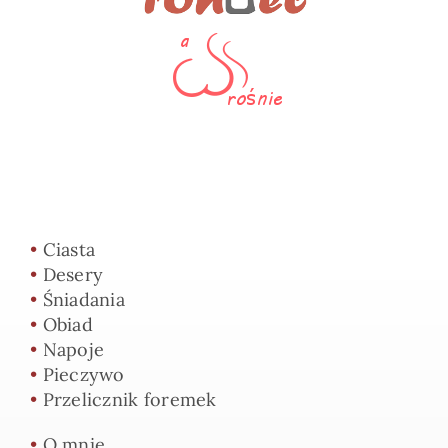
•
Ciasta
•
Desery
•
Śniadania
•
Obiad
•
Napoje
•
Pieczywo
•
Przelicznik foremek
•
O mnie