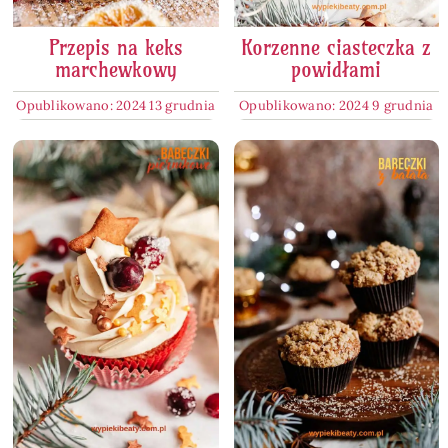
Przepis na keks
Korzenne ciasteczka z
marchewkowy
powidłami
Opublikowano: 2024 13 grudnia
Opublikowano: 2024 9 grudnia