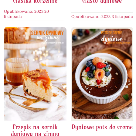
ciastka korzenne
ciasto dyniowe
Opublikowano: 2023 20
listopada
Opublikowano: 2023 3 listopada
Przepis na sernik
Dyniowe pots de creme
dyniowy na zimno