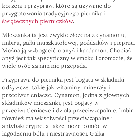
Pieczywo
korzeni i przypraw, które są używane do
przygotowania tradycyjnego piernika i
świątecznych pierniczków
.
Przetwory
Mieszanka ta jest zwykle złożona z cynamonu,
imbiru, gałki muszkatołowej, goździków i pieprzu.
Posiłki
Można ją wzbogacić o anyż i kardamon. Chociaż
anyż jest tak specyficzny w smaku i aromacie, że
Zdrowo i fit
wiele osób za nim nie przepada.
Przyprawa do piernika jest bogata w składniki
Kuchnie świata
odżywcze, takie jak witaminy, minerały i
przeciwutleniacze. Cynamon, jedna z głównych
składników mieszanki, jest bogaty w
SKLEP
przeciwutleniacze i działa przeciwzapalnie. Imbir
również ma właściwości przeciwzapalne i
Polski
antybakteryjne, a także może pomóc w
łagodzeniu bólu i niestrawności. Gałka