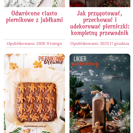
Odwrócone ciasto
Jak przygotować,
piernikowe z jabłkami
przechować i
udekorować pierniczki:
kompletny przewodnik
Opublikowano: 2026 9 lutego
Opublikowano: 2025 17 grudnia