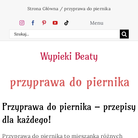
Przejdź
Strona Główna
/
przyprawa do piernika
do
zawartości
Menu
Szukaj
Home
Wypieki Beaty
Ciasta
przyprawa do piernika
Desery
Święta
Przyprawa do piernika – przepisy
dla każdego!
Napoje
Przyprawa do piernika to mieszanka różnych