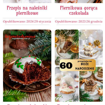
Przepis na naleśniki
Piernikowa gorąca
piernikowe
czekolada
Opublikowano: 2024 29 stycznia
Opublikowano: 2023 26 grudnia