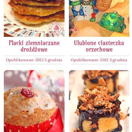
Placki ziemniaczane
Ulubione ciasteczka
drożdżowe
orzechowe
Opublikowano: 2012 5 grudnia
Opublikowano: 2012 3 grudnia