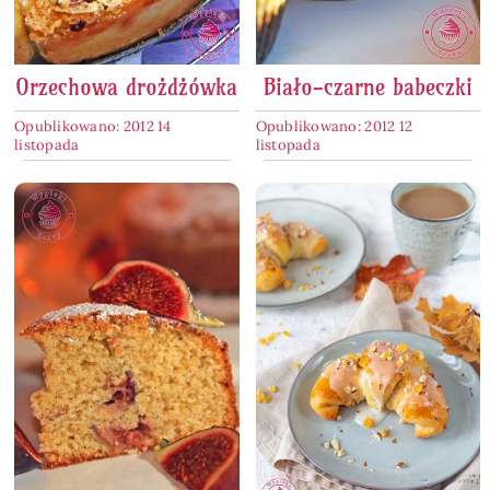
Orzechowa drożdżówka
Biało-czarne babeczki
Opublikowano: 2012 14
Opublikowano: 2012 12
listopada
listopada