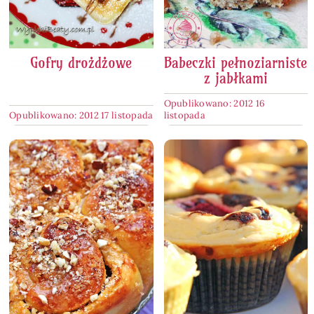
Gofry drożdżowe
Babeczki pełnoziarniste
z jabłkami
Opublikowano: 2012 16
Opublikowano: 2012 17 listopada
listopada