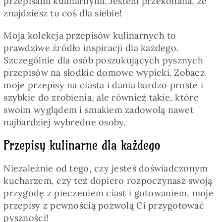
przepisami kulinarnymi. Jestem przekonana, że
Pieczywo
znajdziesz tu coś dla siebie!
Moja kolekcja przepisów kulinarnych to
Przetwory
prawdziwe źródło inspiracji dla każdego.
Szczególnie dla osób poszukujących pysznych
Posiłki
przepisów na słodkie domowe wypieki. Zobacz
moje przepisy na ciasta i dania bardzo proste i
szybkie do zrobienia, ale również takie, które
Zdrowo i fit
swoim wyglądem i smakiem zadowolą nawet
najbardziej wybredne osoby.
Kuchnie świata
Przepisy kulinarne dla każdego
Niezależnie od tego, czy jesteś doświadczonym
SKLEP
kucharzem, czy też dopiero rozpoczynasz swoją
przygodę z pieczeniem ciast i gotowaniem, moje
Polski
przepisy z pewnością pozwolą Ci przygotować
pyszności!