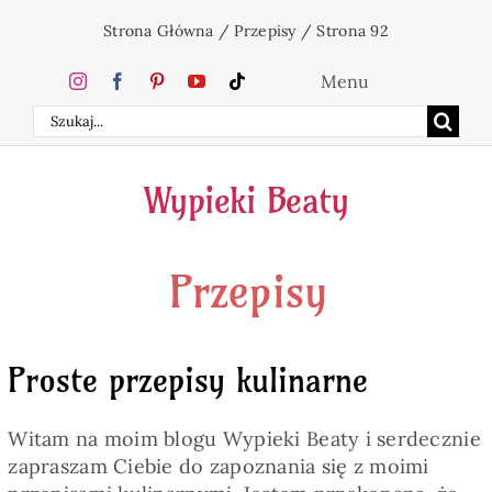
Przejdź
Strona Główna
/
Przepisy
/
Strona 92
do
zawartości
Menu
Szukaj
Home
Wypieki Beaty
Ciasta
Przepisy
Desery
Święta
Proste przepisy kulinarne
Napoje
Witam na moim blogu Wypieki Beaty i serdecznie
zapraszam Ciebie do zapoznania się z moimi