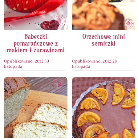
Babeczki
Orzechowe mini
pomarańczowe z
serniczki
makiem i żurawinami
Opublikowano: 2012 30
Opublikowano: 2012 28
listopada
listopada