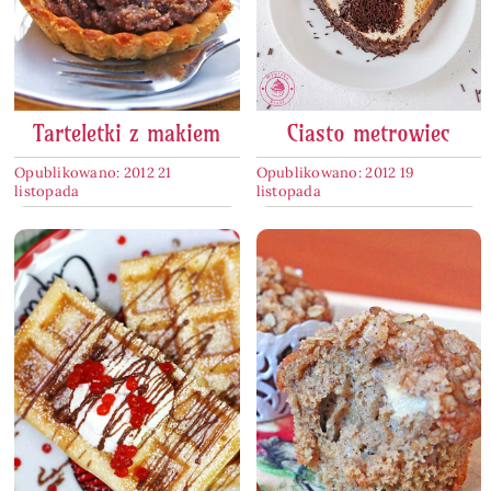
Tarteletki z makiem
Ciasto metrowiec
Opublikowano: 2012 21
Opublikowano: 2012 19
listopada
listopada