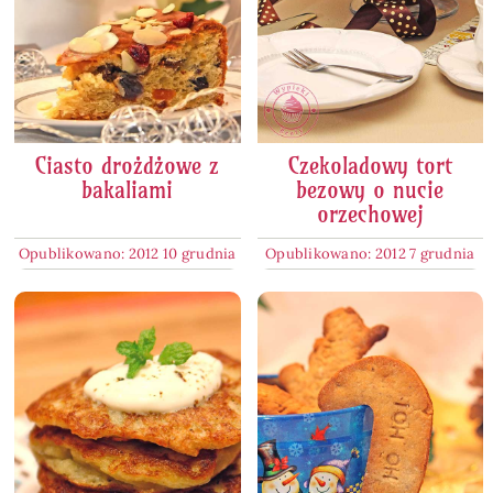
Ciasto drożdżowe z
Czekoladowy tort
bakaliami
bezowy o nucie
orzechowej
Opublikowano: 2012 10 grudnia
Opublikowano: 2012 7 grudnia