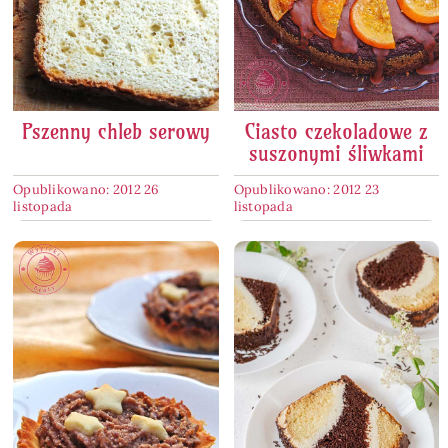
Pszenny chleb serowy
Ciasto czekoladowe z
suszonymi śliwkami
Opublikowano: 2012 26
Opublikowano: 2012 23
listopada
listopada