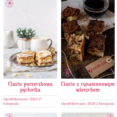
Ciasto porzeczkowa
Ciasto z cynamonowym
pychotka
wierzchem
Opublikowano: 2020 27
listopada
Opublikowano: 2020 2 listopada