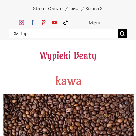
Przejdź
Strona Główna
/
kawa
/
Strona 3
do
zawartości
Menu
Szukaj
Home
Wypieki Beaty
Ciasta
kawa
Desery
Święta
Napoje