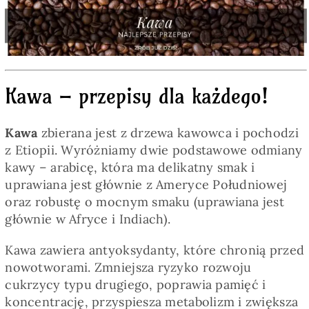
Pieczywo
Przetwory
Kawa – przepisy dla każdego!
Posiłki
Kawa
zbierana jest z drzewa kawowca i pochodzi
Zdrowo i fit
z Etiopii. Wyróżniamy dwie podstawowe odmiany
kawy – arabicę, która ma delikatny smak i
uprawiana jest głównie z Ameryce Południowej
Kuchnie świata
oraz robustę o mocnym smaku (uprawiana jest
głównie w Afryce i Indiach).
SKLEP
Kawa zawiera antyoksydanty, które chronią przed
nowotworami. Zmniejsza ryzyko rozwoju
Polski
cukrzycy typu drugiego, poprawia pamięć i
koncentrację, przyspiesza metabolizm i zwiększa