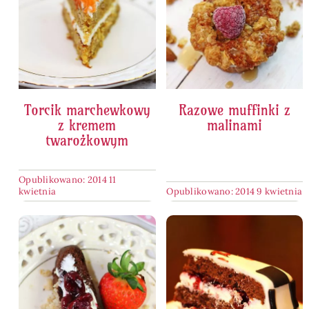
Torcik marchewkowy
Razowe muffinki z
z kremem
malinami
twarożkowym
Opublikowano: 2014 11
kwietnia
Opublikowano: 2014 9 kwietnia