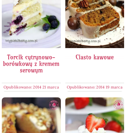
Torcik cytrynowo-
Ciasto kawowe
borówkowy z kremem
serowym
Opublikowano: 2014 21 marca
Opublikowano: 2014 19 marca