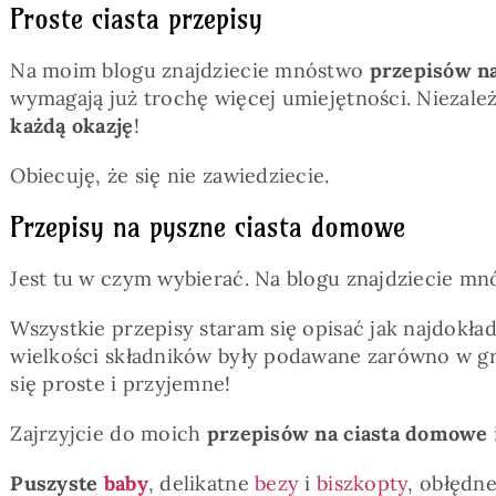
Proste ciasta przepisy
Na moim blogu znajdziecie mnóstwo
przepisów na
wymagają już trochę więcej umiejętności. Niezale
każdą okazję
!
Obiecuję, że się nie zawiedziecie.
Przepisy na pyszne ciasta domowe
Jest tu w czym wybierać. Na blogu znajdziecie m
Wszystkie przepisy staram się opisać jak najdokład
wielkości składników były podawane zarówno w gr
się proste i przyjemne!
Zajrzyjcie do moich
przepisów na ciasta domowe
Puszyste
baby
, delikatne
bezy
i
biszkopty
, obłędn