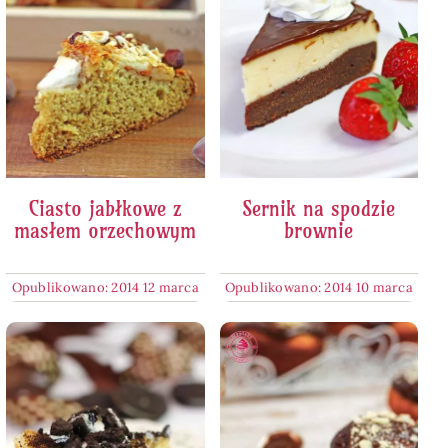
Ciasto jabłkowe z
Sernik na spodzie
masłem orzechowym
brownie
Opublikowano: 2014 12 marca
Opublikowano: 2014 10 marca