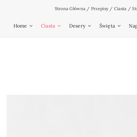
Przejdź
Strona Główna
/
Przepisy
/
Ciasta
/
St
do
zawartości
Home
Ciasta
Desery
Święta
Na