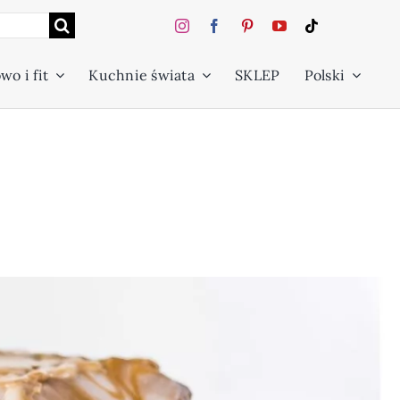
wo i fit
Kuchnie świata
SKLEP
Polski