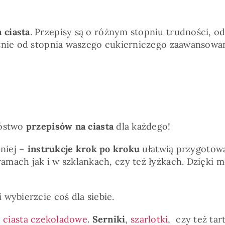
 ciasta
. Przepisy są o różnym stopniu trudności, o
żnie od stopnia waszego cukierniczego zaawansowan
nóstwo
przepisów na ciasta
dla każdego!
niej –
instrukcje krok po kroku
ułatwią przygotowa
amach jak i w szklankach, czy też łyżkach. Dzięki
i wybierzcie coś dla siebie.
e
ciasta czekoladowe
.
Serniki
,
szarlotki
, czy też ta