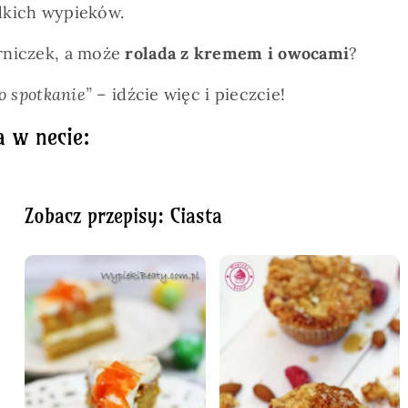
odkich wypieków.
erniczek, a może
rolada z kremem i owocami
?
lko spotkanie” –
idźcie więc i pieczcie!
a w necie:
Zobacz przepisy: Ciasta