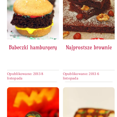
Babeczki hamburgery
Najprostsze brownie
Opublikowano: 2013 8
Opublikowano: 2013 6
listopada
listopada