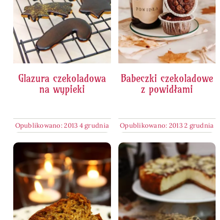
Glazura czekoladowa
Babeczki czekoladowe
na wypieki
z powidłami
Opublikowano: 2013 4 grudnia
Opublikowano: 2013 2 grudnia