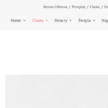
Przejdź
Strona Główna
/
Przepisy
/
Ciasta
/
St
do
zawartości
Home
Ciasta
Desery
Święta
Na