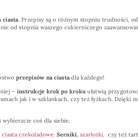
 ciasta
. Przepisy są o różnym stopniu trudności, o
żnie od stopnia waszego cukierniczego zaawansowan
nóstwo
przepisów na ciasta
dla każdego!
niej –
instrukcje krok po kroku
ułatwią przygotowa
amach jak i w szklankach, czy też łyżkach. Dzięki
i wybierzcie coś dla siebie.
e
ciasta czekoladowe
.
Serniki
,
szarlotki
, czy też ta