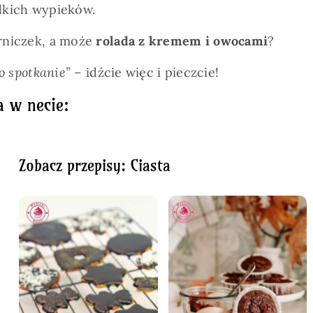
odkich wypieków.
erniczek, a może
rolada z kremem i owocami
?
lko spotkanie” –
idźcie więc i pieczcie!
a w necie:
Zobacz przepisy: Ciasta