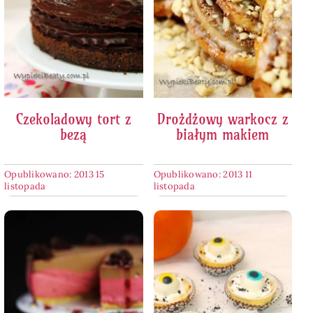
Czekoladowy tort z
Drożdżowy warkocz z
bezą
białym makiem
Opublikowano: 2013 15
Opublikowano: 2013 11
listopada
listopada