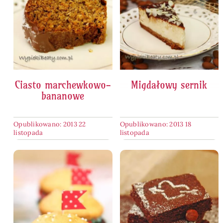
Ciasto marchewkowo-
Migdałowy sernik
bananowe
Opublikowano: 2013 22
Opublikowano: 2013 18
listopada
listopada