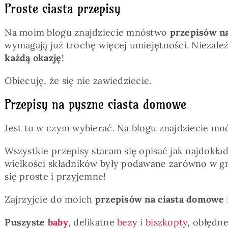
Proste ciasta przepisy
Na moim blogu znajdziecie mnóstwo
przepisów na
wymagają już trochę więcej umiejętności. Niezale
każdą okazję
!
Obiecuję, że się nie zawiedziecie.
Przepisy na pyszne ciasta domowe
Jest tu w czym wybierać. Na blogu znajdziecie m
Wszystkie przepisy staram się opisać jak najdokład
wielkości składników były podawane zarówno w gr
się proste i przyjemne!
Zajrzyjcie do moich
przepisów na ciasta domowe
Puszyste
baby
, delikatne
bezy
i
biszkopty
, obłędn