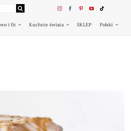
wo i fit
Kuchnie świata
SKLEP
Polski