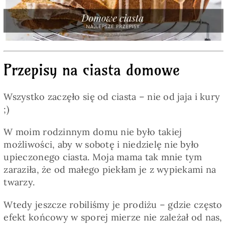
Pieczywo
Przetwory
Przepisy na ciasta domowe
Posiłki
Wszystko zaczęło się od ciasta – nie od jaja i kury
Zdrowo i fit
;)
W moim rodzinnym domu nie było takiej
Kuchnie świata
możliwości, aby w sobotę i niedzielę nie było
upieczonego ciasta. Moja mama tak mnie tym
zaraziła, że od małego piekłam je z wypiekami na
SKLEP
twarzy.
Wtedy jeszcze robiliśmy je prodiżu – gdzie często
Polski
efekt końcowy w sporej mierze nie zależał od nas,