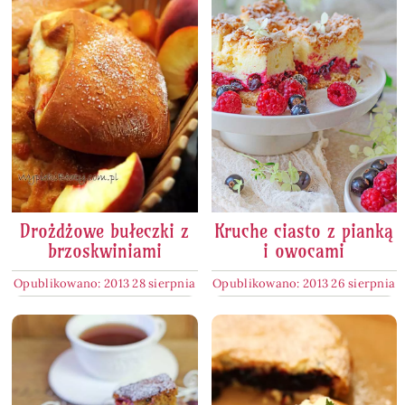
Drożdżowe bułeczki z
Kruche ciasto z pianką
brzoskwiniami
i owocami
Opublikowano: 2013 28 sierpnia
Opublikowano: 2013 26 sierpnia