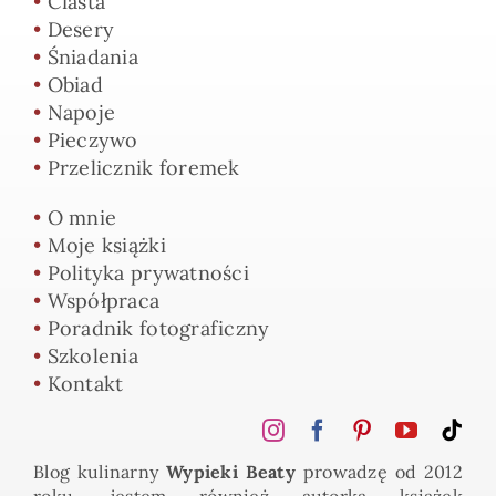
•
Ciasta
•
Desery
•
Śniadania
•
Obiad
•
Napoje
•
Pieczywo
•
Przelicznik foremek
•
O mnie
•
Moje książki
•
Polityka prywatności
•
Współpraca
•
Poradnik fotograficzny
•
Szkolenia
•
Kontakt
Blog kulinarny
Wypieki Beaty
prowadzę od 2012
roku, jestem również autorką książek