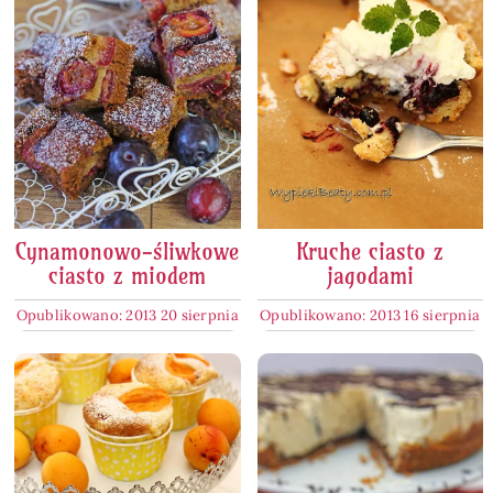
Cynamonowo-śliwkowe
Kruche ciasto z
ciasto z miodem
jagodami
Opublikowano: 2013 20 sierpnia
Opublikowano: 2013 16 sierpnia