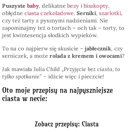
Puszyste
baby
, delikatne
bezy
i
biszkopty
,
obłędne
ciasta czekoladowe
.
Serniki
,
szarlotki
,
czy też tarty z pysznymi nadzieniami. Nie
zapominajmy też o tortach – och tak – torty, to
jest kwintesencja słodkich wypieków.
To na co najpierw się skusicie –
jabłecznik
, czy
serniczek, a może
rolada z kremem i owocami
?
Jak mawiała Julia Child
„Przyjęcie bez ciasta, to
tylko spotkanie” –
idźcie więc i pieczcie!
Oto moje przepisy na najpyszniejsze
ciasta w necie:
Zobacz przepisy: Ciasta