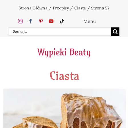
Przejdź
Strona Główna
/
Przepisy
/
Ciasta
/
Strona 57
do
zawartości
Menu
Szukaj
Home
Wypieki Beaty
Ciasta
Ciasta
Desery
Święta
Napoje