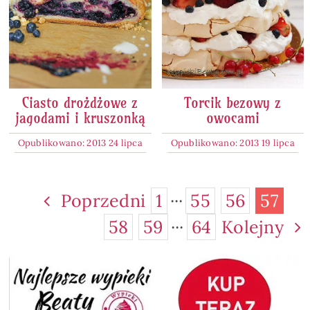
Ciasto drożdżowe z
Torcik bezowy z
jagodami i kruszonką
owocami
Opublikowano: 2013 24 lipca
Opublikowano: 2013 19 lipca
Poprzedni
1
···
55
56
57
58
59
···
64
Kolejny