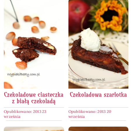
Czekoladowe ciasteczka
Czekoladowa szarlotka
z białą czekoladą
Opublikowano: 2013 23
Opublikowano: 2013 20
września
września