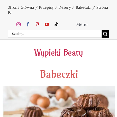
Przejdź
Strona Główna
/
Przepisy
/
Desery
/
Babeczki
/
Strona
do
10
zawartości
Menu
Szukaj
Home
Wypieki Beaty
Ciasta
Babeczki
Desery
Święta
Napoje