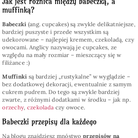
Jak jest różnica między babeczką, a
muffinką?
Babeczki
(ang. cupcakes) są zwykle delikatniejsze,
bardziej puszyste i przede wszystkim są
udekorowane – najlepiej kremem, czekoladą, czy
owocami. Anglicy nazywają je cupcakes, ze
względu na mały rozmiar – mieszczący się w
filiżance :)
Muffinki
są bardziej „rustykalne” w wyglądzie –
bez dodatkowej dekoracji, ewentualnie z samym
cukrem pudrem. Do tego są zwykle bardziej
zwarte, z różnymi dodatkami w środku – jak np.
orzechy
,
czekolada
czy owoce.
Babeczki przepisy dla każdego
Na blogu znajdziesz mnóstwo
przepisów na