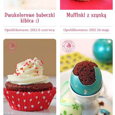
Dwukolorowe babeczki
Muffinki z szynką
kibica :)
Opublikowano: 2012 6 czerwca
Opublikowano: 2012 24 maja