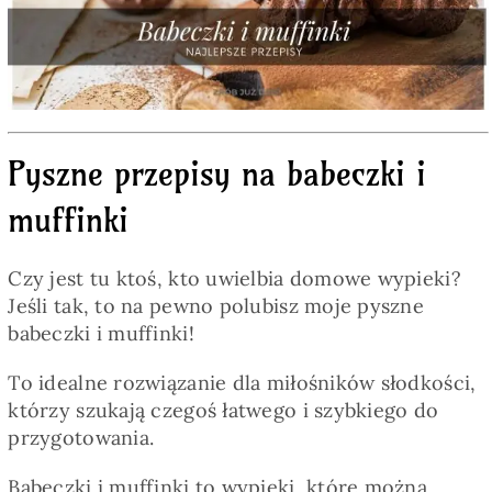
Pieczywo
Przetwory
Pyszne przepisy na babeczki i
Posiłki
muffinki
Zdrowo i fit
Czy jest tu ktoś, kto uwielbia domowe wypieki?
Jeśli tak, to na pewno polubisz moje pyszne
Kuchnie świata
babeczki i muffinki!
To idealne rozwiązanie dla miłośników słodkości,
SKLEP
którzy szukają czegoś łatwego i szybkiego do
przygotowania.
Polski
Babeczki i muffinki to wypieki, które można