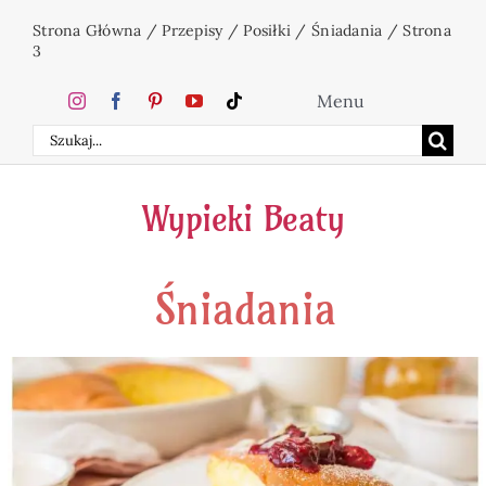
Przejdź
Strona Główna
/
Przepisy
/
Posiłki
/
Śniadania
/
Strona
do
3
zawartości
Menu
Szukaj
Home
Wypieki Beaty
Ciasta
Śniadania
Desery
Święta
Napoje