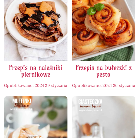
Przepis na naleśniki
Przepis na bułeczki z
piernikowe
pesto
Opublikowano: 2024 29 stycznia
Opublikowano: 2024 26 stycznia