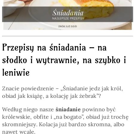
Pieczywo
Przetwory
Przepisy na śniadania – na
Posiłki
słodko i wytrawnie, na szybko i
Zdrowo i fit
leniwie
Kuchnie świata
Znacie powiedzenie – „Śniadanie jedz jak król,
obiad jak książę, a kolację jak żebrak”?
SKLEP
Według niego nasze
śniadanie
powinno być
królewskie, obfite i „na bogato”, obiad już trochę
skromniejszy. Kolacja już bardzo skromna, albo
Polski
nawet wcale.