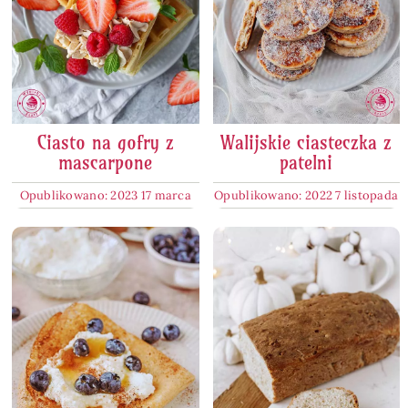
Ciasto na gofry z
Walijskie ciasteczka z
mascarpone
patelni
Opublikowano: 2023 17 marca
Opublikowano: 2022 7 listopada