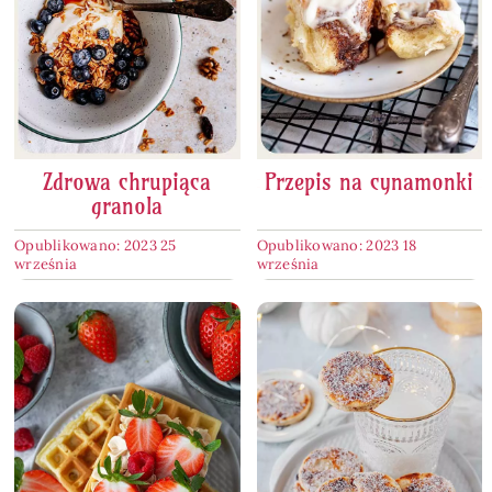
Zdrowa chrupiąca
Przepis na cynamonki
granola
Opublikowano: 2023 25
Opublikowano: 2023 18
września
września