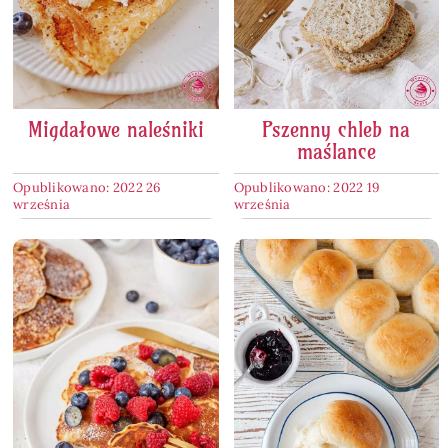
Migdałowe naleśniki
Pszenny chleb na
maślance
Opublikowano: 2022 26
Opublikowano: 2022 19
września
września