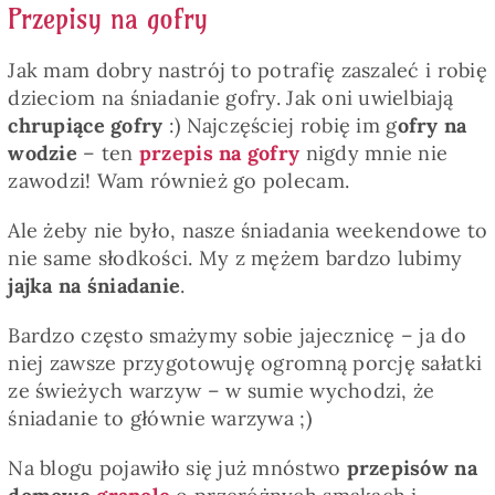
Przepisy na gofry
Jak mam dobry nastrój to potrafię zaszaleć i robię
dzieciom na śniadanie gofry. Jak oni uwielbiają
chrupiące gofry
:) Najczęściej robię im g
ofry na
wodzie
– ten
przepis na gofry
nigdy mnie nie
zawodzi! Wam również go polecam.
Ale żeby nie było, nasze śniadania weekendowe to
nie same słodkości. My z mężem bardzo lubimy
jajka na śniadanie
.
Bardzo często smażymy sobie jajecznicę – ja do
niej zawsze przygotowuję ogromną porcję sałatki
ze świeżych warzyw – w sumie wychodzi, że
śniadanie to głównie warzywa ;)
Na blogu pojawiło się już mnóstwo
przepisów na