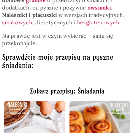
domowe
granole
o przeróżnych smakach i
dodatkach, na pyszne i pożywne
owsianki
.
Naleśniki i placuszki
w wersjach tradycyjnych,
smakowych
, dietetycznych i
bezglutenowych
.
Na prawdę jest w czym wybierać – sami się
przekonajcie.
Sprawdźcie moje przepisy na pyszne
śniadania:
Zobacz przepisy: Śniadania