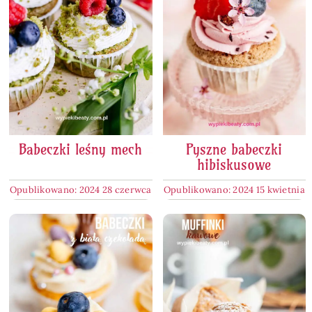
Babeczki leśny mech
Pyszne babeczki
hibiskusowe
Opublikowano: 2024 28 czerwca
Opublikowano: 2024 15 kwietnia