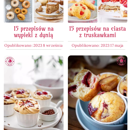
15 przepisów na
15 przepisów na ciasta
wypieki z dynią
z truskawkami
Opublikowano: 2023 8 września
Opublikowano: 2023 17 maja