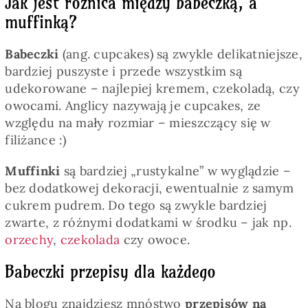
Jak jest różnica między babeczką, a
muffinką?
Babeczki
(ang. cupcakes) są zwykle delikatniejsze,
bardziej puszyste i przede wszystkim są
udekorowane – najlepiej kremem, czekoladą, czy
owocami. Anglicy nazywają je cupcakes, ze
względu na mały rozmiar – mieszczący się w
filiżance :)
Muffinki
są bardziej „rustykalne” w wyglądzie –
bez dodatkowej dekoracji, ewentualnie z samym
cukrem pudrem. Do tego są zwykle bardziej
zwarte, z różnymi dodatkami w środku – jak np.
orzechy
,
czekolada
czy owoce.
Babeczki przepisy dla każdego
Na blogu znajdziesz mnóstwo
przepisów na