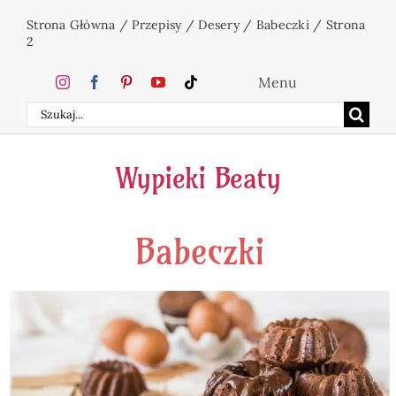
Przejdź
Strona Główna
/
Przepisy
/
Desery
/
Babeczki
/
Strona
do
2
zawartości
Menu
Szukaj
Home
Wypieki Beaty
Ciasta
Babeczki
Desery
Święta
Napoje