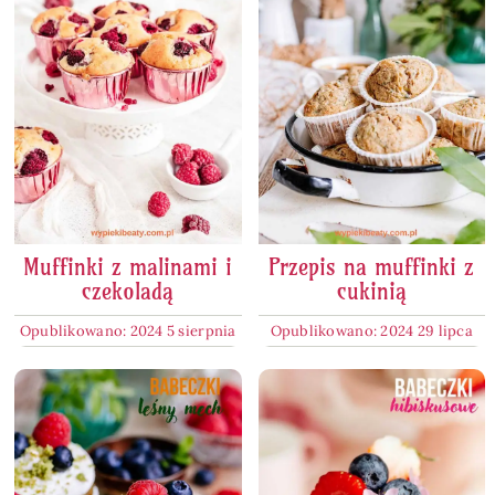
Muffinki z malinami i
Przepis na muffinki z
czekoladą
cukinią
Opublikowano: 2024 5 sierpnia
Opublikowano: 2024 29 lipca