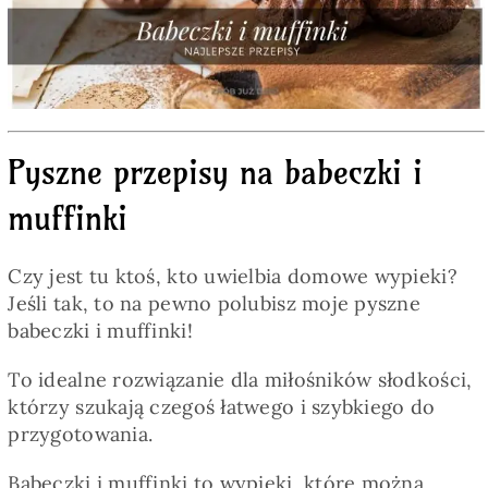
Pieczywo
Przetwory
Pyszne przepisy na babeczki i
Posiłki
muffinki
Zdrowo i fit
Czy jest tu ktoś, kto uwielbia domowe wypieki?
Jeśli tak, to na pewno polubisz moje pyszne
Kuchnie świata
babeczki i muffinki!
To idealne rozwiązanie dla miłośników słodkości,
SKLEP
którzy szukają czegoś łatwego i szybkiego do
przygotowania.
Polski
Babeczki i muffinki to wypieki, które można