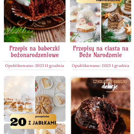
Przepis na babeczki
Przepisy na ciasta na
bożonarodzeniowe
Boże Narodzenie
Opublikowano: 2023 11 grudnia
Opublikowano: 2023 1 grudnia