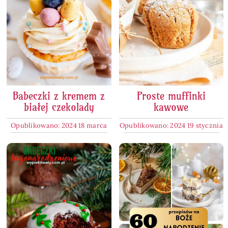
Babeczki z kremem z
Proste muffinki
białej czekolady
kawowe
Opublikowano: 2024 18 marca
Opublikowano: 2024 19 stycznia