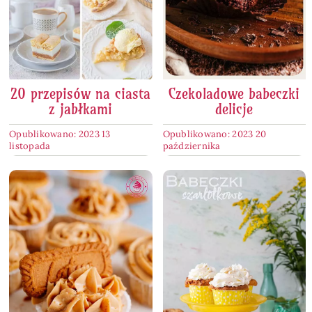
20 przepisów na ciasta
Czekoladowe babeczki
z jabłkami
delicje
Opublikowano: 2023 13
Opublikowano: 2023 20
listopada
października