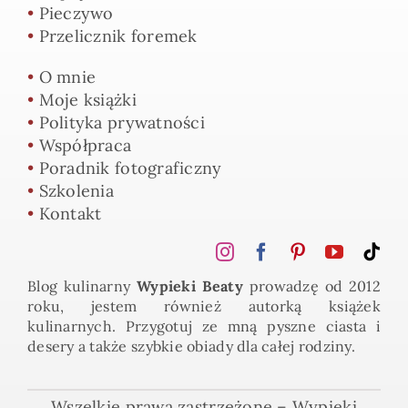
•
Pieczywo
•
Przelicznik foremek
•
O mnie
•
Moje książki
•
Polityka prywatności
•
Współpraca
•
Poradnik fotograficzny
•
Szkolenia
•
Kontakt
Blog kulinarny
Wypieki Beaty
prowadzę od 2012
roku, jestem również autorką książek
kulinarnych. Przygotuj ze mną pyszne ciasta i
desery a także szybkie obiady dla całej rodziny.
Wszelkie prawa zastrzeżone – Wypieki