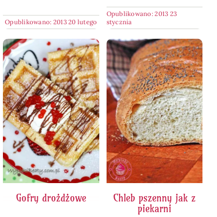
Opublikowano: 2013 23
Opublikowano: 2013 20 lutego
stycznia
Gofry drożdżowe
Chleb pszenny jak z
piekarni