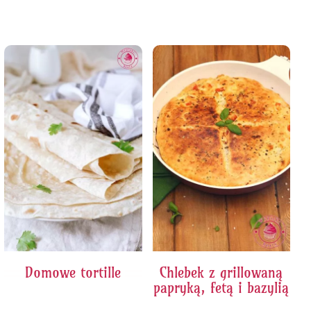
Domowe tortille
Chlebek z grillowaną
papryką, fetą i bazylią