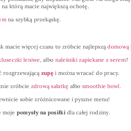
, na którą macie największą ochotę.
wym
na szybką przekąskę.
jak macie więcej czasu to zróbcie najlepszą
domową 
kluseczki leniwe
, albo
naleśniki zapiekane z serem
?
ść rozgrzewającą
zupę
i można wracać do pracy.
cznie zróbcie
zdrową sałatkę
albo
smoothie bowl
.
ewnicie sobie zróżnicowane i pyszne menu!
ie moje
pomysły na posiłki
dla całej rodziny.