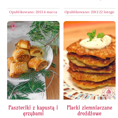
Opublikowano: 2013 4 marca
Opublikowano: 2013 22 lutego
Paszteciki z kapustą i
Placki ziemniaczane
grzybami
drożdżowe