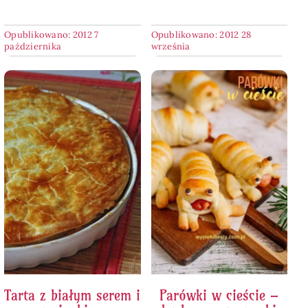
Opublikowano: 2012 7
Opublikowano: 2012 28
października
września
Tarta z białym serem i
Parówki w cieście –