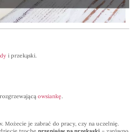
ady
i przekąski.
 rozgrzewającą
owsiankę
.
. Możecie je zabrać do pracy, czy na uczelnię.
jdziecie trochę
przepisów na przekąski
– zarówno