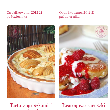
Opublikowano: 2012 24
Opublikowano: 2012 21
października
października
Tarta z gruszkami i
Twarogowe racuszki