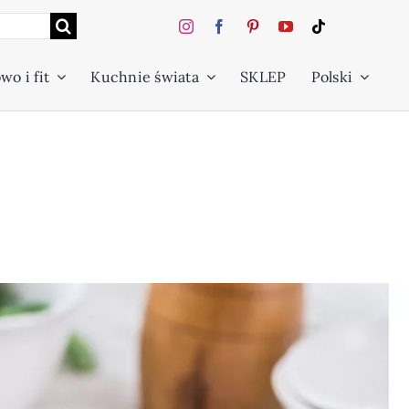
wo i fit
Kuchnie świata
SKLEP
Polski