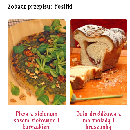
Zobacz przepisy: Posiłki
Pizza z zielonym
Buła drożdżowa z
sosem ziołowym i
marmoladą i
kurczakiem
kruszonką