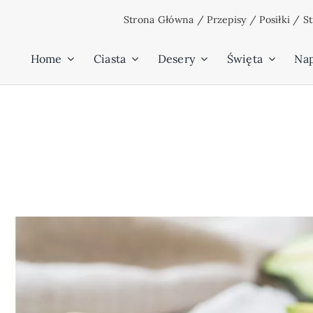
Przejdź
Strona Główna
/
Przepisy
/
Posiłki
/
S
do
zawartości
Home
Ciasta
Desery
Święta
Na