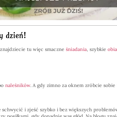
y dzień!
 znajdziecie tu więc smaczne
śniadania
, szybkie
obi
lbo
naleśników
. A gdy zimno za oknem zróbcie sobie
e schwycić i zjeść szybko i bez większych problemów
zy posiłkami, gdy dopadnie was głód. Na blogu zna