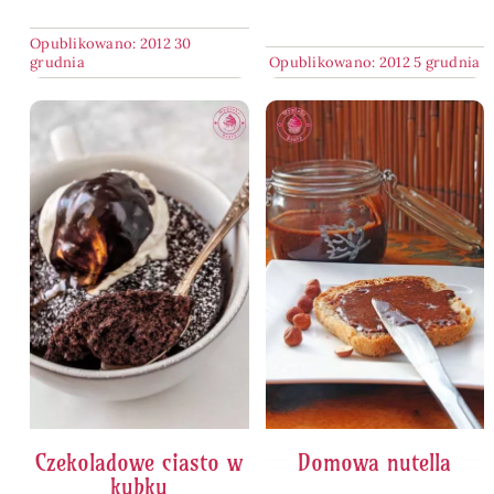
Opublikowano: 2012 30
grudnia
Opublikowano: 2012 5 grudnia
Czekoladowe ciasto w
Domowa nutella
kubku